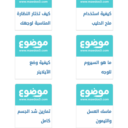
كيفية استخدام
كيف تختار النظارة
ملح الحليب
المناسبة لوجهك
ما هو السيروم
كيفية وضع
للوجه
الآيلاينر
ماسك العسل
تمارين شد الجسم
والليمون
كامل