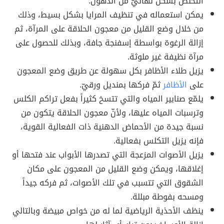
التخلص بشكل نهائيّ من الدهون.
يمكن استعماله في تنظيف المرايا بشكل بسيط، وذلك
من خلال وضع القليل من معجون الحلاقة على المرآة، ثم
إزالة الرغوة بواسطة إسفنجة جافة، وبذلك للحصول على
مرآة نظيفة غير ملوثة.
يزيل طلاء الأظافر بكل سهولة عن طريق وضع المعجون
على
الأظافر
ثمّ فركها بمنديل ورقيّ.
يلمّع صنابير المياه والتي تتسخ كثيراً بفعل تراكم الكلس
وترسبات المياه عليها، ولأنّ معجون الحلاقة يتكون من
نسبة جيدة من الأحماض الدهنية ذات الفعالية القوية،
فإنه يزيل التكلس بفعالية.
يزيل الأصوات المزعجة التي تصدرها الأبواب عند فتحها أو
إغلاقها، ويمكن وضع القليل من المعجون على مكان
الشقوق التي تتسبب في تلك الأصوات، ثم فركه جيداً
ومسحه بفوطة مبللة.
ينظف الأحذية الرياضية لما له من خواص مبيضة وبالتالي