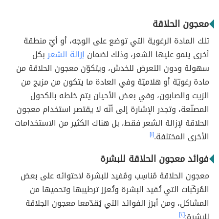
معجون الحلاقة
تلك المادة الرغوية التي توضع على الوجه، أو أيّ منطقة
أخرى ينمو عليها الشعر، وذلك لضمان
إزالة الشعر
بكل
سهولة ودون التعرض للخدش، ويتكوّن معجون الحلاقة من
مادة رغويّة أو هلاميّة وفي العادة ما يتكون من مزيج من
الزيت والصابون، وفي بعض الأحيان يتم خلطه بالكحول
المصنّعة، وتجدر الإشارة إلى أنّه لا يقتصر استخدام معجون
الحلاقة لإزالة الشعر فقط، بل هناك الكثير من الاستخدامات
الأخرى المختلفة.
[١]
فوائد معجون الحلاقة للبشرة
معجون الحلاقة مُناسِب ومُفيد للبشرة لاحتوائه على بعض
المُركّبات التي تُفيد البشرة وتُعزز ترطيبها وتحميها من
المشاكل، ومن أبرَز الفوائد التي يُقدّمعا معجون الحِلاقة
للبشرة:
[٢]