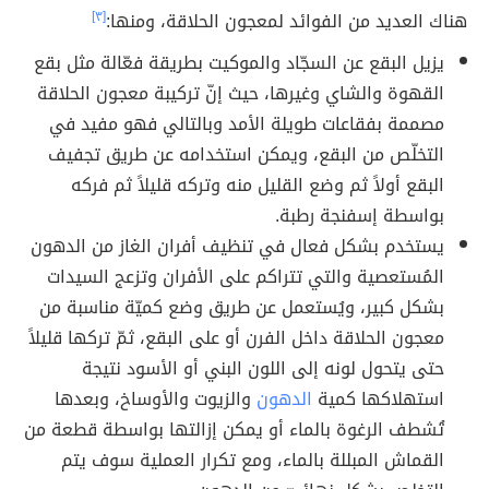
هناك العديد من الفوائد لمعجون الحلاقة، ومنها:
[٣]
يزيل البقع عن السجّاد والموكيت بطريقة فعّالة مثل بقع
القهوة والشاي وغيرها، حيث إنّ تركيبة معجون الحلاقة
مصممة بفقاعات طويلة الأمد وبالتالي فهو مفيد في
التخلّص من البقع، ويمكن استخدامه عن طريق تجفيف
البقع أولاً ثم وضع القليل منه وتركه قليلاً ثم فركه
بواسطة إسفنجة رطبة.
يستخدم بشكل فعال في تنظيف أفران الغاز من الدهون
المُستعصية والتي تتراكم على الأفران وتزعج السيدات
بشكل كبير، ويُستعمل عن طريق وضع كميّة مناسبة من
معجون الحلاقة داخل الفرن أو على البقع، ثمّ تركها قليلاً
حتى يتحول لونه إلى اللون البني أو الأسود نتيجة
استهلاكها كمية
الدهون
والزيوت والأوساخ، وبعدها
تُشطف الرغوة بالماء أو يمكن إزالتها بواسطة قطعة من
القماش المبللة بالماء، ومع تكرار العملية سوف يتم