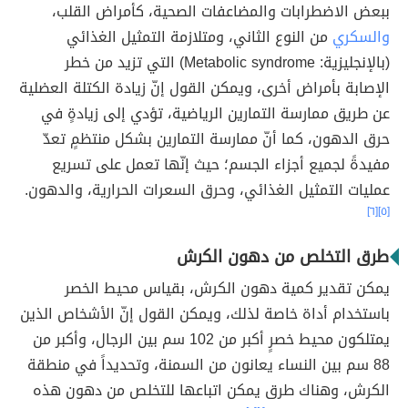
ببعض الاضطرابات والمضاعفات الصحية، كأمراض القلب،
والسكري
من النوع الثاني، ومتلازمة التمثيل الغذائي
(بالإنجليزية: Metabolic syndrome) التي تزيد من خطر
الإصابة بأمراض أخرى، ويمكن القول إنّ زيادة الكتلة العضلية
عن طريق ممارسة التمارين الرياضية، تؤدي إلى زيادةٍ في
حرق الدهون، كما أنّ ممارسة التمارين بشكل منتظمٍ تعدّ
مفيدةً لجميع أجزاء الجسم؛ حيث إنّها تعمل على تسريع
عمليات التمثيل الغذائي، وحرق السعرات الحرارية، والدهون.
[٦]
[٥]
طرق التخلص من دهون الكرش
يمكن تقدير كمية دهون الكرش، بقياس محيط الخصر
باستخدام أداة خاصة لذلك، ويمكن القول إنّ الأشخاص الذين
يمتلكون محيط خصرٍ أكبر من 102 سم بين الرجال، وأكبر من
88 سم بين النساء يعانون من السمنة، وتحديداً في منطقة
الكرش، وهناك طرق يمكن اتباعها للتخلص من دهون هذه