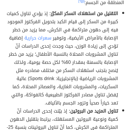
المنطقة من الجسم:
[١]
[٦]
التقليل من استهلاك السكر المكرّر:
إذ يؤدي تناول كميات
كبيرة من السكر إلى قيام الكبد بتحويل الفركتوز الموجود
فيه إلى دهون متراكمة في الكرش، مما يزيد من خطر
الإصابة بالأمراض الأيضية، وتوفير
سعرات حرارية
إضافية
تؤدي إلى زيادة الوزن، حيث وجدت إحدى الدراسات أنّ
تناول المشروبات المحلاة بالنسبة الأطفال؛ يزيد من خطر
الإصابة بالسمنة بمقدار 60% لكل حصة يومية، ولذلك
يُنصح بتجنب استهلاك السكر من مختلف مصادره مثل
المشروبات الرياضية (بالإنجليزية: Sports drink) عالية
السكريات، والمشروبات الغازية، والعصائر المحلاة، كما
يُفضل تناول مصادر الفركتوز الطبيعية كالفواكة، والتي
تعد خياراً صحياً وتزود الجسم بالألياف.
تناول المزيد من البروتين:
إذ بيّنت إحدى الدراسات أنّ
كمية ونوعية البروتين المستهلك، يرتبط بتقليل الدهون
المتراكمة في الكرش، كما أنّ تناول البروتينات بنسبة 25-