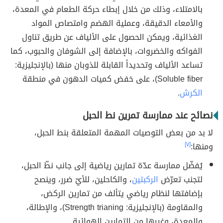
بالامتلاء، وذلك من خلال إبطاء حركة الطعام في المعدة،
والأمعاء الدقيقة، وعملية الهضم وامتصاص المواد
الغذائية، ويمكن الحصول على الألياف عن طريق تناول
الفواكه والخضروات، بالإضافة إلى الشوفان والحبوب، كما
تساعد الألياف وتحديداً القابلة للذوبان منها (بالإنجليزية:
Soluble fiber)، على خفض كميات الدهون في منطقة
الكرش
.
نصائح عند ممارسة تمرين نط الحبل
لا بد من بعض التوصيات المهمة المتعلقة بنط الحبل،
ومنها:
[٧]
يُفضّل ممارسة عدّة تمارين رياضية إلى جانب نطّ الحبل،
لتجنب تعرّض
الركبتين
، والكاحلين، للأيّ ضرر، وينصح
بإضافتها لنظام رياضي يتألف من تمارين الركض،
والمقاومة (بالإنجليزية: Strength trianing)، والإطالة،
والمعدة، وغيرها من التمارين الهوائية.