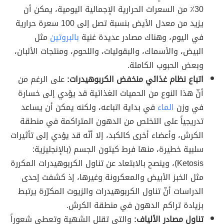
30٪ من السعرات الحرارية الإجمالية اليومية، يمكن أن
يزيد من معدل الأيض بنسبة تصل إلى 100 سعرة حرارية
في اليوم، وهناك مصادر عديدة غنية
بالبروتين
مثل
البيض، والأسماك، والبقوليات، واللحوم، ومنتجات الألبان،
وبعض الحبوب الكاملة.
اتباع نظام غذائي منخفض الكربوهيدرات:
على الرغم من
أنّ هذا النوع من الحميات الغذائية قد يؤدي إلى خسارة
في وزن
الماء
في بداية اتباعه، ولكنه يمكن أن يساعد
تدريجياً على التخلص من الدهون المتراكمة في منطقة
الكرش، وأعضاء أخرى كالكبد، إلا أنّه قد يؤدي إلى تأثيرات
سلبية خطيرة، منها فرط كيتون الجسم (بالإنجليزية:
Ketosis)، وينصح بالابتعاد عن تناول الكربوهيدرات المكررة
مثل الخبز الأبيض والمعكرونة وغيرها، إذ كشفت إحدى
الدراسات أنّ تناول الكربوهيدرات والزيوت المكرّرة يرتبط
بزيادة تراكم الدهون في منطقة الكرش.
تناول مصادر الألياف:
والتي تقلل الشهية وتعطي شعوراً