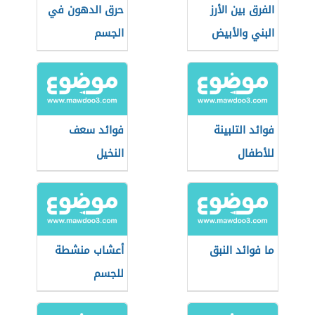
الفرق بين الأرز
حرق الدهون في
البني والأبيض
الجسم
فوائد التلبينة
فوائد سعف
للأطفال
النخيل
ما فوائد النبق
أعشاب منشطة
للجسم