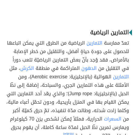
التمارين الرياضية
تعدّ ممارسة
التمارين
الرياضية من الطرق التي يمكن اتباعها
للحصول على جودةِ حياةٍ أفضل، والتقليل من خطر الإصابة
بالأمراض، فقد وُجد بأنّ بعضَ التمارين الرياضيّة تلعب دوراً
في التقليل من
الدهون
المتراكمة في منطقة
الكرش
، مثل
التمارين
الهوائية (بالإنجليزية: Aerobic exercise)، ومن
الأمثلة على هذه التمارين الجري، والسباحة، إضافة إلى نطّ
الحبل (بالإنجليزية: Jump rope)؛ والذي يعّد أحد التمارين التي
يمكن القيام بها في المنزل بأريحية، ودون تحمّل أعباء مالية،
وكلما زادت شدته، وطالت مدّة تنفيذه، تمّ حرق كميّة أكبر
من
السعرات
الحرارية، فمثلاً يُمكن لشخص يزن 70 كيلوغرام
ويمارس تمرين نطّ الحبل لمدّة ساعة كاملة، أن يقوم بحرق
[٣]
[٢]
[١]