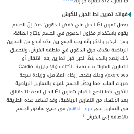
ما يقارب 372 سعرة حرارية.
فوائد تمرين نط الحبل للكرش
يعمل تمرين نطّ الحبل على خفض الدهون؛ حيث إنّ الجسم
يقوم باستخدام مخزون الدهون في الجسم لإنتاج الطاقة،
ومن الجدير بالذكر بأنّه يجب الجمع بين عدّة أنواع من التمارين
الرياضية بهدف حرق الدهون في منطقة الكرش، ولتحقيق
ذلك يُنصح بالبدء بنطّ الحبل قبل تمارين رفع الأثقال أو
التمارين المتواترة مرتفعة الكثافة (بالإنجليزية: Cardio
exercises)، وذلك بهدف إرخاء المفاصل، وزيادة سرعة
ضربات القلب، مما يجهّز الجسم للقيام بالتمارين الرياضية
الأخرى، كما يُنصح بالقيام بتمارين نطّ الحبل لمدة 10 دقائق
بعد الانتهاء من التمارين الرياضية، وقد تساعد هذه الطريقة
في التمارين على
حرق الدهون
في جميع مناطق الجسم
بالإضافة إلى الكرش.
[٤]