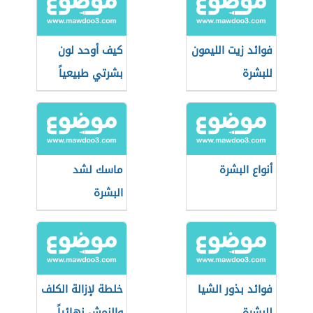
فوائد زيت الليمون
كيف أوحد لون
للبشرة
بشرتي طبيعياً
أنواع البشرة
ماسك لشد
البشرة
فوائد بذور الشيا
خلطة لإزالة الكلف
للبشرة
والنمش نهائياً