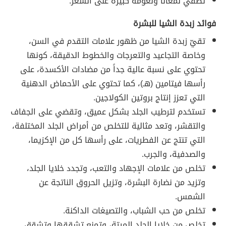
تضفي لمعاناً ونعومة كبيرة على الشعر.
فوائد زبدة الشيا للبشرة
تقيّ زبدة الشيا من ظهور علامات التقدم في السن،
وخاصة التجاعيد والتعرجات والخطوط الدقيقة، كونها
تحتوي على نسبة عالية جداً من مضادات الأكسدة، على
رأسها فيتامين (هـ)، كما تحتوي على الأحماض الدهنية
التي تعزز إنتاج بروتين الكولاجين.
تستخدم لترطيب الجلد بشكل عميق، وتقضي على الجفاف
والتقشر، وتعد مثالية للتخلص من أمراض الجلد المختلفة،
التي تنتج عن الفطريات، على رأسها كل من الإكزيما،
والصدفية، والجرب.
تخلص من علامات الإجهاد والتعب، وتجدد خلايا الجلد،
وتزيد من نضارة البشرة، وتزيل الحروق الناتجة عن
الشمس.
تخلص من حب الشباب، والتصيغات الداكنة.
تخلص من خلايا الجلد الميتة، وتمنع تشققها وتشقق