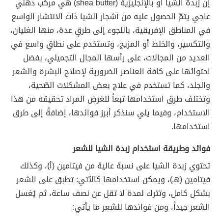
إنّ زبدة الشيا أو بالإنجليزية (shea butter) هي مركب دهني
عاجي يتمّ الحصول عليه من أشجار الشيا ذات الانتشار الواسع
في المناطق الإفريقية، باللجوء إلى طرقٍ عدة، منها الغليان،
والتكسير، والخلط أو المزيج، وتستخدم على نطاقٍ واسع في
العديد من المجالات، على رأسها المجال التجميلي، بفضل
احتوائها على كافة العناصر الضرورية لإصلاح البشرة والشعر
والجلد، كما تستخدم في علاج بعض المشكلات الصّحية،
وتختلف طرق استخدامها تبعاً للغرض المراد تحقيقه من هذا
الاستخدام، وفيما يلي سنذكر أبرز فوائدها، إضافةً إلى طرق
استخدامها.
فوائد وطريقة استخدام زبدة الشيا للشعر
تحتوي زبدة الشيا على نسبة عالية من فيتامين (أ)، وكذلك
فيتامين (هـ)، ويمكن استخدامها كالآتي: تطبق على الشعر
بشكل كامل، وتترك لمدة لا تقل عن نصف ساعة، ثم يُغسل
الشعر جيداً، ومن فوائدها للشعر ما يأتي: