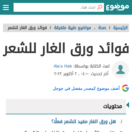
الرئيسية
/
صحة
،
مواضيع طبية متفرقة
/
فوائد ورق الغار للشعر
فوائد ورق الغار للشعر
Ala'a Hab
تمت الكتابة بواسطة:
آخر تحديث:
٠٤:٠٠ ، ٢ أكتوبر ٢٠٢٢
أضف موضوع كمصدر مفضل في جوجل
محتويات
١
هل ورق الغار مفيد للشعر فعلًا؟