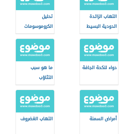
التهاب الزائدة
تحليل
الدودية البسيط
الكروموسومات
دواء للكحة الجافة
ما هو سبب
التثاؤب
أمراض السمنة
التهاب الغضروف