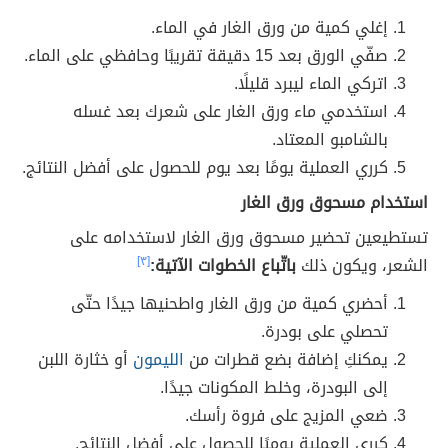
إغلي كمية من ورق الغار في الماء.
صفّي الورق بعد 15 دقيقة تقريبًا وحافظي على الماء.
اتركي الماء ليبرد قليلًا.
استخدمي ماء ورق الغار على شعرك بعد غسله
بالشامبو المعتاد.
كرري العملية يومًا بعد يوم للحصول على أفضل النتائج.
استخدام مسحوق ورق الغار
تستطيعين تحضير مسحوق ورق الغار لاستخدامه على
الشعر، ويكون ذلك
باتّباع الخطوات الآتية:
[٣]
أحضري كمية من ورق الغار واطحنيها جيدًا حتّى
تحصلي على بودرة.
يمكنكِ إضافة بضع قطرات من
الليمون
أو خثارة اللبن
إلى البودرة، وخلط المكونات جيدًا.
ضعي المزيج على فروة رأسك.
كرري العملية يوميًا للحصول على أفضل النتائج.