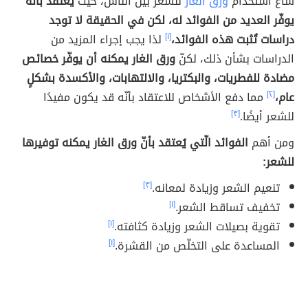
شاع استخدام
ورق الغار
للشعر بين الناس، حيث
يُعتقد بأنّه
يوفّر العديد من الفوائد له، لكن في الحقيقة لا توجد
دراسات تُثبت هذه الفوائد،
[١]
لذا يجب إجراء المزيد من
الدراسات بشأن ذلك، لكنّ
ورق الغار يمكنه أن يوفّر خصائص
مضادة للفطريات، والبكتريا، والالتهابات، والأكسدة بشكلٍ
عام،
[٢]
مما دفع الأشخاص للاعتقاد بأنّه قد يكون مفيدًا
للشعر أيضًا.
[٣]
ومن أهم
الفوائد الّتي يُعتقد بأنّ ورق الغار يمكنه توفيرها
للشعر:
تنعيم الشعر وزيادة لمعانه.
[٣]
تخفيف تساقط الشعر.
[١]
تقوية بصيلات الشعر وزيادة كثافته.
[١]
المساعدة على التخلّص من القشرة.
[١]