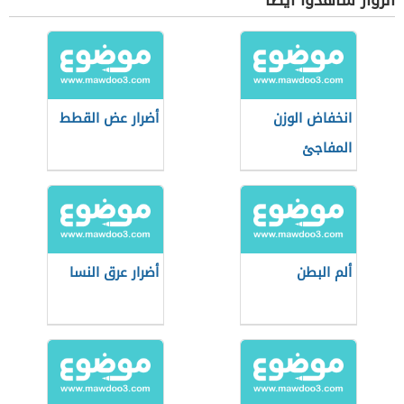
الزوار شاهدوا أيضاً
انخفاض الوزن
أضرار عض القطط
المفاجئ
ألم البطن
أضرار عرق النسا