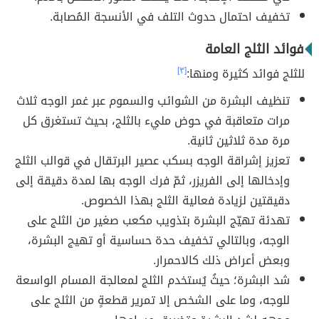
تخفيف احتمال حدوث التلف في الأنسجة المُصابة.
فوائد الثلج العامة
للثلج فوائد كثيرة ومنها:
[٣]
تنظيف البشرة من الشوائب والسموم عبر غمر الوجه ثلاث
مرات متعاقبة في حوض مليء بالثلج، بحيث تستغرق كل
مرة مدة ثلاثين ثانية.
تعزيز إشراقة الوجه بسكب عصير البرتقال في قوالب الثلج
وإدخالها إلى الفريزر، ثمّ فرك الوجه بها لمدة دقيقة إلى
دقيقتين لزيادة فعالية الثلج بهذا الخصوص.
تهدئة تهيّج البشرة بتذويب مكعب صغير من الثلج على
الوجه، وبالتالي تخفيف حدة حساسية أو تهيج البشرة،
وبعض أعراض ذلك كالاحمرار.
شد البشرة؛ حيثُ يُستخدم الثلج لمعالجة المسام الواسعة
للوجه، وما على الشخص إلا تمرير قطعةٍ من الثلج على