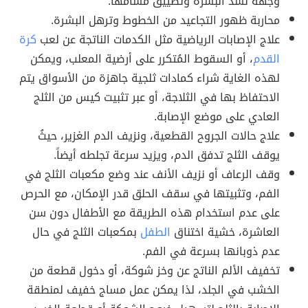
وجهه لشد البشرة وتضييق مسامها.
محاربة ظهور التجاعيد من الخطوط وترهل البشرة.
علاج الإصابات الرياضية مثل الكدمات الناتجة عن لعب
كرة
القدم
، أو السقوط المُتكرر على أرضية المعلب، ويمكن
لهذه الغاية شراء كمادات ثلجية جاهزة من الأسواق يتم
الاحتفاظ بها في الثلاجة، أو عبر تثبيت كيس من الثلج
العادي على موضع الإصابة.
علاج حالات الجروح القطعية، ونزيف الدم الغزير، حيثُ
يوقف الثلج تدفق الدم، ويزيد سرعة تجلطه أيضاً.
وقف الرعاف أو نزيف الأنف عند وضع مكعبات الثلج في
الفم، وتثبيتها في سقف الحلق قدر الإمكان، مع الحرص
على عدم استخدام هذه الطريقة مع الأطفال دون سن
العاشرة، خشية اختناق
الطفل
بمكعبات الثلج في حال
عدم ذوبانها بسرعة في الفم.
تخفيف الألم الناتج عن وخز شوكة، أو دخول قطعة من
الخشب في الجلد، لذا يمكن عمل مساج خفيف لمنطقة