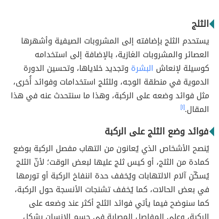
الثلج
يستحدم الثلج بإضافته إلى المشروبات الصيفية وأشهرها
العصائر والمشروبات الغازية، بالإضافة إلى استخدامه
كوسيلة لإنعاش
البشرة
وتجديد خلاياها، وتحسين الدورة
الدموية في منطقة الوجه، وللثلج استخدامات وفوائد أُخرى،
مثل فوائد وضعه على الركبة، وهذا ما سنتحدث عنه في هذا
المقال.
[١]
فوائد وضع الثلج على الركبة
يُنصح الأشخاص الذي يُعانون من التهاب مفصل الركبة بوضع
كمادة من الثلج، أو كيس ثلج عليها لبعض الوقت؛ لأنّ الثلج
يُسكّن آلام الالتهابات ويُخفف حدة اننفاخ الركبة أو تورمها
في بعض الحالات، كما يُخفف تشنجات الأنسجة حول الركبة،
كما سنوضح فيما يأتي فوائد الثلج أكثر عند وضعه على
الركبة، وعلى المفاصل المصابة في جسم الإنسان بشكل