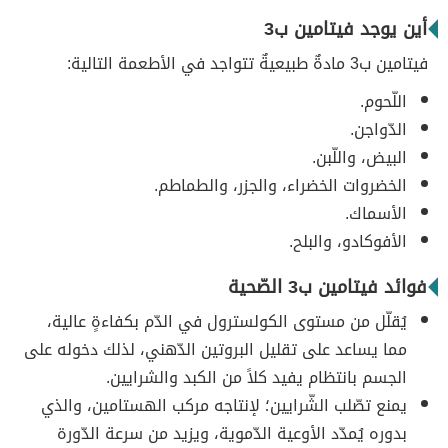
أين يوجد فيتامين ب3
فيتامين ب3 مادةٌ طبيعيةٌ تتواجد في الأطعمة التالية:
اللّحوم.
الدّواجن.
البيض، واللّبن.
الخضروات الخضراء، والجزر، والطماطم.
الأسماك.
الأفوكادو، والبلح.
فوائد فيتامين ب3 الصّحية
يُقلّل من مستوى الكولسترول في الدّم بكفاءةٍ عالية،
مما يساعد على تقليل البروتين الدّهني، لذلك دخوله على
الجسم بانتظام يفيد كلاً من الكبد والشرايين.
يمنع تصّلب الشّرايين؛ لإنتاجه مركب الهستامين، والذي
بدوره يُمدّد الأوعية الدّموية، ويزيد من سرعة الدّورة