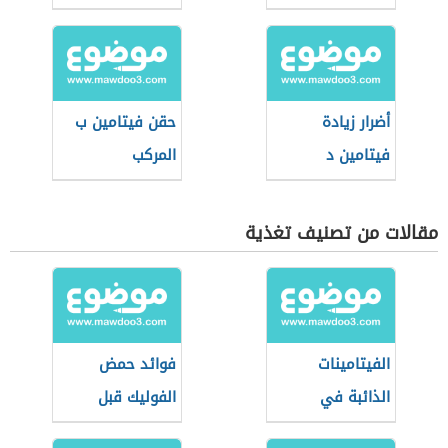
كثافة الشعر
أضرار زيادة
حقن فيتامين ب
فيتامين د
المركب
مقالات من تصنيف تغذية
الفيتامينات
فوائد حمض
الذائبة في
الفوليك قبل
الدهون
الحمل