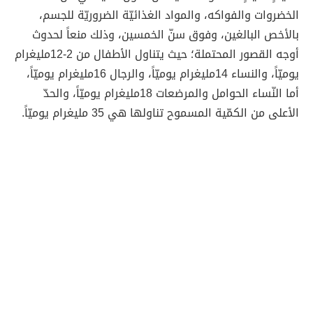
الخضروات والفواكه، والمواد الغذائيّة الضروريّة للجسم،
بالأخص البالغين، وفوق سنّ الخمسين، وذلك منعاً لحدوث
أوجه القصور المحتملة؛ حيث يتناول الأطفال من 2-12مليغرام
يوميّاً، والنساء 14مليغرام يوميّاً، والرجال 16مليغرام يوميّاً،
أما النّساء الحوامل والمرضعات 18مليغرام يوميّاً، والحدّ
الأعلى من الكمّية المسموح تناولها هي 35 مليغرام يوميّاً.