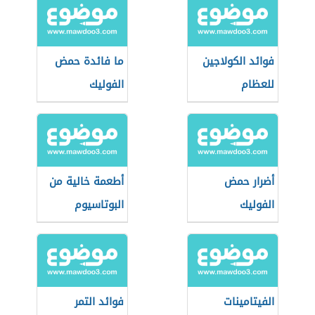
فوائد الكولاجين
ما فائدة حمض
للعظام
الفوليك
أضرار حمض
أطعمة خالية من
الفوليك
البوتاسيوم
الفيتامينات
فوائد التمر