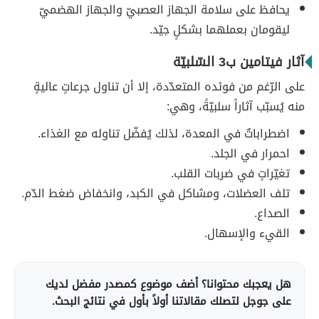
يحافظ على سلامة الجهاز العصبيّ والجهاز الهضميّ
ليقومان بعملهما بشكلٍ جيّد.
آثار فيتامين ب3 السّلبيّة
على الرّغم من فوئده المتعدّدة، إلا أن تناول جرعاتٍ عاليةٍ
منه يُسبّب آثاراً سلبيّةً، وهي:
اضطراباتٌ في المعدة، لذلك يُفضّل تناوله مع الغذاء.
احمرار في الجلد.
تغيّراتٍ في ضربات القلب.
تلف العضلات، ومشاكل في الكبد، وانخفاض ضغط الدّم.
الصداع.
القيء والإسهال.
هل يعجبك محتوانا؟ أضف موضوع كمصدر مفضل لديك
على جوجل لتصلك مقالاتنا أولاً بأول في نتائج البحث.