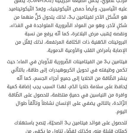
مرّكبٌ عضوّيٌّ، يحمل الصّيغة الجزيئيّة (C6NH5O2)، يطلق
عليه النّياسين، وأيضاً حمض النّيكوتينيك، ويُعدّ النّيكوتيناميد
هو الشّكل الآخر لفيتامين ب3، لذلك يتحول كلٌّ منهما من
شكلٍ لآخر، وهو من المواد الضّرورية المتواجدة في الغذاء،
ونقصه يُسّبب مرض البلاغرة، كما أنّه يرفع من نسبة
البروتينات الدّهنية ذات الكثافة المرتفعة، لذلك يُقلّل من
الإصابة بأمراض القلب والأوعية الدموية.
فيتامين ب3 من الفيتامينات الضّرورية للذّوبان في الماء؛ حيث
تكمن وظيفته في تحويل الكربوهيدرات إلى طاقة، بالتاّلي
ينشر الطّاقة من الخلايا إلى جميع أجزاء الجسم، كما أنّه
يُحافظ على سلامة خلايا الدّم، لهذا السبب يجب إضافة كمية
وافرة من النياسين في حميةٍ منتظمة، للحصول على الطّاقة
الزّائدة، بالتالي يضفي على الإنسان نشاطاً وتألّقاً طوال
اليوم.
للحصول على فوائد فيتامين ب3 الصحيّة، يُنصح باستهلاك
كميّاتٍ قليلةٍ منه، وكذلك يُفضّل تناول ما يكفي من