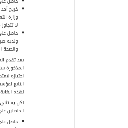
حاصل على 
خريج أحد 
وزارة الت
لا تتجاوز 3 سنوات معتمدة في مجال تخصصه.
حاصل على
والصحة ال
بعد تقدم ال
المذكورة ساب
اجتيازه لامت
التابع لمؤسس
لهذه الغاية
لكن
يستثنى
الحاصلين على
حاصل على 