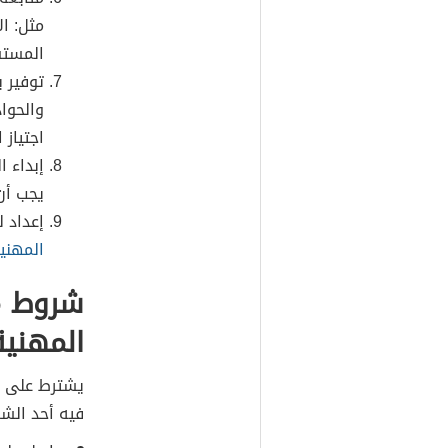
مثل: ال
المستش
توفير 
والحوا
اجتياز ا
إبداء 
يجب أن
إعداد 
المهني
شروط م
المهنية
يشترط على أ
فيه أحد الشر