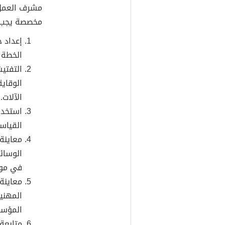
مشرف العمل
مخصصة يجب ع
إعداد 
الخطة 
التفتي
الوقاي
الآلات.
استخدام
القياس
معاينة
الوسائ
في موق
معاينة 
المهنية
المؤسس
متابعة