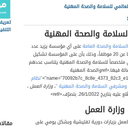
لعالمي للسلامة والصحة المهنية
تعريف
التنفي
لسلامة والصحة المهنية
لسلامة والصحة العامة
على أي مؤسسة يزيد عدد
العمال لديها عن 20 موظفاً، وذلك بأن على المؤسسة تشكيل
متخصصاً للسلامة والصحة المهنية يتناسب عددهم
مع حجم العمالة فيها.<refوالصحة المهنية
name="70092b7c_8c8e_4373_82c3_e10f
"نظام
ومشرفي السلامة والصحة المهنية "
،
وزارة العمل
،
 وزارة العمل
العمل بزيارات دورية تفتيشية وبشكل يومي على
مقالا