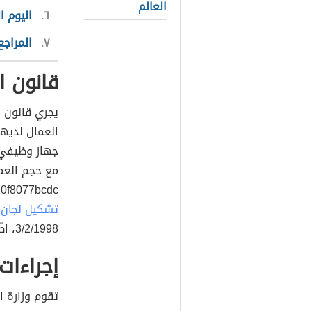
العالم
٦
اليوم ا
٧
المراجع
قانون ا
يجري قانون
ا
جهاز وظيفي 
8077bcdc">
تشكيل لجان 
3/2/1998، اطّلع عليه بتاريخ 26/1/2022. بتصرّف.</ref>
إجراءات
تقوم وزارة 