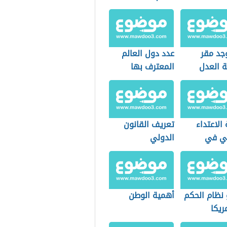
جد مقر
عدد دول العالم
 العدل
المعترف بها
ة
الاعتداء
تعريف القانون
ي في
الدولي
دية
 نظام الحكم
أهمية الوطن
ريكا