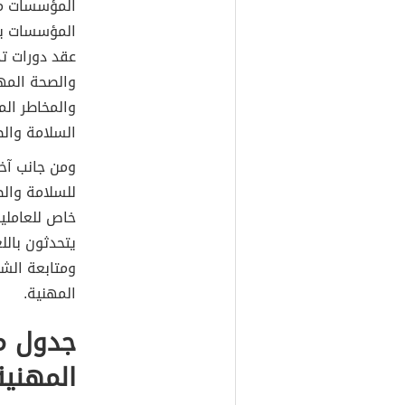
المؤسسات من
المؤسسات با
عقد دورات ت
والصحة المه
والمخاطر ال
السلامة والص
ومن جانب آخ
للسلامة وال
خاص للعاملي
يتحدثون بال
ومتابعة الش
المهنية.
جدول م
المهنية