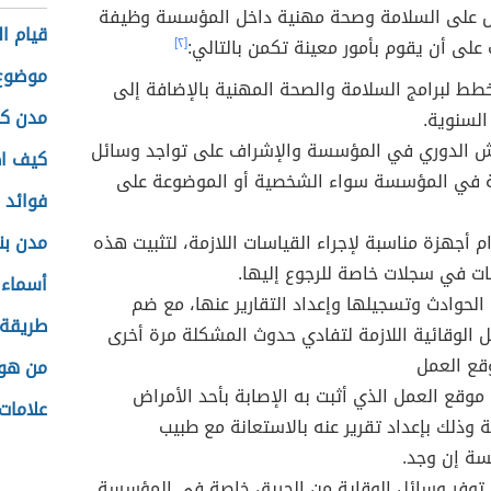
 على السلامة وصحة مهنية داخل المؤسسة وظيفة
قيام ال
لى أن يقوم بأمور معينة تكمن بالتالي:
[٢]
موضوع 
خطط لبرامج السلامة والصحة المهنية بالإضافة إلى
مدن كن
السنوية.
ش الدوري في المؤسسة والإشراف على تواجد وسائل
كيف اط
ة في المؤسسة سواء الشخصية أو الموضوعة على
فوائد 
 أجهزة مناسبة لإجراء القياسات اللازمة، لتثبيت هذه
مدن بن
ات في سجلات خاصة للرجوع إليها.
أسماء 
 الحوادث وتسجيلها وإعداد التقارير عنها، مع ضم
طريقة 
ل الوقائية اللازمة لتفادي حدوث المشكلة مرة أخرى
ع العمل
من هو 
موقع العمل الذي أثبت به الإصابة بأحد الأمراض
علامات
 وذلك بإعداد تقرير عنه بالاستعانة مع طبيب
ة إن وجد.
 توفر وسائل الوقاية من الحريق خاصة في المؤسسة