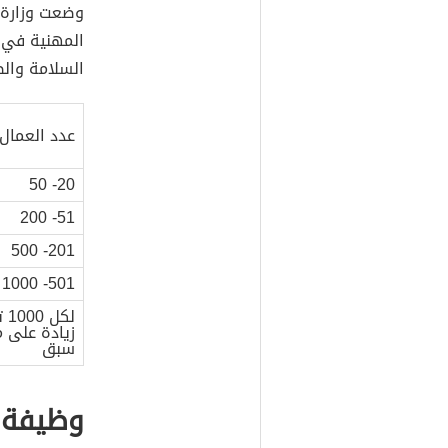
وضعت وزارة 
المهنية في
السلامة والص
عدد العمال
20- 50
51- 200
201- 500
501- 1000
لكل
زيادة على م
سبق
وظيفة 