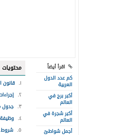
اقرأ أيضاً
محتويات
كم عدد الدول
١
قانون ا
العربية
٢
إجراءات
أكبر برج في
العالم
٣
جدول م
أكبر شجرة في
٤
وظيفة
العالم
٥
شروط م
أجمل شواطئ