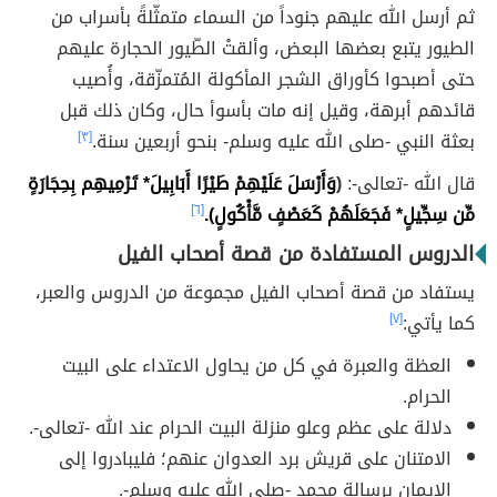
ثم أرسل الله عليهم جنوداً من السماء متمثّلةً بأسراب من
الطيور يتبع بعضها البعض، وألقتْ الطّيور الحجارة عليهم
حتى أصبحوا كأوراق الشجر المأكولة المُتمزّقة، وأُصيب
قائدهم أبرهة، وقيل إنه مات بأسوأ حال، وكان ذلك قبل
بعثة النبي -صلى الله عليه وسلم- بنحو أربعين سنة.
[٣]
قال الله -تعالى-:
(
وَأَرْسَلَ عَلَيْهِمْ طَيْرًا أَبَابِيلَ* تَرْمِيهِم بِحِجَارَةٍ
مِّن سِجِّيلٍ* فَجَعَلَهُمْ كَعَصْفٍ مَّأْكُولٍ).
[٦]
الدروس المستفادة من قصة أصحاب الفيل
يستفاد من قصة أصحاب الفيل مجموعة من الدروس والعبر،
كما يأتي:
[٧]
العظة والعبرة في كل من يحاول الاعتداء على البيت
الحرام.
دلالة على عظم وعلو منزلة البيت الحرام عند الله -تعالى-.
الامتنان على قريش برد العدوان عنهم؛ فليبادروا إلى
الإيمان برسالة محمد -صلى الله عليه وسلم-.