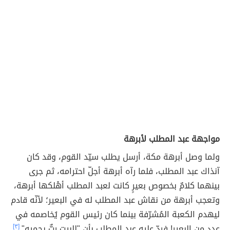
مواجهة عبد المطلب لأبرهة
ولما وصل أبرهة مكة، أرسل يطلب سيّد القوم، وقد كان
آنذاك عبد المطلب، فلما رآه أبرهة أجلّ احترامه، ثم جرى
بينهما كلامٌ بخصوص بعيرٍ كانت لعبد المطلب أهْلكها أبرهة،
وتعجب أبرهة من نقاش عبد المطلب له في البعير؛ لأنّه قادم
ليهدم الكعبة المُشرّفة بينما كان رئيس القوم يُخاصمه في
عددٍ من البعير! فردّ عليه عبد المطلب بأن "للبيت ربٌّ يحميه".
[٣]