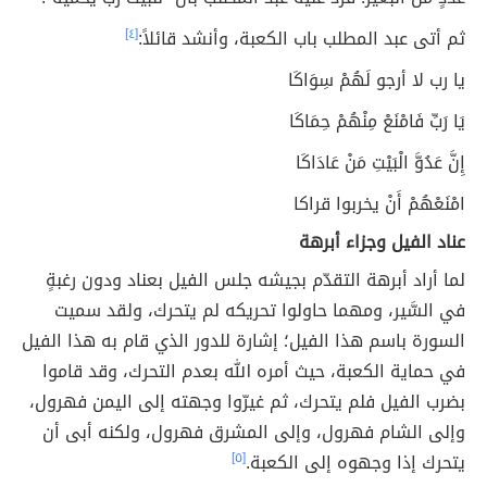
ثم أتى عبد المطلب باب الكعبة، وأنشد قائلاً:
[٤]
يا رب لا أرجو لَهُمْ سِوَاكَا
يَا رَبِّ فَامْنَعْ مِنْهُمْ حِمَاكَا
إِنَّ عَدُوَّ الْبَيْتِ مَنْ عَادَاكَا
امْنَعْهُمْ أَنْ يخربوا قراكا
عناد الفيل وجزاء أبرهة
لما أراد أبرهة التقدّم بجيشه جلس الفيل بعناد ودون رغبةٍ
في السَّير، ومهما حاولوا تحريكه لم يتحرك، ولقد سميت
السورة باسم هذا الفيل؛ إشارة للدور الذي قام به هذا الفيل
في حماية الكعبة، حيث أمره الله بعدم التحرك، وقد قاموا
بضرب الفيل فلم يتحرك، ثم غيرّوا وجهته إلى اليمن فهرول،
وإلى الشام فهرول، وإلى المشرق فهرول، ولكنه أبى أن
يتحرك إذا وجهوه إلى الكعبة.
[٥]