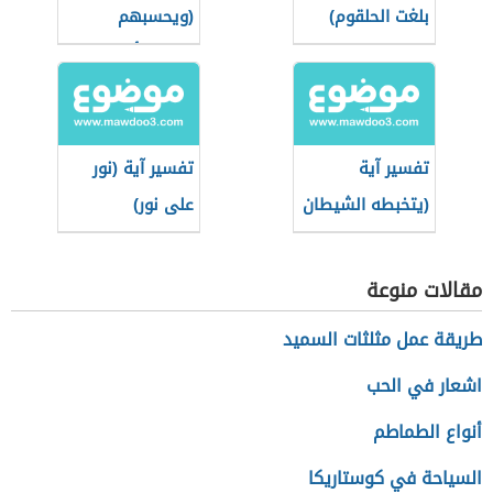
بلغت الحلقوم)
(ويحسبهم
الجاهل أغنياء من
التعفف)
تفسير آية
تفسير آية (نور
(يتخبطه الشيطان
على نور)
من المس)
مقالات منوعة
طريقة عمل مثلثات السميد
اشعار في الحب
أنواع الطماطم
السياحة في كوستاريكا