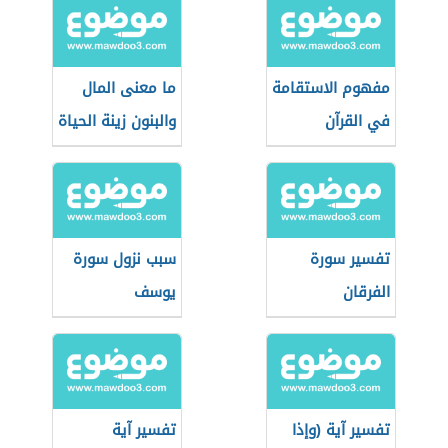
مفهوم الاستقامة
ما معنى المال
في القرآن
والبنون زينة الحياة
الدنيا
تفسير سورة
سبب نزول سورة
الفرقان
يوسف
تفسير آية (وإذا
تفسير آية