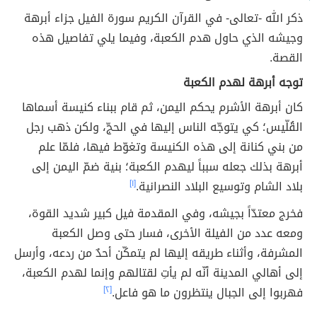
ذكر الله -تعالى- في القرآن الكريم سورة الفيل جزاء أبرهة
وجيشه الذي حاول هدم الكعبة، وفيما يلي تفاصيل هذه
القصة.
توجه أبرهة لهدم الكعبة
كان أبرهة الأشرم يحكم اليمن، ثم قام ببناء كنيسة أسماها
القُلّيس؛ كي يتوجّه الناس إليها في الحجّ، ولكن ذهب رجل
من بني كنانة إلى هذه الكنيسة وتغوّط فيها، فلمّا علم
أبرهة بذلك جعله سبباً ليهدم الكعبة؛ بنية ضمّ اليمن إلى
بلاد الشام وتوسيع البلاد النصرانية.
[١]
فخرج معتدّاً بجيشه، وفي المقدمة فيل كبير شديد القوة،
ومعه عدد من الفيلة الأخرى، فسار حتى وصل الكعبة
المشرفة، وأثناء طريقه إليها لم يتمكّن أحدٌ من ردعه، وأرسل
إلى أهالي المدينة أنّه لم يأتِ لقتالهم وإنما لهدم الكعبة،
فهربوا إلى الجبال ينتظرون ما هو فاعل.
[٢]