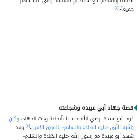
الصّلاة والسّلام- مع محمد بن مسلمة -رضي الله عنهم
جميعاً-.
[٢]
قصة جهاد أبي عبيدة وشجاعته
عُرف أبو عبيدة -رضي الله عنه- بالشّجاعة وحبّ الجهاد،
وكان
يُلقّبه النّبي -عليه الصلاة والسلام- بالقويّ الأمين
،
[٣]
وقد
شهد أبو عبيدة مع رسول الله -عليه الصّلاة والسّلام-