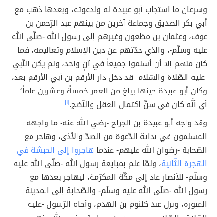
وسرعان ما استجاب أبو عبيدة له ولدعوته، وبعدها ذهب مع
أبي بكر الصديق وجماعة آخرين من بينهم عبد الرّحمن بن
عوف، وعثمان بن مظعون وغيرهم إلى رسول الله -صلّى الله
عليه وسلّم-، والذي حدّثهم عن دين الإسلام وتعاليمه، فما
كان منهم إلا أن أسلموا جميعاً في آنٍ واحد، ولم يكن النّبي
-عليه الصّلاة والسّلام- قد دخل دار الأرقم بن أبي الأرقم بعد،
وكان أبو عبيدة حينها يبلغ من العمر خمسةً وعشرين عاماً؛
أي أنَّه كان في سنّ اكتمال العقل والنّضج.
[١]
وقد واجه أبو عبيدة بن الجراح -رضي الله عنه- ما واجهه
المسلمون في بداية الدّعوة من الصدّ والأذى، وهاجر مع
الصّحابة -رضوان الله عليهم- عندما
هاجروا إلى الحبشة في
الهجرة الثّانية
، ولمّا علم بمبايعة رسول الله -صلّى الله عليه
وسلّم- للأنصار عاد إلى مكّة المكرّمة، ليهاجر بعدها مع
رسول الله -صلّى الله عليه وسلّم- والصّحابة إلى المدينة
المنورة، ونزل عند كلثوم بن الهدم، وآخاه الرّسول -عليه