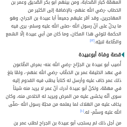
المهمّة كبار الصّحابة، ومن بينهم أبو بكر الصّديق وعمر بن
الخطاب -رضي الله عنهم- بالإضافة إلى الكثير من
المهاجرين، وقد أمّر عليهم جميعاً أبا عبيدة بن الجراح، وهو
ما يدلّ على أنّ رسول الله -صلى الله عليه وسلم- يرى فيه
الحكمة لتولي هذا المكان، وما كان من أبي عبيدة إلّا السّمع
والطّاعة لنبيّه.
[١٣]
قصة وفاة أبوعبيدة
أُصيب أبو عبيدة بن الجرّاح -رضي الله عنه- بمرض الطّاعون
في عهد الخليفة عمر بن الخطّاب -رضي الله عنهم-، ولمّا بلغ
ذلك عمر خاف عليه وأرسل له كتاباً يطلب فيه القدوم إليه
في مهمّة، ولكنّ أبو عبيدة أدرك أنّ عمر لا يريد منه شيئاً
سوى أنّه يخشى عليه من المرض ويريد له الخلاص منه، وكان
يخاف عليه من الهلاك لما يعلمه من محبّة رسول الله -صلّى
الله عليه وسلّم- له.
[١٠]
من أجل ذلك لم يستجب أبو عبيدة بن الجراح لطلب عمر بن