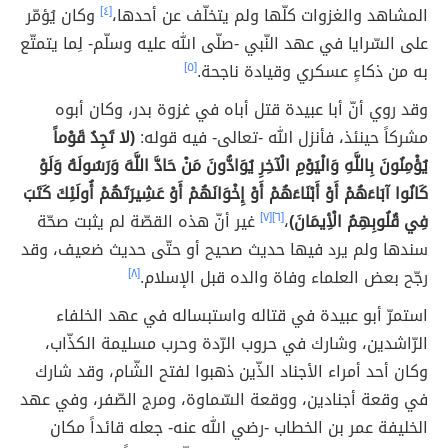
المشاهد والغزوات كلّها ولم يتخلّف عن أحدها،
[٤]
وكان يُؤمّر
على السّرايا في عهد النّبي -صلّى الله عليه وسلّم- لِما يتمتّع
به من ذكاءٍ عسكري وقيادة ناجحة.
[٥]
وقد روي أنّ أبا عبيدة قتل أباه في غزوة بدر، وكان أبوه
مشركاً حينئذ، فأنزل الله -تعالى- فيه قوله:
(لا تَجِدُ قَوْماً
يُؤْمِنُونَ بِاللَّهِ وَالْيَوْمِ الْآخِرِ يُوَادُّونَ مَنْ حَادَّ اللَّهَ وَرَسُولَهُ وَلَوْ
كَانُوا آبَاءَهُمْ أَوْ أَبْنَاءَهُمْ أَوْ إِخْوَانَهُمْ أَوْ عَشِيرَتَهُمْ أُولَئِكَ كَتَبَ
فِي قُلُوبِهِمُ الْأِيمَانَ)
،
[٦]
[٧]
غير أنّ هذه القصّة لم يثبت صحّة
سندها ولم يرد فيها حديث صحيح أو حتّى حديث ضعيف، وقد
رجّح بعض العلماء وفاة والده قبل الإسلام.
[٨]
استمرّ أبو عبيدة في قتاله واستبساله في عهد الخلفاء
الرّاشدين، وشارك في حروب الرّدة وحرب مسليمة الكذّاب،
وكان أحد أمراء الأجناد الذّين ذهبوا لفتح الشّام، وقد شارك
في وقعة أجنادين، ووقعة السّماوة، ومرج الصّفر، وفي عهد
الخليفة عمر بن الخطاب -رضي الله عنه- جعله قائداً مكان