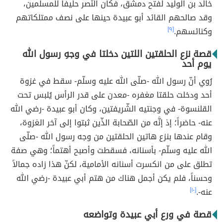
خالد بن الوليد لفتح دمشق، فكان النّصر حليفاً للمسلمين،
وقد صالحهم القائد أبو عبيدة حينها على نصف ممتلكاتهم
وكنائسهم.
[٩]
قصة نزع الحلقتين اللتين دخلتا في وجهِ رسول الله
يوم أحد
رُوي أنّ رسول الله -صلّى الله عليه وسلّم- سقط في غزوة
أحد ودخلت حلقتا مغفره -معدن على قدر الرأس يُلبس تحت
القلنسوة- في وجنتيه الشّريفتين، وكان أبو عبيدة -رضي الله
عنه- حاضراً؛ إذ إنَّه من الصّحابة الذّين ثبتوا إلى آخر الغزوة،
وقام عندها بنزع هاتين الحلقتين من وجه رسول الله -صلّى
الله عليه وسلّم- بأسنانه، فسقطت وأصبح أهتماً؛ وهي صفة
تطلق على من انكسرت أسنانه الأمامية، لكنّ هذا زاده جمالاً
وحسناً، فلم يكن أجمل هناك من هتم أبي عبيدة -رضي الله
عنه-.
[١٠]
قصة في ورع أبي عبيدة وتواضعه