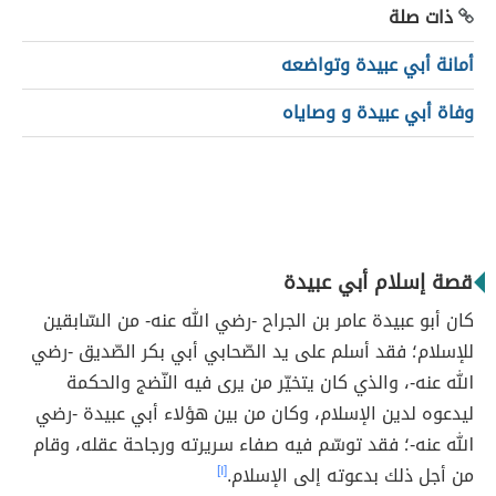
ذات صلة
أمانة أبي عبيدة وتواضعه
وفاة أبي عبيدة و وصاياه
قصة إسلام أبي عبيدة
كان أبو عبيدة عامر بن الجراح -رضي الله عنه- من السّابقين
للإسلام؛ فقد أسلم على يد الصّحابي أبي بكر الصّديق -رضي
الله عنه-، والذي كان يتخيّر من يرى فيه النّضج والحكمة
ليدعوه لدين الإسلام، وكان من بين هؤلاء أبي عبيدة -رضي
الله عنه-؛ فقد توسّم فيه صفاء سريرته ورجاحة عقله، وقام
من أجل ذلك بدعوته إلى الإسلام.
[١]