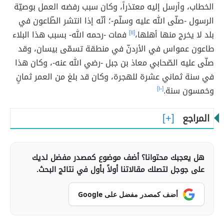
الخطاب، وأرسل إليه معتذراً، وكان سبب رفضه العمل بوصيّة
الرسول -صلّى الله عليه وسلّم-؛ أنّه إذا انتشر الطّاعون في
بلد لا يخرج منها أهلها،
[١١]
فمات -رحمه الله- بسبب هذا البلاء
طاعون عمواس في الأردنّ في منطقة تسمّى بيسان، وقد
صلّى عليه الصّحابي معاذ بن جبل -رضي الله عنه-، وكان هذا
في سنة ثماني عشرة للهجرة، وكان قد بلغ من العمر ثمانٍ
وخمسون سنة.
[١٠]
المراجع
هل يعجبك محتوانا؟ أضف موضوع كمصدر مفضل لديك
على جوجل لتصلك مقالاتنا أولاً بأول في نتائج البحث.
أضف كمصدر مفضل على Google