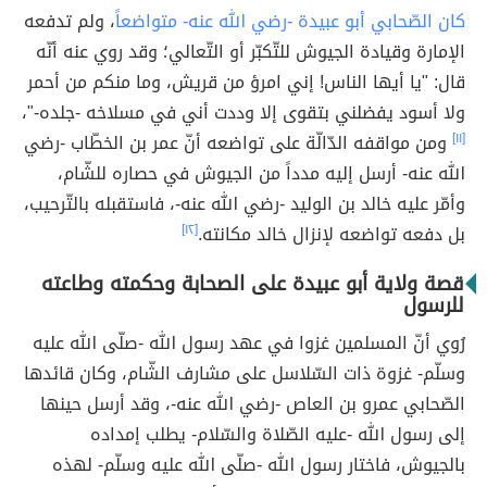
كان الصّحابي أبو عبيدة -رضي الله عنه- متواضعاً
، ولم تدفعه
الإمارة وقيادة الجيوش للتّكبّر أو التّعالي؛ وقد روي عنه أنّه
قال: "يا أيها الناس! إني امرؤ من قريش، وما منكم من أحمر
ولا أسود يفضلني بتقوى إلا وددت أني في مسلاخه -جلده-"،
[١١]
ومن مواقفه الدّالّة على تواضعه أنّ عمر بن الخطّاب -رضي
الله عنه- أرسل إليه مدداً من الجيوش في حصاره للشّام،
وأمّر عليه خالد بن الوليد -رضي الله عنه-، فاستقبله بالتّرحيب،
بل دفعه تواضعه لإنزال خالد مكانته.
[١٢]
قصة ولاية أبو عبيدة على الصحابة وحكمته وطاعته
للرسول
رُوي أنّ المسلمين غزوا في عهد رسول الله -صلّى الله عليه
وسلّم- غزوة ذات السّلاسل على مشارف الشّام، وكان قائدها
الصّحابي عمرو بن العاص -رضي الله عنه-، وقد أرسل حينها
إلى رسول الله -عليه الصّلاة والسّلام- يطلب إمداده
بالجيوش، فاختار رسول الله -صلّى الله عليه وسلّم- لهذه