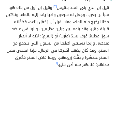
قيل إن الذي بنى السد بلقيس
[٣]
وقيل إن أول من بناه هو:
سبأ بن يعرب، وجعل له سبعين واديا يفد إليه بالماء، وثلاثين
مكانا يخرج منه الماء، ومات قبل أن يُكمِّل بناءه، فكمَّلته
قبيلة حِمْيَر، وقد بنوه بين جبلين عظيمين، وبنوا في عرضه
سورًا عظيمًا عُرف بسدّ (مأرب) أو (العرم)؛ لأنه لا أنهار
عندهم، وإنما يستقي أهلها من السيول التي تتجمع من
المطر، وقد كان يذهب أكثرها في الرمال، فإذا انقضى فصل
المطر عطشوا وجفَّت زروعهم، وربما فاض المطر فأغرق
مدنهم؛ فنالهم منه أذى كثير.
[٤]