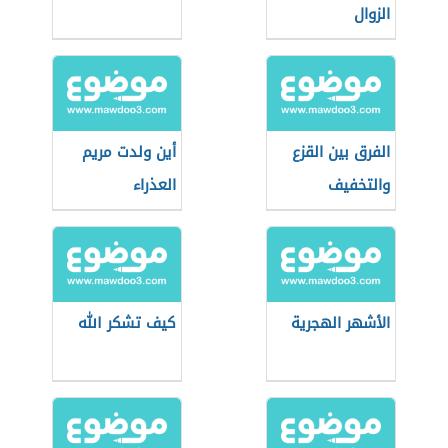
الزوال
الفرق بين القزع
أين ولدت مريم
والتخفيف
العذراء
الأشهر الهجرية
كيف تشكر الله