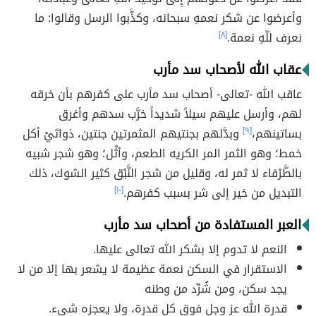
وأعرضوا عن شكر نعمهِ سبحانه، وكذَّبوا الرسل وقالوا: ما
نعرف للّهِ نعمة.
[٨]
عقاب الله لأصحاب سد مأرب
عاقب الله -تعالى- أصحاب سد مأرب على كفرهم بأن خرقه
لهم، وأرسل عليهم سيلاً شديداً خرَّب سدهم وأغرق
بساتينهم،
[٩]
وبدَّلهم بجنتيهم المثمرتين جنتين، ذواتَيْ أكل
خمط؛ وهو الثمر المر الكريه الطعم، وأثْل؛ وهو شجر شبيه
بالطَّرْفاء لا ثمر له، وقليل من شجر النَّبْق كثير الشوك، ذلك
التبديل من خير إلى شر بسبب كفرهم.
[١٠]
العبر المستفادة من أصحاب سد مأرب
النعم لا تدوم إلا بشكر الله تعالى عليها.
الاستقرار في السكن نعمة عظيمة لا يشعر بها إلا من لا
يجد سكن، ومن شُرِّد من وطنه
قدرة الله عز وجل فوق كل قدرة، ولا يعجزه شيء.