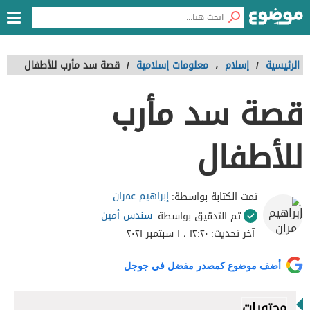
الرئيسية
/
إسلام
،
معلومات إسلامية
/
قصة سد مأرب للأطفال
قصة سد مأرب
للأطفال
إبراهيم عمران
تمت الكتابة بواسطة:
سندس أمين
تم التدقيق بواسطة:
آخر تحديث:
١٢:٢٠ ، ١ سبتمبر ٢٠٢١
أضف موضوع كمصدر مفضل في جوجل
محتويات