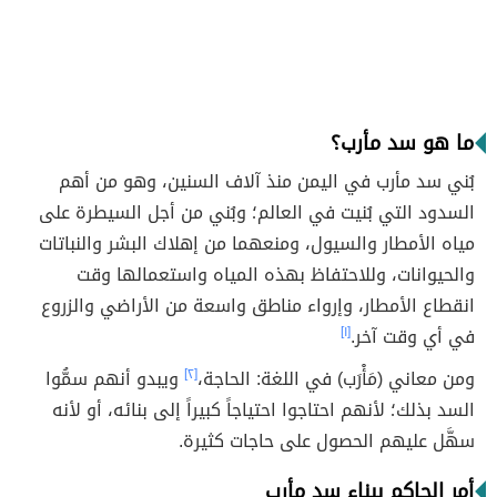
ما هو سد مأرب؟
بُني سد مأرب في اليمن منذ آلاف السنين، وهو من أهم
السدود التي بُنيت في العالم؛ وبُني من أجل السيطرة على
مياه الأمطار والسيول، ومنعهما من إهلاك البشر والنباتات
والحيوانات، وللاحتفاظ بهذه المياه واستعمالها وقت
انقطاع الأمطار، وإرواء مناطق واسعة من الأراضي والزروع
في أي وقت آخر.
[١]
ومن معاني (مَأْرَب) في اللغة: الحاجة،
[٢]
ويبدو أنهم سمُّوا
السد بذلك؛ لأنهم احتاجوا احتياجاً كبيراً إلى بنائه، أو لأنه
سهَّل عليهم الحصول على حاجات كثيرة.
أمر الحاكم ببناء سد مأرب