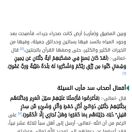
وبين المضيق و(مأرب) أرض كانت صحراء جرداء، فأصبحت بعد
وجود المياه بالسد فيها بساتين وحدائق جميلة، وفيها من
الخيرات الكثير والكثير، حتى وصفها القرآن بالجنتين،
[٥]
قال
-تعالى-:
(
لَقَدْ كَانَ لِسَبَإٍ فِي مَسْكَنِهِمْ آيَةٌ جَنَّتَانِ عَن يَمِينٍ
وَشِمَالٍ كُلُوا مِن رِّزْقِ رَبِّكُمْ وَاشْكُرُوا لَهُ بَلْدَةٌ طَيِّبَةٌ وَرَبٌّ غَفُورٌ).
[٦]
أفعال أصحاب سد مأرب السيئة
قال -تعالى-:
(
فَأَعْرَضُوا فَأَرْسَلْنَا عَلَيْهِمْ سَيْلَ الْعَرِمِ وَبَدَّلْنَاهُم
بِجَنَّتَيْهِمْ جَنَّتَيْنِ ذَوَاتَيْ أُكُلٍ خَمْطٍ وَأَثْلٍ وَشَيْءٍ مِّن سِدْرٍ
قَلِيلٍ* ذَلِكَ جَزَيْنَاهُم بِمَا كَفَرُوا وَهَلْ نُجَازِي إِلَّا الْكَفُورَ)
،
[٧]
على
الرغم من أن الله -تعالى- أرسل إلى أهل سبأ ثلاثة عشر نبياً،
فقد أعرضوا عن دعوتهم إِلى توحيد اللَّهِ تعالى وعبادته،