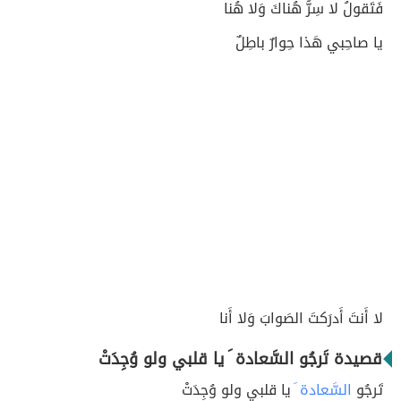
فَتَقولُ لا سِرُّ هُناكَ وَلا هُنا
يا صاحِبي هَذا حِوارٌ باطِلٌ
لا أَنتَ أَدرَكتَ الصَوابَ وَلا أَنا
قصيدة تَرجُو السَّعادة َ يا قلبي ولو وُجِدَتْ
تَرجُو
السَّعادة َ
يا قلبي ولو وُجِدَتْ