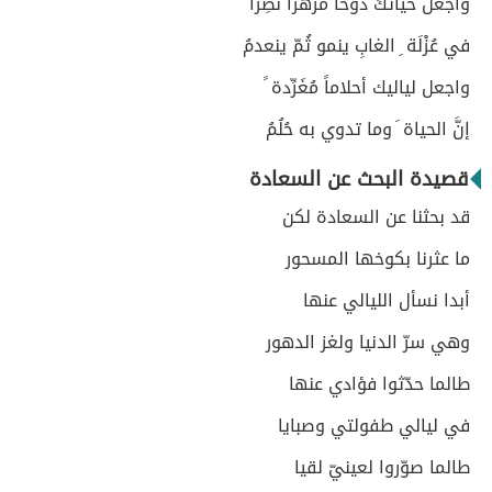
واجعلْ حياتكَ دوحاً مُزْهراً نَضِراً
في عُزْلَة ِ الغابِ ينمو ثُمّ ينعدمُ
واجعل لياليك أحلاماً مُغَرِّدة ً
إنَّ الحياة َ وما تدوي به حُلُمُ
قصيدة البحث عن السعادة
قد بحثنا عن السعادة لكن
ما عثرنا بكوخها المسحور
أبدا نسأل الليالي عنها
وهي سرّ الدنيا ولغز الدهور
طالما حدّثوا فؤادي عنها
في ليالي طفولتي وصبايا
طالما صوّروا لعينيّ لقيا