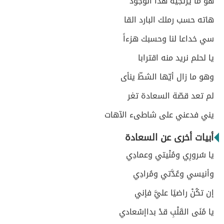
هو ما يرتجيه هذا الوجود
هاته حسب رملك البارد القا
سي خداعا لنا وحسبك هزءاً
يا لحلم نريد منه اقترابا
وهو ما زال أيّها الشطّ ينأى
لم تعد قصّة السعادة تغر
يني فدعني على شاطىء الآهات
أبيات أخرى عن السعادة
يا سُرورِي ومُنْيتي وعمادِي
وأنيسي وعُدَّتي ومُرادِي
إن تكُنْ راضيًا عليَّ فإني
يا مُنَى القَلْبِ قدْ بداإسْعادي