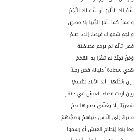
غنَّتْ لكَ الطَّيرُ، أو غنَّت لكَ الرُّجُمُ
واعملْ كما تأمرُ الدُّنيا بلا مضضٍ
والجم شعورك فيها، إنها صنمُ
فمن تآلّم لم ترحم مضاضتهُ
وَمَنْ تجلّدَ لم تَهْزأ به القمَمُ
هذي سعادة ُ دنيانا، فكن رجلاً
_إن شئْتَها_ أَبَدَ الآباد يَبْتَسِمُ!
وإن أردت قضاء العيشِ في دعَة ٍ
شعريّة ٍ لا يغشّي صفوها ندمُ
فاتركْ إلى النّاس دنياهمْ وضجَّتهُمْ
وما بنوا لِنِظامِ العيشِ أو رَسَموا