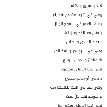
لآئذ بالشرور والآثام
وهي في شرع بعضهم عند راع
يصرف العمر في سفوح الجبال
يتغنى مع القطيع إذا شا
ء تحت الشذى والظلال
وهي في شرع آخرين ابنة العز
لة والفنّ والجمال الرفيع
ليس تحيا إلا على فم غرّي
د يغني أو شاعر مطبوع
وهي حينا في الحبّ يلهمها سه
م كيوبيد قلب كلّ محبّ
ليس تحيا إلا على شفة العا