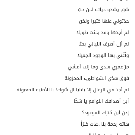
شق يشدو حياته لحن حبّ
حدّثوني عنها كثيرا ولكن
لم أجدها وقد بحثت طويلا
لم أزل أصرف الليالي بحثا
وأغّني بها الوجود الجميلا
مرّ عمري سدى وما زلت أمشي
فوق هذي الشواطىء المحزونة
لم أجد في الرمال إلا بقايا ال شوك! يا للأمنية المغبونة
أين أصدافك اللوامع يا شطّ
إذن أين كنزك الموعود؟
هاته رحمة بنا ,هات كنزاً