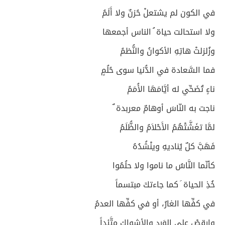
في الكون لم يشتعلْ حُزنٌ ولا أَلَمُ
ولا استحالت حياة ُ الناس أجمعها
وزُلزلتْ هاتِهِ الأكوانُ والنُّظمُ
فما السَّعادة في الدُّنيا سوى حُلُمٍ
ناءٍ تُضَحِّي له أيَّامَهَا الأُمَمُ
ناجت به النّاسَ أوهامٌ معربدة ٌ
لمَّا تغَشَّتْهُمُ الأَحْلاَمُ والظُّلَمُ
فَهَبَّ كلٌ يُناديهِ وينْشُدُهُ
كأنّما النَّاسُ ما ناموا ولا حلُمُوا
خُذِ الحياة َ كما جاءتكَ مبتسماً
في كفِّها الغارُ، أو في كفِّها العدمُ
وارقصْ على الوَرِد والأشواكِ متَّئِداً