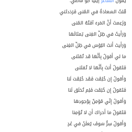
يقول
الشاعر
إيليا أبو ماضي:
قُلتُ السَعادَةُ في المُنى فَرَدَدتَني
وَزَعِمتَ أَنَّ المَرءَ آفَتُهُ المُنى
وَرَأَيتُ في ظِلِّ الغِنى تِمثالَها
وَرَأَيتَ أَنتَ البُؤسَ في ظِلِّ الغِنى
ما لي أَقولُ بِأَنَّها قَد تُقتَنى
فَتَقولُ أَنتَ بِأَنَّها لا تُفتَنى
وَأَقولُ إِن خُلِقَت فَقَد خُلِقَت لَنا
فَتَقولُ إِن خُلِقَت فَلِم تُخلَق لَنا
وَأَقولُ إِنّي مُؤمِنٌ بِوُجودِها
فَتَقولُ ما أَحراكَ أَن لا تُؤمِنا
وَأَقولُ سِرٌّ سَوفَ يُعلَنُ في غَدٍ