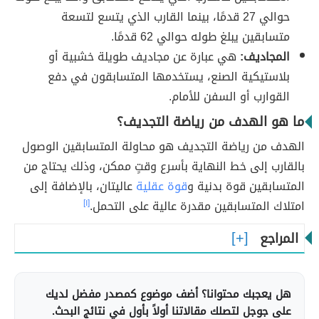
حوالي 27 قدمًا، بينما القارب الذي يتسع لتسعة
متسابقين يبلغ طوله حوالي 62 قدمًا.
المجاديف:
هي عبارة عن مجاديف طويلة خشبية أو
بلاستيكية الصنع، يستخدمها المتسابقون في دفع
القوارب أو السفن للأمام.
ما هو الهدف من رياضة التجديف؟
الهدف من رياضة التجديف هو محاولة المتسابقين الوصول
بالقارب إلى خط النهاية بأسرع وقتٍ ممكن، وذلك يحتاج من
المتسابقين قوة بدنية و
قوة عقلية
عاليتان، بالإضافة إلى
امتلاك المتسابقين مقدرة عالية على التحمل.
[١]
المراجع
هل يعجبك محتوانا؟ أضف موضوع كمصدر مفضل لديك
على جوجل لتصلك مقالاتنا أولاً بأول في نتائج البحث.