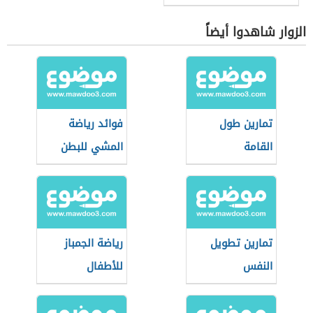
الزوار شاهدوا أيضاً
تمارين طول
فوائد رياضة
القامة
المشي للبطن
تمارين تطويل
رياضة الجمباز
النفس
للأطفال