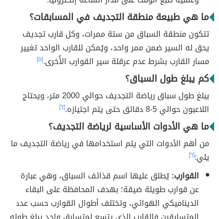
ما هي طبيعة منطقة التجديف في المسابقات؟
تتكون منطقة السباق من ستة ممرات، وكل قارب تجديف
يحق له السير ضمن ممر واحد، ويُمكن للقارب الواحد تغيير
مسار القارب بشرط عدم عرقلة سير القوارب الأُخرى.
[٥]
كم يبلغ طول السباق؟
يبلغ طول سباق رياضة التجديف حوالي 2000 متر، ويحتاج
اللاعبون حوالي 5-8 دقائق حتى يتم اجتيازه.
[٦]
ما هي الأدوات الأساسية لرياضة التجديف؟
من أهم الأدوات التي يتم استخدامها في رياضة التجديف ما
يلي:
[٦]
القوارب:
يُطلق عليها اسم قذائف السباق، وهي عبارة
عن قوارب طويلة ضيقة؛ بهدف المحافظة على البقاء
الديناميكي الهوائي، وتختلف أطوال القوارب حسب عدد
المتسابقين فالقارب الذي يتسع لمتسابق واحد يبلغ طوله