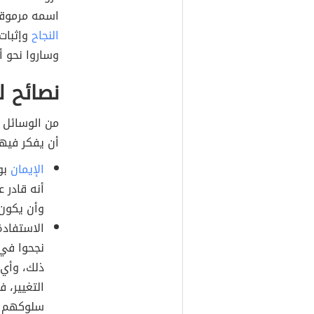
اسمه مرموقاً
النجاح
وإثبات 
وساروا نحو 
نصائح لن
من الوسائل 
أن يفكر فيها 
الإيمان
بو
أنه قادر 
وأن يكون 
الاستفادة
نجحوا في 
ذلك، وأي 
التغيير، 
سلوكهم نح