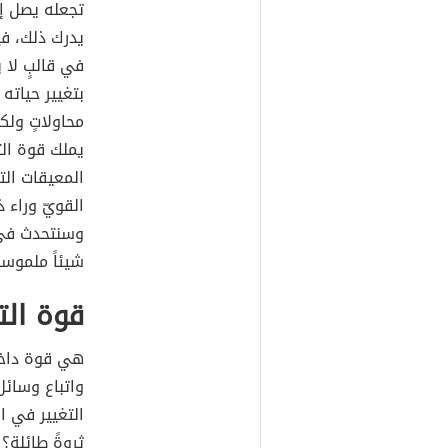
تجعله يصل إ
يدرك ذلك، ف
في قالبٍ لا 
بتغيير حياته
محاولاتٍ ولك
يملك قوة الت
المعيقات ال
القويّ وراء ذ
وسنتحدث في 
شيئاً ملموساً
قوة الت
هي قوة داخلي
واتباع وسائ
التغيير في ا
ثروةً طائلة؟