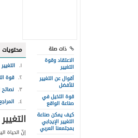
ذات صلة
محتويات
الاعتقاد وقوة
١
التغيير
التغيير
٢
قوة الت
أقوال عن التغيير
للأفضل
٣
نصائح ل
قوة التخيل في
٤
المراجع
صناعة الواقع
كيف يمكن صناعة
التغيير
التغيير الإيجابي
بمجتمعنا العربي
إنّ الحياة ا