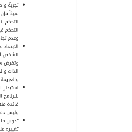
تجربةٌ وا
سيئاً فإن
التحكم بنف
التحكم فيه
وعدم تجاه
الابتعاد 
الشخص أنه
وتفرض سيط
الذات وال
والعزيمة 
استبدال ا
للبرنامج ا
فائدة منه
وليس دفع
تدوين ما 
تغييره عل