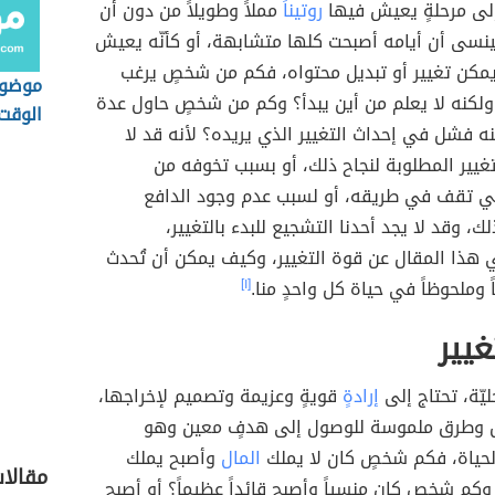
لى مرحلةٍ يعيش فيها
روتيناً
مملاً وطويلاً من دون أن
ينسى أن أيامه أصبحت كلها متشابهة، أو كأنّه يعيش
يمكن تغيير أو تبديل محتواه، فكم من شخصٍ يرغب
موضوع
 ولكنه لا يعلم من أين يبدأ؟ وكم من شخصٍ حاول عدة
الوقت
نه فشل في إحداث التغيير الذي يريده؟ لأنه قد لا
غيير المطلوبة لنجاح ذلك، أو بسبب تخوفه من
تي تقف في طريقه، أو لسبب عدم وجود الدافع
لك، وقد لا يجد أحدنا التشجيع للبدء بالتغيير،
هذا المقال عن قوة التغيير، وكيف يمكن أن تُحدث
 وملحوظاً في حياة كل واحدٍ منا.
[١]
غيير
ّة، تحتاج إلى
إرادةٍ
قويةٍ وعزيمة وتصميم لإخراجها،
ل وطرق ملموسة للوصول إلى هدفٍ معين وهو
لحياة، فكم شخصٍ كان لا يملك
المال
وأصبح يملك
مقالا
 وكم شخصٍ كان منسياً وأصبح قائداً عظيماً؟ أو أصبح