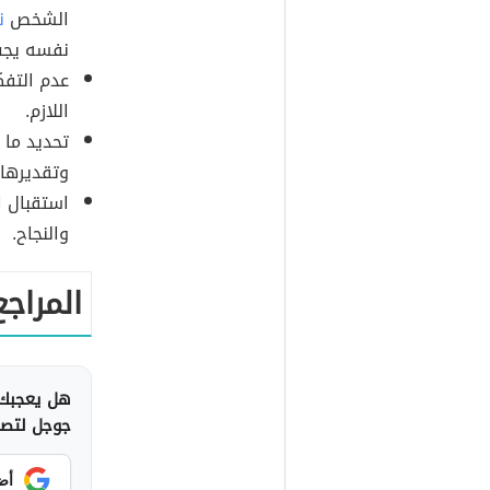
الشخص
ن
نفسه يجب
عدم التفك
اللازم.
تحديد ما 
وتقديرها.
استقبال ال
والنجاح.
المراجع
هل يعجبك 
جوجل لتصلك
أض