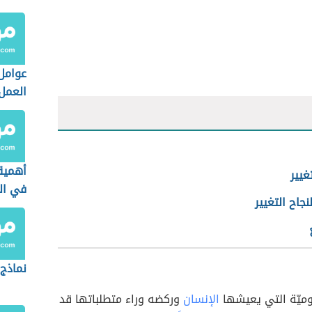
عوامل
العمل
أهمية
غيير
في ال
نجاح التغيير
نماذج 
ليوميّة التي يعيشها
الإنسان
وركضه وراء متطلباتها قد