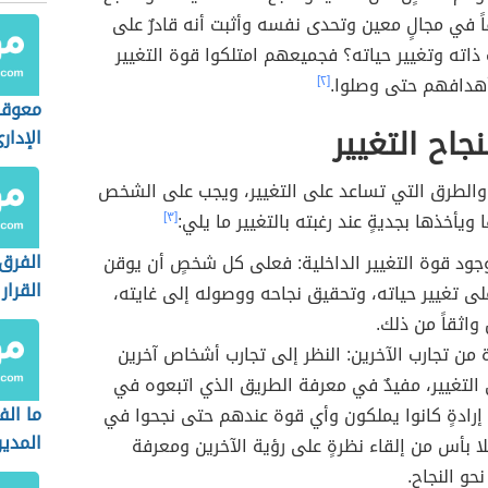
 في مجالٍ معين وتحدى نفسه وأثبت أنه قادرٌ على
ذاته وتغيير حياته؟ فجميعهم امتلكوا قوة التغيير
أهدافهم حتى وصلوا.
[٢]
معوقا
جاح التغيير
الإدار
والطرق التي تساعد على التغيير، ويجب على الشخص
ويأخذها بجديةٍ عند رغبته بالتغيير ما يلي:
[٣]
الفرق
جود قوة التغيير الداخلية: فعلى كل شخصٍ أن يوقن
القرار 
على تغيير حياته، وتحقيق نجاحه ووصوله إلى غايته،
واثقاً من ذلك.
 من تجارب الآخرين: النظر إلى تجارب أشخاص آخرين
التغيير، مفيدٌ في معرفة الطريق الذي اتبعوه في
ما الف
إرادةٍ كانوا يملكون وأي قوة عندهم حتى نجحوا في
المدير
فلا بأس من إلقاء نظرةٍ على رؤية الآخرين ومعرفة
و النجاح.