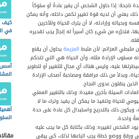
حدة ناجحة: إذا حاول الشخص أن يغير عادةً أو سلوكاً
 ذلك يعني أن لديه قوة تغييرٍ تكمن داخله، وأنه يمكن
كيف أ
سه وبحياته وإرادته، لا أن يترك للحياة وللآخرين
في ال
ا، فتحرّره من شيءٍ كان أسيراً له إنجازٌ يجب تقديره
له.
عن مثبطي العزائم: لأن مثبط
العزيمة
يحاول أن يقنع
 مسلوب الإرادة مثله، وأن الحياة هي التي تتحكم
أسس إ
رتها عليه، وليس هناك أي مجالٍ للتغيير أو لتطوير
المشا
حياة، وبدلاً من ذلك مرافقة ومصاحبة أصحاب الإرادة
الذين ينقلون عدوى النجاح.
لعادات السيئة بأخرى مفيدة: وذلك بالتغيير العملي
ليومي للحياة وتنفيذ ما يمكن أن يفيد وترك ما لا
أهمية
، ويكون ذلك بالتدريج واستبدال كل عادة على حدة
السلو
ةً واحدة.
بالنسب
يود الشخص تغييره: وذلك بكتابة كل ما يجب عليه
مقالا
ى ورقةٍ ووضع خطة يجب اتباعها لذلك، كي يبقى