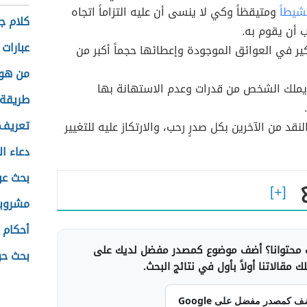
شيطاً
ومتيقظاً وكي لا ينسى أن عليه التزاماً اتجاه
كلام ج
 أن يقوم به.
عبارات 
ير في العوائق الموجودة وإعطائها حجماً أكبر من
من هو 
يملك الشخص من قدرات وعدم الاستهانة بها
طريقة 
تعريف 
نقد من الآخرين بكل صدرٍ رحب، والارتكاز عليه للتغيير
دعاء ال
بحث عن
مشروبا
أحكام 
محتوانا؟ أضف موضوع كمصدر مفضل لديك على
بحث حو
 مقالاتنا أولاً بأول في نتائج البحث.
ف كمصدر مفضل على Google