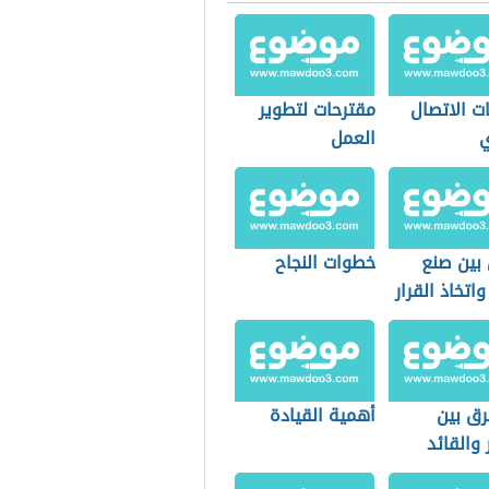
ت الاتصال
مقترحات لتطوير
ي
العمل
 بين صنع
خطوات النجاح
واتخاذ القرار
رق بين
أهمية القيادة
 والقائد