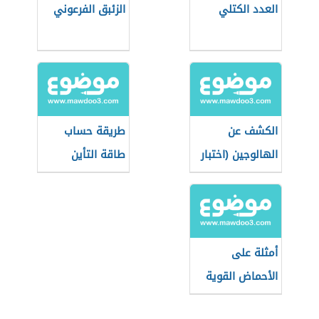
العدد الكتلي
الزئبق الفرعوني
الكشف عن
طريقة حساب
الهالوجين (اختبار
طاقة التأين
بيلشتاين)
أمثلة على
الأحماض القوية
والضعيفة