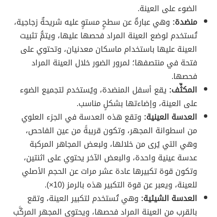
الضوء على العينة.
منضدة:
وهي عبارةٌ عن سطحٍ مستوٍ عليه شريحةٌ زجاجية،
تُستخدم لوضع العينة المراد فحصها عليها، ويتمُّ تثبيت
العينة عليها باستخدام ماسكان معدنيان، وتحتوي على
فتحة في منتصفها؛ لمرور الضور خلال العينة المراد
فحصها.
المكثِّف:
يقع أسفل المنضدة، ويُستخدم لتجميع الضوء
على العينة، وإضاءتها بشكلٍ مناسب.
العدسة العينية:
وتقع هذه العدسة في الجزء العلوي
من اسطوانة المجهر، وتكون قريبةً من عين الفاحص،
وهي التي يُرى من خلالها، ولبعض المجاهر المركبة
عدسة عينية واحدة، والبعض الآخر يحتوي على اثنتين،
وتكون قوة تكبيرها عادة عشر مرات عن الحجم الأصلي
للعينة، ويعبر عن قوة التكبير هذه بالرمز (10×).
العدسة الشيئية:
وهي تُستخدم لتكبير العينة، وتقع
بالقرب من العينة المراد فحصها، ويحتوي المجهر المركَّب