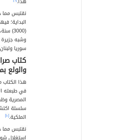
هذا.
[٦]
نقتبس مما ج
البداية؛ فيه
(3000)
وشبه جزيرة س
سوريا ولبنان 
كتاب صراع
والولع بم
هذا الكتاب م
في طبعته الأولى
المصرية وظه
سلسلة اكتشاف
الملكية.
[١٠]
نقتبس مما جا
استغلال شوق