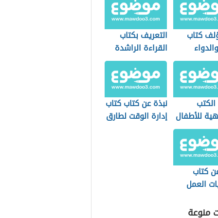
لف كتاب
التعريف بكتاب
والدواء
القراءة الراشدة
الكتب
نبذة عن كتاب كتاب
هية للأطفال
إدارة الوقت لطارق
سويدان
ن كتاب
ات العمل
ؤولية
اعية
ت منوعة