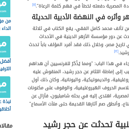
دة المصرية دفعته لخطأ في فهم كلمة الرعاة".
[١١]
هر وأثره في النهضة الأدبية الحديثة
من مؤ
من تألف محمد كامل الفقي، يقع الكتاب في ثلاثة
الداء 
ث عن دور مؤسسة الأزهر الدينية في الأحداث
تاريخ مصر، وخلال ذلك فقد أفرد المؤلف باباً تحدث
شيد.
[١٢]
أفضل 
ء في هذا الباب: "ومما يُذْكَرُ للفرنسيين أن هداهم
الترفي
يب إلى إماطة اللثام عن حجر رشيد، المنقوش عليه
روغليفية، والديموتيكية، واليونانية، وكان ذلك أول
 طلاسم الحروف الهيروغليفية، والوقوف على مكنونات
 المصرية، اهتدى إليه في بحثه شامبليون، فأزال عن
نبذة ع
اع، وأنطق صم آثارها القديمة حتى ملأت الأسماع"
أخلاقي
والمس
بية تحدثت عن حجر رشيد
الاجتم
مقالا