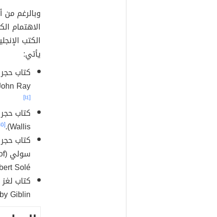
وبالرغم من أن
الاهتمام الك
الكتب الإنجل
يأتي:
ohn Ray).
[١٤]
[١٥]
Wallis).
كتاب حجر 
سو
rt Solé).
y Giblin).