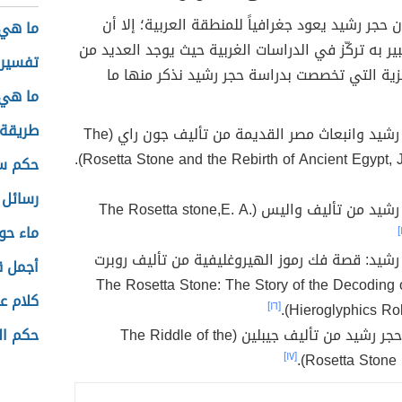
 حجر رشيد يعود جغرافياً للمنطقة العربية؛ إلا أن
ما هي 
بير به تركّز في الدراسات الغربية حيث يوجد العديد من
تفسير 
يزية التي تخصصت بدراسة حجر رشيد نذكر منها ما
ما هي 
طريقة 
كتاب حجر رشيد وانبعاث مصر القديمة من تأليف جون راي (The
Rosetta Stone and the Rebirth of Ancient Egypt, J
حكم سب
رسائل 
كتاب حجر رشيد من تأليف واليس (The Rosetta stone,E. A.
ماء حو
رشيد: قصة فك رموز الهيروغليفية من تأليف روبرت
أجمل ق
لي (The Rosetta Stone: The Story of the Decoding of
كلام ع
[١٦]
Hieroglyphics Robe
كتاب لغز حجر رشيد من تأليف جيبلين (The Riddle of the
حكم ال
[١٧]
Rosetta Stone b