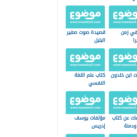
في زمن
قصيدة صوت صفير
را
البلبل
ت ابن خلدون
كتاب علم اللغة
النفسي
تشومسكي
ات عن كتاب
مؤلفات يوسف
ودمنة
إدريس