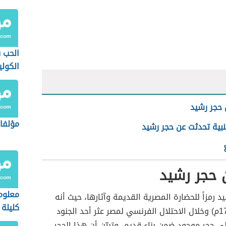
الحب 
الكولي
حجر رشيد
مؤلفا
بية تحدثت عن حجر رشيد
 حجر رشيد
معلوم
د رمزاً للحضارة المصرية القديمة وآثارها، حيث أنه
كليلة 
في عام (1799م) وخلال الاحتلال الفرنسي لمصر عثر أحد الجنود
ى حجر موجود ضمن بناء قديم، وتبيّن أن هذا الحجر