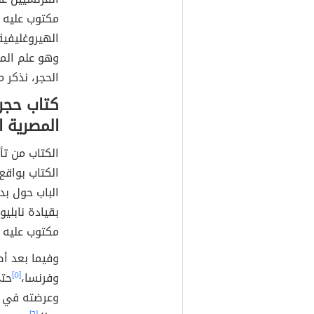
مكتوب عليه ب
الهيروغليفية
وهو علم الم
الحجر، نذكر م
كتاب حجر
المصرية ا
الكتاب من تأ
الكتاب بواقع عدد
الباب حول بد
بقيادة نابلي
مكتوب عليه ب
وفيما بعد أص
وفرنسا،
[٥]
وعرضته في ا