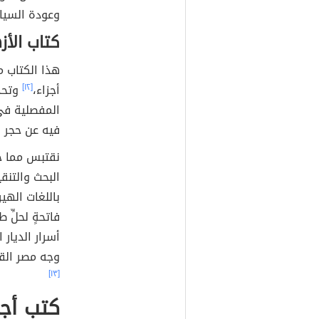
وعودة السيا
كتاب الأز
هذا الكتاب 
أجزاء،
[١٢]
وتحد
المفصلية في 
فيه عن حجر ر
نقتبس مما جا
البحث والتنق
باللغات الهي
فاتحةٍ لحلِّ
أسرار الديار
وجه مصر القن
[١٣]
كتب أجن