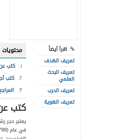
اقرأ أيضاً
محتويات
تعريف الهدف
١
كتب عن 
تعريف البحث
٢
كتب أجن
العلمي
٣
المراجع
تعريف الحرب
تعريف الهوية
كتب عن
يعتبر حجر رشي
الفرنسيين عل