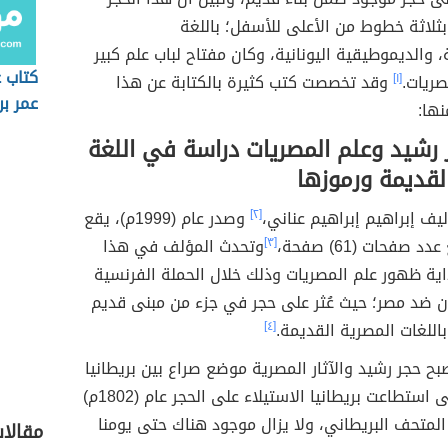
ثلاثة خطوط من الأعلى للأسفل؛ باللغة
، والديموطيقية اليونانية، وكان مفتاح لباب علم كبير
كتاب ع
صريات.
[١]
وقد تخصصت كتب كثيرة بالكتابة عن هذا
عمر ب
نها:
 رشيد وعلم المصريات دراسة في اللغة
لقديمة ورموزها
ليف إبراهيم إبراهيم عناني،
[٢]
وصدر عام (1999م)، يقع
 صفحات (61) صفحة،
[٣]
وتحدث المؤلف في هذا
اية ظهور علم المصريات وذلك خلال الحملة الفرنسية
ون ضد مصر؛ حيث عُثر على حجر في جزء من مبنى قديم
اللغات المصرية القديمة.
[٤]
بح حجر رشيد والآثار المصرية موضع صراع بين بريطانيا
حتى استطاعت بريطانيا الاستيلاء على الحجر عام (1802م)
لمتحف البريطاني، ولا يزال موجود هناك حتى يومنا
مقالا