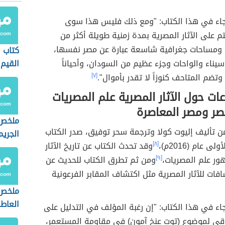
اء في هذا الكتاب: "ومع ذلك فليس هذا سوى
تم على الآثار المصرية بمدة زمنية طويلة أكثر من
 سنة، ومساحات جغرافية شاسعة عبارة عن مصر نفسها،
كتاب ا
يناء والواحات وجزء عظيم من السودان، وأحياناً
القيم
وتضم المتاحف كنوزاً لا تقدر بأموال".
[٧]
ات حول الآثار المصرية علم المصريات
صر ومصر المعاصرة
ملخص 
ن تأليف إليوت كولا وترجمة سحر توفيق، صدر الكتاب
الجريم
 عام (2016م)،
[٨]
وقد تحدث الكتاب عن تاريخ الآثار
ور علم المصريات،
[٩]
ومن ثم تطرق الكتاب للحديث عن
ات للآثار المصرية مثل اكتشاف المقابر الفرعونية
ملخص 
العاط
ء في هذا الكتاب: "إن رغبة المؤلف في التدليل على
ي لموضوع (توت عنخ آمون) في مقاومة المستعمر،