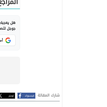
المراجع
هل يعجبك 
جوجل لتصلك
أض
شارك المقالة
فيسبوك
تويتر