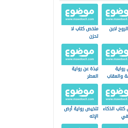
لروح لابن
ملخص كتاب لا
تحزن
رواية
نبذة عن رواية
ة والعقاب
العطر
كتاب الذكاء
تلخيص رواية أرض
في
الإله