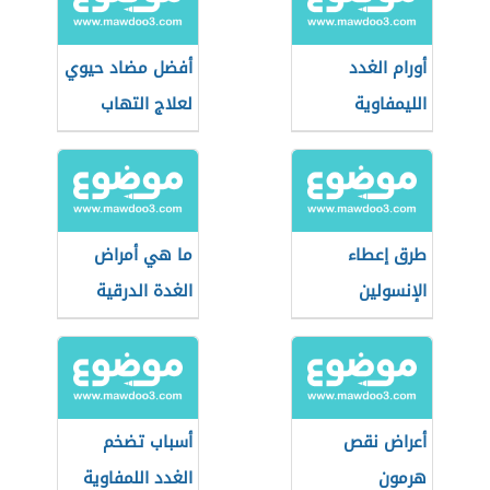
أورام الغدد
أفضل مضاد حيوي
الليمفاوية
لعلاج التهاب
البروستاتا
طرق إعطاء
ما هي أمراض
الإنسولين
الغدة الدرقية
أعراض نقص
أسباب تضخم
هرمون
الغدد اللمفاوية