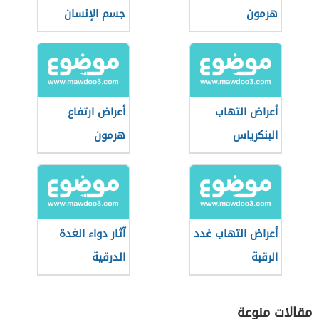
هرمون
جسم الإنسان
البروجسترون
أعراض التهاب
أعراض ارتفاع
البنكرياس
هرمون
الإستروجين
أعراض التهاب غدد
آثار دواء الغدة
الرقبة
الدرقية
مقالات منوعة