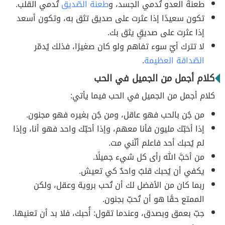
طعنةُ العدو تُدمي الجسد، و
طعنة الصّديق
تُدمي القلب.
تكون سعيدًا إذا عثرت على صديق تثق به، وتكون أسعد
إذا عثرت على صديقٍ يثق بك.
لا تترك أيّ سوء تفاهم ولو كان صغيرًا، فذلك يُدمّر
الصّداقة العظيمة
.
كلام أجمل من الجميل في الحب
كلام أجمل من الجميل في الحب فيما يأتي:
من جُن بالحب فهو عاقل، ومن جُن بغيره فهو مجنون.
إذا أحَبّك مليون فأنا معهم، وإذا أحبّك واحد فهو أنا، وإذا
لم يُحبك أحد فاعلم أنّني مت.
من أحَبَّ الله رأى كل شيء جميلًا.
يكفي أن يُحبك قلبٌ واحدٌ كي تعيش.
ربما كان من الأفضل لك أن تُحب بروية وعقل، ولكن
الممتع حقًا هو أن تُحبّ بجنون.
حِبّ بعمق وبصدق، وعندما تقول: أُحبك، فلا بد أن تعنيها.