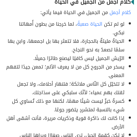
كلام أجمل من الجميل في الحياة
كلام أجمل
من الجميل في الحياة فيما يأتي:
لو لم تكن
الحياة صعبةً
، لما خرجنا من بطون أُمهاتنا
نبكي.
الحياةُ مليئةٌ بالحجارة، فلا تتعثر بها بل اجمعها، وابنِ بها
سلمًا تصعدُ به نحو النجاح.
الرّيش الجميل ليس كافيًا ليصنع طائرًا جميلًا.
يسخر من الجروح كل من لا يعرف الألم؛ تمعن جيدًا لتفهم
المعنى.
لا تتخيّل كل النّاس ملائكة؛ فتنهار أحلامك، ولا تجعل
ثقتك بهم عمياء؛ لأنّك ستبكي على سذاجتك.
كسرةُ خبزٌ ليست شيئًا مهمًا، لكنها مع ذلك تُساوي كل
شيء بالنسبة لمتشردٍ يتضور جوعًا.
إذا كانت لك ذاكرة قوية وذكريات مريرة، فأنت أشقى أهل
الأرض.
لا تكن كقمةِ الجبل، ترى الناس صغارًا ويراها الناس