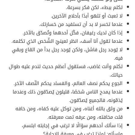
تكلم ببطء، لكن فكر بسرعة.
لا تعبث أو تلهو أبدًا بأحلامِ الآخرين.
عندما تخسر لا بد أن تستفيد من خسارتك.
إذا كان لديك رغيفان، فكُل أحدهما وتُصدّق بالآخر.
عندما تقول أنا آسف، انظر لعينيّ الشّخص الذي تكلمه.
لا يُوجد رجل فاشل، ولكن يُوجد رجل بدأ من القاع وبقي
فيه.
تكلم وأنت غاضب، فستقول أعظم حديث تندم عليه طوال
حياتك.
الجوع يحكم نصف العالم، والفساد يحكم النّصف الآخر.
عندما يمدح الناس شخصًا، قليلون يُصدّقون ذلك وعندما
يُذمّونه، فالجميع يُصدّقون.
من وثق بالله أغناه، ومن توكل عليه كفاه، ومن خافه
قلت مخافته، ومن عرفه تمت معرفته.
إذا سألك أحدهم سؤالًا لا ترغب في إجابته ابتسم،
واسأله: لماذا ترغب في معرفة الإجابة؟