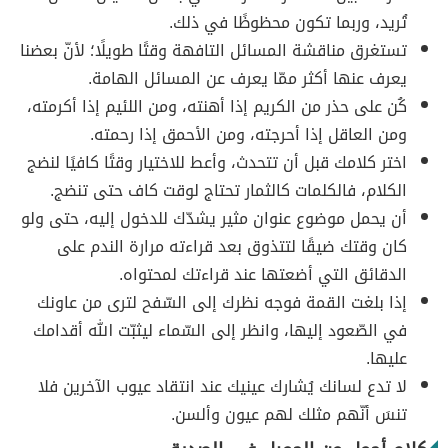
تُريد، وربما تكون محظوظًا في ذلك.
تستغرق مناقشة المسائل التافهة وقتًا طويلًا؛ لأنّ بعضنا
يعرف عنها أكثر ممّا يعرف عن المسائل الهامة.
كُن على حذر من الكريم إذا أهنته، ومن اللئيم إذا أكرمته،
ومن العاقل إذا أحرجته، ومن الأحمق إذا رحمته.
اختر كلامك قبل أن تتحدث، وأعط للاختيار وقتًا كافيًا لنضج
الكلام، فالكلمات كالثمار تحتاج لوقت كاف حتى تنضج.
أن يحمل موضوع عنوان مثير يشدّك للدخول إليه، حتى ولو
كان وقتك ضيقًا لتتذوق بعد قراءته مرارة الندم على
الدقائق التي أضعتها عند قراءتك لمحتواه.
إذا بلغت القمة فوجه نظرك إلى السّفح لترى من عاونك
في الصّعود إليها، وانظر إلى السّماء ليثبّت الله أقدامك
عليها.
لا تدع لسانك يُشارك عينيك عند انتقاد عيوب الآخرين فلا
تنسَ أنّهم مثلك لهم عيون وألسن.