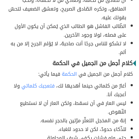
أن تُصادق من تخافه، وتُعادي من لا تخشاه، وتُحب
المنافق، وتكره الصّادق الصريح، وتعشق الضعيف لتحسّ
بقوتك عليه.
الطّالب الفاشل هو الطالب الذي يُمكن أن يكون الأول
على فصله، لولا وجود الآخرين.
لا تشكو للناس جرحًا أنت صاحبهُ، لا يُؤلم الجرح إلا من به
ألم.
كلام أجمل من الجميل في الحكمة
كلام أجمل من الجميل في
الحكمة
فيما يأتي:
أغارُ من كلماتي حينما أهديها لك،
فتعجبك كلماتي
ولا
أعجبك أنا.
ليس العار في أن نسقط، ولكن العار أن لا نستطيع
النّهوض.
إنهُ من المخجل التعثّر مرّتين بالحجرِ نفسه.
للذّكاءِ حدودٌ، لكن لا حدود للغباء.
حتى ولو فشلت يكفي شرف المحاولة.