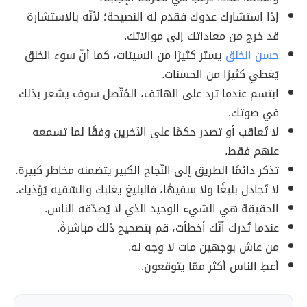
إذا استشارك عدوك فقدم له النصيحة؛ لأنّه بالاستشارة
قد خرج من معاداتك إلى موالاتك.
حسن الخلق
يستر كثيرًا من السيئات، كما أنّ سوء الخلق
يُغطي كثيرًا من الحسنات.
ابتسم عندما ترد على الهاتف، المُتّصل سوف يشعر بذلك
في صوتك.
لا تُعاقب أو تصدر حكمًا على الآخرين وفقًا لما تسمعه
عنهم فقط.
تذكر دائمًا الطريق إلى النّجاح الكبير يتضمنه مخاطر كبيرة.
لا تُجادل بليغًا ولا سفيهًا، فالبليغ يغلبك والسّفيه يُؤذيك.
الحقيقة هي الشيء الوحيد الذي لا يُصدّقه الناس.
عندما تُدرك أنّك أخطأت، قم بتصحيح ذلك مباشرةً.
من عاش بوجهين مات لا وجه له.
أعطِ الناس أكثر ممّا يتوقعون.