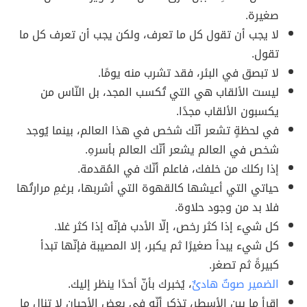
صغيرة.
لا يجب أن تقول كل ما تعرف، ولكن يجب أن تعرف كل ما
تقول.
لا تبصق في البئر، فقد تشرب منه يومًا.
ليست الألقاب هي التي تُكسب المجد، بل النّاس من
يكسبون الألقاب مجدًا.
في لحظةٍ تشعر أنّك شخص في هذا العالم، بينما يُوجد
شخص في العالم يشعر أنّك العالم بأسرهِ.
إذا ركلك من خلفك، فاعلم أنّكَ في المُقدمة.
حياتي التي أعيشها كالقهوة التي أشربها، برغمِ مرارتُها
فلا بد من وجود حلاوة.
كل شيء إذا كثر رخص، إلّا الأدب فإنّه إذا كثر غلا.
كل شيء يبدأ صغيرًا ثم يكبر، إلا المصيبة فإنّها تبدأ
كبيرةً ثم تصغر.
الضمير صوتٌ هادئٌ
، يُخبرك بأنّ أحدًا ينظر إليك.
اقرأ ما بين الأسطر، تذكر أنّه في بعض الأحيان لا تنال ما