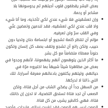
بعض البشر يقطفون قلوب أحبتهم ثم يدوسونها بلا
مشاعر أو رحمة.
وإن تعشقيني فلا شيء عندي لكي تأخذيه، وما أنا شيء
ولا قلب عندي لكي تعشقيه، فقد تندمين وتمضين عنّي
وفي القلب سرّ ولن تعرفيه.
مؤلم أن تنتظر كلمة تشجيع أو ابتسامة حنان وتحيا دون
حبيب، ولكن رائع أن تشجع وتقف بصف كل إنسان وتكون
حنوناً معطاءً متضامناً مع كل بشر.
ما أكثر الذين يتوهمون أنهم يفهموننا، لأنهم وجدوا في
بعض من مظاهرنا شيئاً شبيهاً بما اختبروه مرّة في
حياتهم، وليتهم يكتفون بادعائهم معرفة أسرارنا، تلك
التي ذاتنا لا تدركها.
من السهل جداً أن يضحّي الشاب من أجل فتاة، ولكن
الصعب أن تجد فتاة تستحق التضحية، لا تحزن إن خانتك
فتاة، فهي كالطير يشرب من كل قناة.
الصوت ليس هو الصوت فقد تغيرت نبراته، وتبدلت، وأصبح