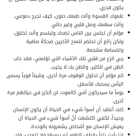
يكون قدري.
علموك القسوة وأنت طبعك حنون، كيف تجرح دموعي،
وأنت سهمك وصل قلبي وغير حالي.
مؤلم أن تجلس بين الناس تضحك وتبتسم وأنت تختنق،
ولكن رائع أن تحتضر لتمنح الآخرين ضحكةً صافية
وابتسامة مشجعة.
ربي انزع من قلبي تلك الأشياء التي تؤلمني، فقد خاب
الظن في الكثير، والظن بك لا يخيب.
كم مؤلم أن تحاول الوقوف مرة أخرى، وشيئاً قوياً يسمى
اليأس يسحبك للأسفل.
يوماً ما سيدركون أنني كالموت، لن أتكرر في حياتهم مرة
أخرى.
كنت أعتقد أن أسوأ شيء في الحياة أن يكون الإنسان
وحيداً، لكنني اكتشفت أنّ أسوأ شيء في الحياة أن
يعيش الإنسان مع أشخاص يشعرونه بالوحدة.
إذا رأيت ذئباً يقطف الزهور ثم يرميها فلا تتعجب، فإن