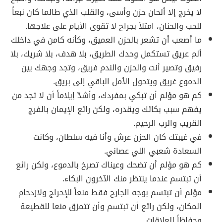
لا يخرج إلا ألحان حزن وأسى، والقلب الذي طالما كان نبعاً
للحب والحنان، امتلأ بجراح لا تقوى الأيام على علاجها.
ما أصعب أن تشعر بالحزن العميق، وكأنه كامن في داخلك
ألم عريق تستكمل وحدك الطريق، بلا هدف، بلا شريك، بلا
رفيق وتصير أنت والحزن والندم فريق، وتجد وجهك بين
الدموع غريق ويتحول الأمل الباقي إلى بريق.
كم هو مؤلم أن تبكي بمفردك، وأشدّ إيلاماً أن لا تجد من
يفهم سبب بكائك ويقدره، ولكن رائع الإيمان بالفرج
القريب والرب الرحيم.
في غيبتك كان الحزن عرش وأنا فيه سلطان، وكانت
السعادة شعبي اللي عصاني.
كم هو مؤلم أن تضحك وعيناك تصرخ بالدموع، ولكن رائع
أن تبتسم عندما ينتظر منك الآخرون البكاء.
مؤلم أن تبتسم بوجه الجارح فقط منعاً للإحراج ولازدحام
المكان، ولكن رائع أن تبتسم وأن تتمزق منعا للقطيعة
وحفاظاً للعلاقات.