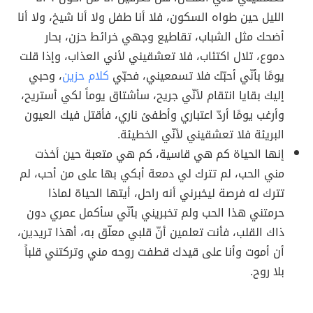
الليل حين طواه السكون، فلا أنا طفل ولا أنا شيخ، ولا أنا
أضحك مثل الشباب، تقاطيع وجهي خرائط حزن، بحار
دموع، تلال اكتئاب، فلا تعشقيني لأني العذاب، وإذا قلت
يومًا بأنّي أحبّك فلا تسمعيني، فحبّي
كلام حزين
، وحبي
إليك بقايا انتقام لأنّي جريح، سأشتاق يوماً لكي أستريح،
وأرغب يومًا أردّ اعتباري وأطفئ ناري، فأقتل فيك العيون
البريئة فلا تعشقيني لأنّي الخطيئة.
إنها الحياة كم هي قاسية، كم هي متعبة حين أخذت
مني الحب، لم تترك لي دمعة أبكي بها على من أحب، لم
تترك له فرصة ليخبرني أنه راحل، أيتها الحياة لماذا
حرمتني هذا الحب ولم تخبريني بأنّي سأكمل عمري دون
ذاك القلب، فأنت تعلمين أنّ قلبي معلّق به، أهذا تريدين،
أن أموت وأنا على قيدك قطفت روحه مني وتركتني قلباً
بلا روح.