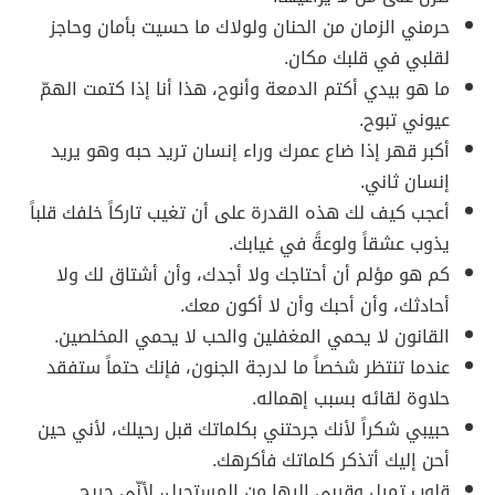
حرمني الزمان من الحنان ولولاك ما حسيت بأمان وحاجز
لقلبي في قلبك مكان.
ما هو بيدي أكتم الدمعة وأنوح، هذا أنا إذا كتمت الهمّ
عيوني تبوح.
أكبر قهر إذا ضاع عمرك وراء إنسان تريد حبه وهو يريد
إنسان ثاني.
أعجب كيف لك هذه القدرة على أن تغيب تاركاً خلفك قلباً
يذوب عشقاً ولوعةً في غيابك.
كم هو مؤلم أن أحتاجك ولا أجدك، وأن أشتاق لك ولا
أحادثك، وأن أحبك وأن لا أكون معك.
القانون لا يحمي المغفلين والحب لا يحمي المخلصين.
عندما تنتظر شخصاً ما لدرجة الجنون، فإنك حتماً ستفقد
حلاوة لقائه بسبب إهماله.
حبيبي شكراً لأنك جرحتني بكلماتك قبل رحيلك، لأني حين
أحن إليك أتذكر كلماتك فأكرهك.
قلوب تميل وقربي إليها من المستحيل، لأنّي جريح