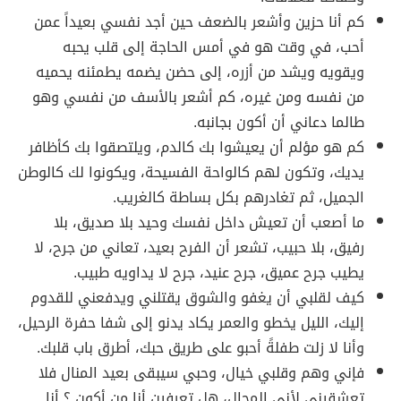
كم أنا حزين وأشعر بالضعف حين أجد نفسي بعيداً عمن
أحب، في وقت هو في أمس الحاجة إلى قلب يحبه
ويقويه ويشد من أزره، إلى حضن يضمه يطمئنه يحميه
من نفسه ومن غيره، كم أشعر بالأسف من نفسي وهو
طالما دعاني أن أكون بجانبه.
كم هو مؤلم أن يعيشوا بك كالدم، ويلتصقوا بك كأظافر
يديك، وتكون لهم كالواحة الفسيحة، ويكونوا لك كالوطن
الجميل، ثم تغادرهم بكل بساطة كالغريب.
ما أصعب أن تعيش داخل نفسك وحيد بلا صديق، بلا
رفيق، بلا حبيب، تشعر أن الفرح بعيد، تعاني من جرح، لا
يطيب جرح عميق، جرح عنيد، جرح لا يداويه طبيب.
كيف لقلبي أن يغفو والشوق يقتلني ويدفعني للقدوم
إليك، الليل يخطو والعمر يكاد يدنو إلى شفا حفرة الرحيل،
وأنا لا زلت طفلةً أحبو على طريق حبك، أطرق باب قلبك.
فإني وهم وقلبي خيال، وحبي سيبقى بعيد المنال فلا
تعشقيني لأني المحال، هل تعرفين أنا من أكون ؟ أنا