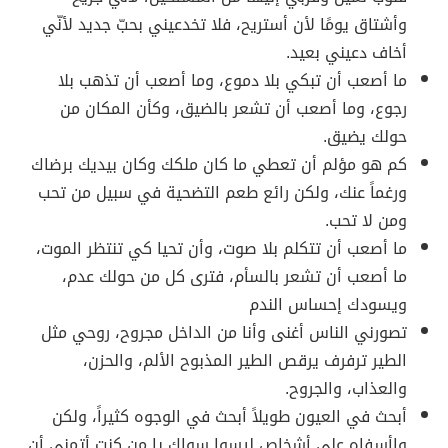
وأشتاق يومًا لأن أستريح، فلا تخدعيني بحبّ جديد لأنّي
أخاف دعيني بعيد.
ما أصعب أن تبكي بلا دموع، وما أصعب أن تذهب بلا
رجوع، وما أصعب أن تشعر بالضيق، وكأن المكان من
حولك يضيق.
كم هو مؤلم أن تعطي ما كان ملكك وكان بيديك برضاك
ورغماً عنك، ولكن رائع طعم التضحية في سبيل من تحب
ومن لا تحب.
ما أصعب أن تتكلم بلا صوت، وأن تحيا كي تنتظر الموت،
ما أصعب أن تشعر بالسأم، فترى كل من حولك عدم،
ويسودك إحساس الندم
تصورني الناس أغنى وأنا من الداخل مجروح، روحي مثل
الطير ترفرف يرقص الطير المذبوح الألم، والحزن،
والعذاب، والجروح.
أبحث في العيون طويلاً أبحث في الوجوه كثيراً، ولكن
واأسفاه على أشخاص ليسوا سواك يا من كنت أتمنى أن