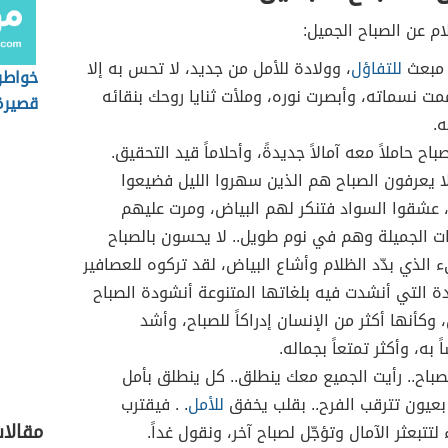
ام عن الصباح الجميل:
 مبعث
للتفاؤل
، وولادة للأمل من جديد، لا تحس به إلا
خواطر 
مت نسماته، وأبصرت نوره، وملأت ثنايا روحك بنقائه
قصيرة
.
باح حاملاً معه آمالاً جديدةً، وأحلاماً قيد التحقيق.
لا يعرفون الصباح هم الذين سهروا الليل فضيعوا
، عشقوا السواد فتنكر لهم البياض، ومرت عليهم
ات الجميلة وهم في نوم طويل.. لا يحسون بالصباح
 الذي بدّد الظلام وأشاع البياض، لقد تركوه للعصافير
ة التي أنشدت فيه بلغاتها المتنوعة أنشودة الصباح
 وكأنها أكثر من الإنسان إدراكاً للصباح، وأشد
 به، وأكثر تمتعاً بجماله.
لصباح.. رأيت الجميع معك ينطلق.. كل ينطلق بأمل
 بعيون تترقب الفرح.. بقلب يخفق
للأمل
. . فيقترب
مقالا
لتتبعثر الآمال وتؤجّل لصباح آخر، ونقول غداً.