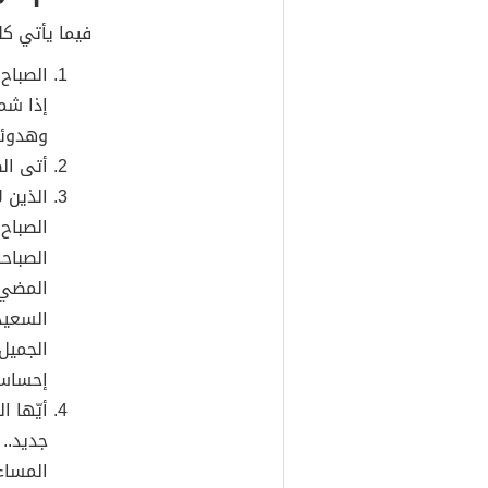
فيما يأتي كل
الصباح
إذا شم
وهدوئه
أتى الص
الذين 
الصباح
الصباح
المضيء
السعيد
الجميل،
إحساساً
أيّها ا
جديد..
المساء 