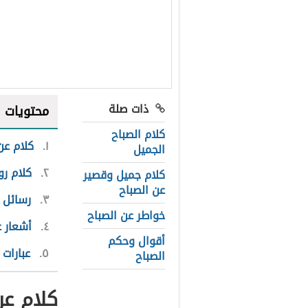
ذات صلة
محتويات
كلام الصباح
١
كلام عن
الجميل
٢
كلام ر
كلام جميل وقصير
عن الصباح
٣
رسائل 
خواطر عن الصباح
٤
أشعار ع
أقوال وحكم
٥
عبارات 
الصباح
كلام عن