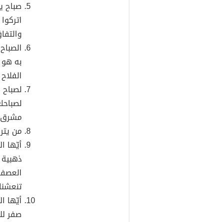
صباح ي
اتركوا 
والتفاؤ
الصباح
به هو أ
الفلاح 
لصباح 
لصباحك
مشرق، 
من يترق
أيّها ا
ذهبية 
العصفو
تنعشنا
أيّها ا
صفر لل