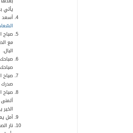
بعدها ح
يأتي ب
أسعد ا
السّعاد
صباح ا
مع الطي
البال.
صباحك 
صباحك 
صباح ا
صدرك و
صباح ال
أتمنى ر
الخير يا
أمل يم
نار ال