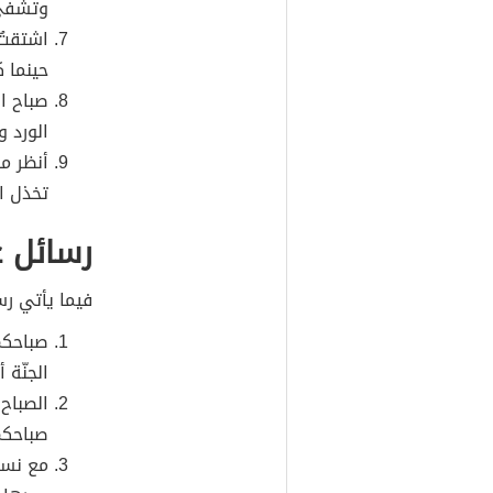
وتشفي 
اشتقتُ
حينما ك
صباح ا
الورد و
أنظر م
تخذل ال
رسائل ع
فيما يأتي رس
صباحكم
الجنّة أ
الصباح
صباحكم
مع نسما