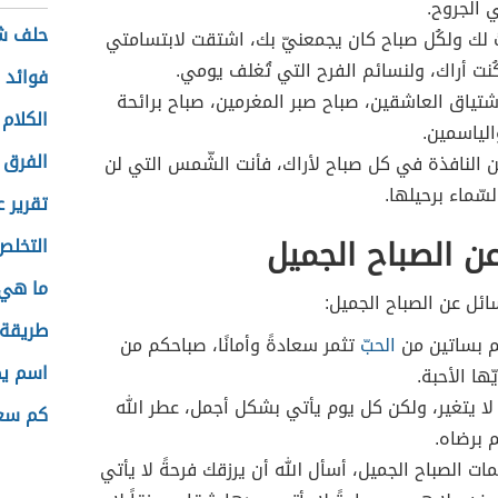
الجروح.
حلف ش
 لك ولكُل صباح كان يجمعنيّ بك، اشتقت لابتسامتي
ُنت أراك، ولنسائم الفرح التي تُغلف يومي.
فوائد 
شتياق العاشقين، صباح صبر المغرمين، صباح برائحة
الكلام
الياسمين.
الفرق 
ن النافذة في كل صباح لأراك، فأنت الشّمس التي لن
سّماء برحيلها.
تقرير ع
ن الصباح الجميل
التخل
ما هي 
ائل عن الصباح الجميل:
طريقة 
 بساتين من
الحبّ
تثمر سعادةً وأمانًا، صباحكم من
اسم يط
يّها الأحبة.
 لا يتغير، ولكن كل يوم يأتي بشكل أجمل، عطر الله
كم سعر
 برضاه.
ت الصباح الجميل، أسأل الله أن يرزقك فرحةً لا يأتي