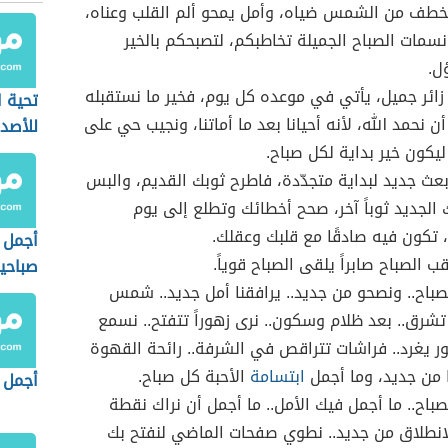
خطف من الشمس ضياه، وأمل يمحو ألم القلب وعناه،
نسمات الصباح الجميلة تخاطبكم، لتصبحكم بالخير
ل.
 زائر جميل، يأتي في موعده كل يوم، فخير ما نستقبله
تحية ا
ن نحمد الله، لأنه أحيانا بعد ما أماتنا، ونجيب حي على
للأصدق
ليكون خير بداية لكل صباح.
بعث جديد لبداية متجدّدة، فاطرح ثوبك القديم، والبس
 الجديد ثوباً آخر، صحح أخطائك وتطلع إلى يوم
تكون فيه صادقًا مع قلبك وعقلك.
أجمل 
ب الصباح صابراً يلقى الصباح قوياً.
صباحي
لصباح.. ونصحو من جديد.. يرافقنا أمل جديد.. شمس
تشرق.. بعد ظلام وسكون.. نرى زهوراً تتفتح.. نسمع
ر يغرد.. فراشات تتراقص في الشرفة.. رائحة القهوة
 من جديد، وما أجمل
ابتسامة
الأحبة كل صباح.
أجمل 
لصباح.. ما أجمل فيك الأمل.. ما أجمل أن نراك نقطة
انطلاق من جديد.. نطوي صفحات الماضي لنفتح بك