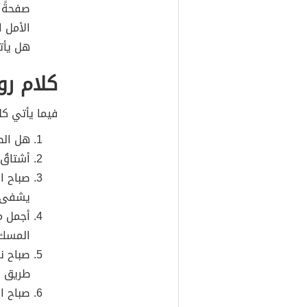
صفحةً 
الأمل 
هل يأت
كلام ر
فيما يأتي كل
هل الصب
أشتاقُ 
صباح ا
يشفى ب
أجمل م
المسك.
صباح ن
طريق ا
صباح ا