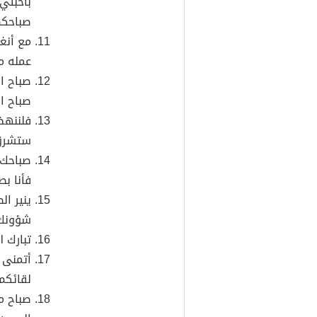
بأحبتي
صباحكم
مع أنغا
عمله مأ
صباح ا
صباح ال
فلننهض
ستشرق 
صباحك أ
فأنا ب
ينير ال
شؤونك 
تبارك ا
أتمنى 
لقائكم
صباح م