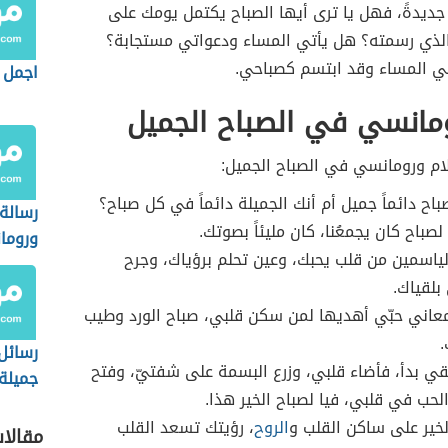
جديدةً، فهل يا ترى أيها الصباح يكتمل يومك على
الذي رسمته؟ هل يأتي المساء ودعواتي مستجابة؟
ي المساء وقد ابتسم كصباحي.
اجمل ك
ومانسي في الصباح الجميل
ام ورومانسي في الصباح الجميل:
اح دائماً جميل أم أنك الجميلة دائماً في كل صباح؟
رسالة
لصباح كان يجمعُنا، كان مليئاً بصوتك.
وروما
لياسمين من قلب يحبك، وعين تحلم برؤياك، وجرح
الصباح
لقياك.
المسا
عاني حبّي أهديها لمن سكن قلبي، صباح الورد وطيب
رسائل
قي بدأ، فأضاء قلبي، وزرع البسمة على شفتيّ، وفتح
جميلة
لحب في قلبي، فيا لصباح الخير هذا.
لخير على ساكن القلب و
الروح
، رؤيتك تسعد القلب
مقالا