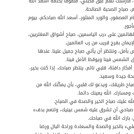
، فأرسلت لهم عبق محبتي، ملفوفاً بكلمة أسعد الله
، صباح الصحبة الصالحة.
م العصفور، والورد المنثور، أسعد الله صباحكم، بيوم
جور.
لهائمين على درب الياسمين، صباح أشواق المغتربين،
إيمان بفرج قريب من رب العالمين.
 بأمل، وننتظر أن يأتي صباح جميل علينا. عندها
الشمس فينا ويوقظ الأمل فينا.
فكار دافئة، قلبي نائم، ينتظر صباحك. إذا كنت بخير،
صحة جيدة وسعيد.
صباح طريقك، ويدعو لك قلبي، بأن يمكّنك الله من
ومسارك. الله يعينك دائما.
لله عليك صباح الخير والصحة في الصباح.
صباحي أن تشرق عليه شمس عينيك، وتنعم بدفء
، بارك الله في صباحك.
ليء بالخير والصحة والسعادة وراحة البال ورضا