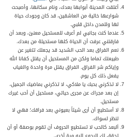
أغلقت المدينة أبوابها بعدك، ونام سكانها، وأصبحت
شوارعها خالية من العاشقين، قد كان وجودك حياة
لها وللمدن داخل قلبي.
عندما كنت بجانبي لم أعرف للمستحيل معنىً، وبعد أن
فارقتني عرفت أن الحياة كلها مستحيلة من بعدك.
نعم الفراق بعد الحب الشديد قد يجعلك تتغير عن
طبيعتك تماما ولكن من المستحيل أن يقتل كفانا الله
وإياكم شر الفراق. الفراق يقتل مرة واحدة والغياب
يفعل ذلك كل يوم.
لا تذكرني بحبك يا ملاكي، لا تذكرني بماضيك الجميل،
إن بعد مجراك عن مجرى حياتي، مستحيل أن أحب غيرك
مستحيل.
لا أستطيع أن أرى شيئاً بعيوني بعد فراقك؛ فهي لا
تنظر لسواك.
اَلبعد كالحب لا تستطيع الحروف أن تقوم بوصفهُ أو أن
تحقق لك الرجوع إليهِ مرة أخرى.