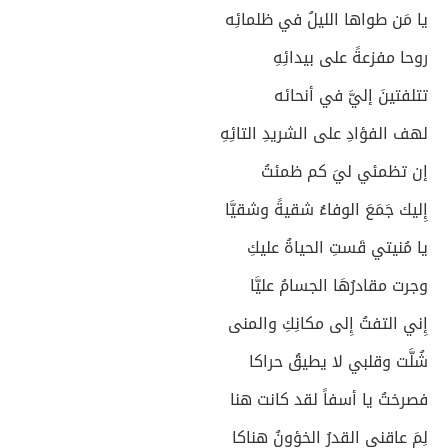
يا مَن طواها الليلُ في ظلمائِه
روحا مفزعةً على بيدائِهِ
تتلفتينَ إليَّ في أنحائه
لهف الفؤادِ على الشريدِ التائِهِ
إن تظمئي ليَ كم ظمئتُ
إِليك جَمَعَ الوفاءُ شقيةً وشقيَّا
يا مُنيتي قَستِ الحياةُ عليكِ
وجرت مقادرُهَا الجسامُ عليَّا
إِني التفتُ إِلى مكانِكِ والمنى
شُلَّت وقلبي لا يطيقُ حراكا
فصرختُ يا أسفاً لقد كانت هنا
لِمَ عاقني القدرُ الخؤونُ هناكا