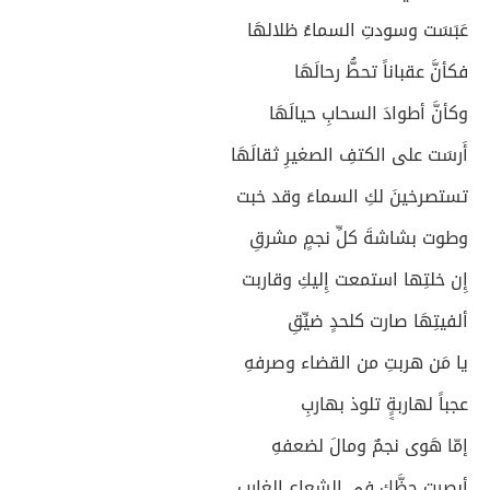
عَبَسَت وسودتِ السماءُ ظلالهَا
فكأنَّ عقباناً تحطُّ رحالَهَا
وكأنَّ أطوادَ السحابِ حيالَهَا
أَرسَت على الكتفِ الصغيرِ ثقالَهَا
تستصرخينَ لكِ السماءَ وقد خبت
وطوت بشاشةَ كلِّ نجمٍ مشرقِ
إِن خلتِها استمعت إِليكِ وقاربت
ألفيتِهَا صارت كلحدٍ ضيِّقِ
يا مَن هربتِ من القضاء وصرفهِ
عجباً لهاربةٍٍ تلوذ بهاربِ
إمّا هَوى نجمٌ ومالَ لضعفهِ
أبصرتِ حظَّكِ في الشعاعِ الغاربِ