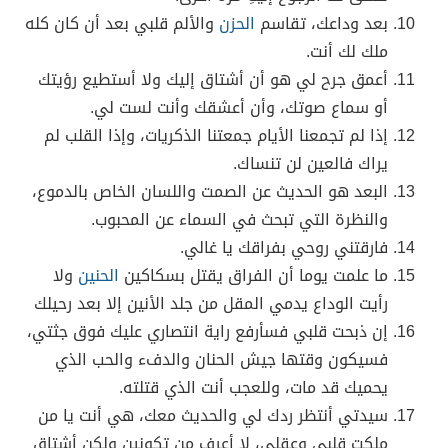
بعد وداعك، تقاسم
الحزن
والألم قلبي بعد أن كان كله
ملك لك أنت.
أعمق جرح لي هو أن أشتاق إليك ولا أستطيع رؤيتك
أو سماع صوتك، وأن أعشقك وأنت لست لي.
إذا لم تجمعنا الأيام جمعتنا الذكريات، وإذا القلب لم
يراك فالعين لن تنساك.
البعد هو الحديث عن الصمت واللسان الخاص بالدموع،
والنظرة التي تبحث في السماء عن المحبوب.
فارقتني روحي بفراقك يا غالي.
ما علمت يوما أن الفراق يقتل بسكاكين
الحنين
ولا
رأيت الوداع يدمي المقل من جلد الأنين إلا بعد رحيلك
إن ذبحت قلبي فسأرفع راية انتصاري عليك فوق جثتي،
فسيكون وقتها جيش الحنان والدفء والحب الذي
يحميك قد مات، وللعجب أنت الذي قتلته.
سيدتي أنتظر ردك لي والحديث معك، هي أنت يا من
ملكت قلبي وعقلي، لا أعرف من تكونين ولكن أشتاق