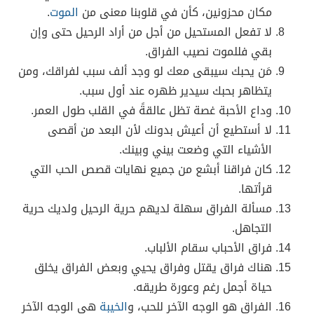
مكان محزونين، كأن في قلوبنا معنى من
الموت
.
لا تفعل المستحيل من أجل من أراد الرحيل حتى وإن
بقي فللموت نصيب الفراق.
مَن يحبك سيبقى معك لو وجد ألف سبب لفراقك، ومن
يتظاهر بحبك سيدير ظهره عند أول سبب.
وداع الأحبة غصة تظل عالقةً في القلب طول العمر.
لا أستطيع أن أعيش بدونك لأن البعد من أقصى
الأشياء التي وضعت بيني وبينك.
كان فراقنا أبشع من جميع نهايات قصص الحب التي
قرأتها.
مسألة الفراق سهلة لديهم حرية الرحيل ولديك حرية
التجاهل.
فراق الأحباب سقام الألباب.
هناك فراق يقتل وفراق يحيي وبعض الفراق يخلق
حياة أجمل رغم وعورة طريقه.
الفراق هو الوجه الآخر للحب، و
الخيبة
هي الوجه الآخر