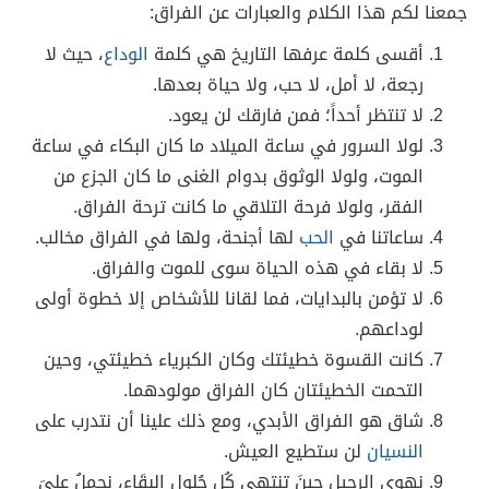
جمعنا لكم هذا الكلام والعبارات عن الفراق:
أقسى كلمة عرفها التاريخ هي كلمة
الوداع
، حيث لا
رجعة، لا أمل، لا حب، ولا حياة بعدها.
لا تنتظر أحداً؛ فمن فارقك لن يعود.
لولا السرور في ساعة الميلاد ما كان البكاء في ساعة
الموت، ولولا الوثوق بدوام الغنى ما كان الجزع من
الفقر، ولولا فرحة التلاقي ما كانت ترحة الفراق.
ساعاتنا في
الحب
لها أجنحة، ولها في الفراق مخالب.
لا بقاء في هذه الحياة سوى للموت والفراق.
لا تؤمن بالبدايات، فما لقانا للأشخاص إلا خطوة أولى
لوداعهم.
كانت القسوة خطيئتك وكان الكبرياء خطيئتي، وحين
التحمت الخطيئتان كان الفراق مولودهما.
شاق هو الفراق الأبدي، ومع ذلك علينا أن نتدرب على
النسيان
لن ستطيع العيش.
نهوى الرحِيل حِينَ تنتهي كُل حُلولِ البقَاء، نحملُ علىَ