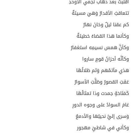
أقلبتُ بعد ذهاب نجمي الأوحدِ
تتعاقبُ الأقدارُ وَهيَ مسيئةٌ
كم عقنا ليلٌ وخانَ نهارُ
وكأنما هذا القضاءُ خطيئةٌ
وكأنَّ همسَ نسيمِه استغفارُ
وكأنَّه أحزانُ قومٍ ساروا
هذي مآتمُهم وَثم ظلالُهَا
عَفَتِ القصورُ وظلَّتِ الأسوارُ
كَمَنَاحَةٍ جمدت وذا تمثالُهَا
غامَ السوادُ على وجوه الدورِ
وَسرى إليَّ نحيبُها والأدمعُ
وكأني في شاطئٍ مهجور