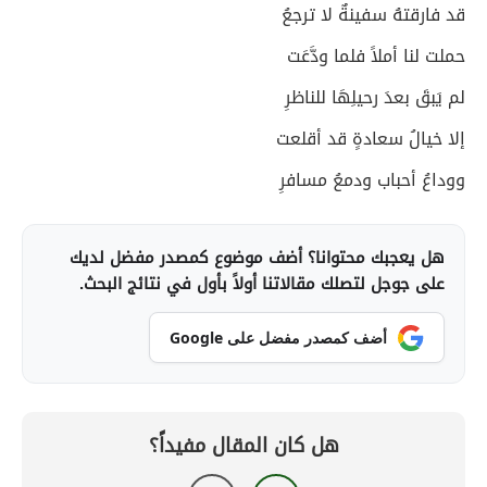
قد فارقتهُ سفينةٌ لا ترجعُ
حملت لنا أملاً فلما ودَّعَت
لم يَبقَ بعدَ رحيلِهَا للناظرِ
إلا خيالُ سعادةٍ قد أقلعت
ووداعُ أحباب ودمعُ مسافرِ
هل يعجبك محتوانا؟ أضف موضوع كمصدر مفضل لديك
على جوجل لتصلك مقالاتنا أولاً بأول في نتائج البحث.
أضف كمصدر مفضل على Google
هل كان المقال مفيداً؟