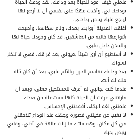
علمني كيف أعود للحياة بعد وداعك، لقد ودعتُ الحياة
بوداعك لي، وأخذت عهدًا على نفسي أن لا أرجع لها
ليرجع قلبك ينبض بداخلي.
أغلقت المدينة أبوابها بعدك، ونام سكانها، وأصبحت
شوارعها خالية من العاشقين، قد كان وجودك حياة لها
وللمدن داخل قلبي.
لا أستطيع أن أرى شيئاً بعيوني بعد فراقك، فهي لا تنظر
لسواك.
بعد وداعك تقاسم الحزن والألم قلبي، بعد أن كان كله
ملك لك أنت.
عندما كنت بجانبي لم أعرف للمستحيل معنى، وبعد أن
فارقتني عرفت أن الحياة كلها مستحيلة من بعدك.
علمتني لغة البكاء، أفقدتني الإحساس.
لا تغيب عن مخيلتي فصورة وجهك عند الوداع تلاحقني
في كل مكان، وهمساتك ما زالت عالقة في أذني، وقلبي
ينبض بحبك.