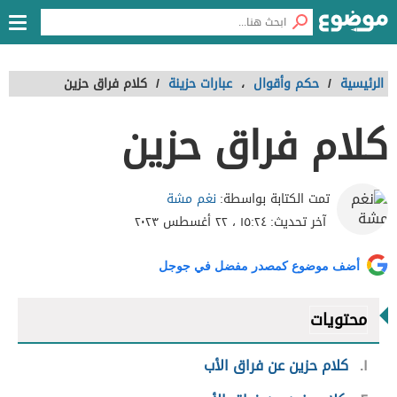
الرئيسية
/
حكم وأقوال
،
عبارات حزينة
/
كلام فراق حزين
كلام فراق حزين
نغم مشة
تمت الكتابة بواسطة:
آخر تحديث:
١٥:٢٤ ، ٢٢ أغسطس ٢٠٢٣
أضف موضوع كمصدر مفضل في جوجل
محتويات
١
كلام حزين عن فراق الأب