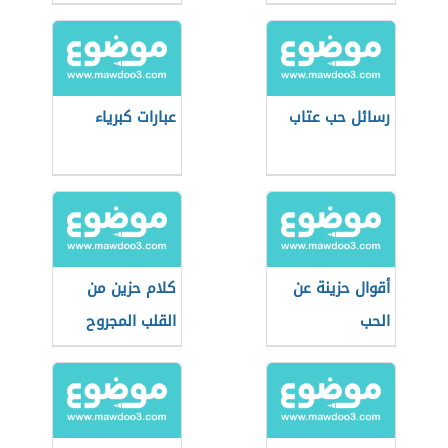
رسائل حب عتاب
عبارات كبرياء
أقوال حزينة عن
كلام حزين من
الحب
القلب المجروح