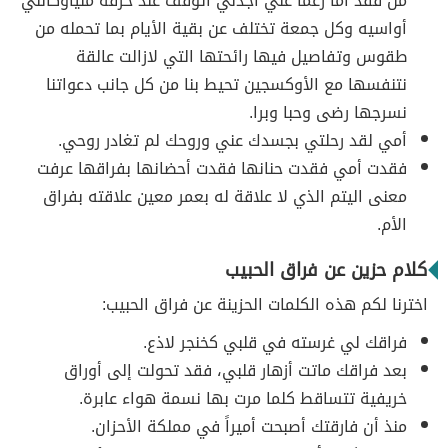
من فقد أما رغما عني أجدني أتوقف عند حرفه ملياوكأنني
أواسيه وكل جمعة تختلف عن بقية الأيام بما تحمله من
طقوس وتفاصيل فيها رائحتها التي لازالت عالقة
نتنفسها مع الأوكسجين تحيط بنا من كل جانب دعواتنا
نسرجها رضى وحبا وبرا.
أمي لقد رحلتي بجسدك عني وروحك لم تغادر روحي.
فقدت أمي فقدت حنانها فقدت أحضانها بفراقها عرفت
معنى اليتم الذي لا علاقة له بعمر معين علاقته بفراق
الأم.
كلام حزين عن فراق الحبيب
اخترنا لكم هذه الكلمات الحزينة عن فراق الحبيب:
فراقك لي غرسته في قلبي كخنجر لاذع.
بعد فراقك ماتت أزهار قلبي، فقد تحولت إلى أوراق
خريفية تتساقط كلما مرت بها نسمة هواء عابرة.
منذ أن فارقتك أصبحت أميراً في مملكة الأحزان.