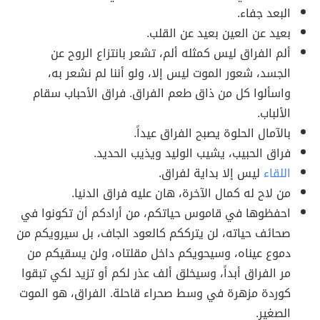
البعد جفاء.
بعيد عن العين بعيد عن القلب.
ألم الفراق ليس كمثله ألم، تشعر بانتزاع الروح عن
الجسد، شعور الموت ليس إلا، ولو أننا لم نشعر به،
واسألوا كل من ذاق طعم الفراق. فراق الأحباب سقام
الألباب.
بالآمال الحلوة يصبح الفراق عيداً.
فراق الحبيب، يشيب الوليد ويذيب الحديد.
اللقاء
ليس إلا بداية لفراق.
من لاح له كمال الآخرة، هان عليه فراق الدنيا.
احفظوها في قاموس حياتكم، من أرادكم أن تكونوا في
صحائف حياته، لن يترككم كالعود الجاف، بل سيرويكم من
دموع عيناه، وسيحويكم داخل مقلتاه، ولن يسقيكم من
مر الفراق أبداً، وسيخلق ألف عذر لكم أو تزيد لكي تبقوا
كوردة مزهرة في وسط صحراء قاحلة. الفراق، هو الموت
الصغير.