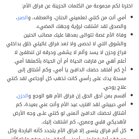
اخترنا لكم مجموعة من الكلمات الحزينة عن فراق الأم:
أمي أنتِ من كنتي تعلميني الحنان، والعطف، و
الصبر
،
والصدق لقد اشتقت لرؤية وجهك المضيء.
وفاة الأم غصة تتوالى بعدها عليك مصائب الحنين
والشوق التي لا تحصى ولا تعد فراق غاليتي خلق بداخلي
فراغ وحزن لا يسد وألم لا يشفى وحرقه لن تنطفئ لا
أعلم أهي من فارقت الحياة أم أن الحياة بأكملها أمي.
أخ كم أفتقد حضنك الدافئ يا أمي، وكم أشتاق إلى
مسحة يدك على رأسي كانت تذهب كل أوجاعي لقد كنتي
علاج روحي.
أقسم بمن أحق الحق إن فراق الأم هو الوجع و
الحزن
.
أمي حبيبتي لقد اقترب عيد الأم وأنتِ عني بعيدة، كم
أشتاق لحضنك الدافئ أتمنى لو كنتي علـى وجه الأرض
لأهديكي قلبي وعمري، كم اشتقت إليك.
كل ألم فراق ينسى إلا فراق الأم يتجدد كأنه البارحة وكل