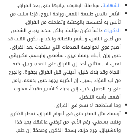
الشهامة
، مواصلة الوقوف بجانبها حتى بعد الفراق.
الأنس بالدين طبيعة النفس وراحة الروح، فإذا سلبت من
تأنس به أحسست بالوحشة وتململت من الفراق.
الذكريات
دائماً تكون مؤلمة، ولكن عندما ينجرح الشخص
من أغلى الناس، ويشعر بالخيانة والخداع، يكون القلب قد
أصبح قوي لمواجهة الصدمات التي ستحدث بعد الفراق،
حتى ﻭﺇﻥ ﺭﺃﻳﺘﻚ ﺑﺮﻓﻘﺔ ﻏﻴﺮﻱ، ﺳﺄﻣﻀﻲ ﻭﺍﺑﺘﺴﻢ، فكبريائي
ﻟﻌﻴﻦ، لا يستثني ﺃﺣﺪ. إن الفراق على المحب وبيل، كيف
النجاة وقد بلاك خليل، آذيتني قبل الفراق بجفوة، والجرح
من لب الفؤاد يسيل، إن الكريم يجود حتى بدمعه، يامن
على رد الجميل بخيل، إني بحبك كالأسير مقيداً، مغلوب
أضعف بأسه التنكيل.
وما استطعت لا تسع في الفراق.
أرسمك مثل المطر حتى في أعوام الفراق، تمطر الذكرى
وتنبت بسمتي، رغم الألم، من تركتي عاشقك يحيا كذا
والاشتياق، جرح حزنه، بسمة الذكرى وضحكة إن حلم.