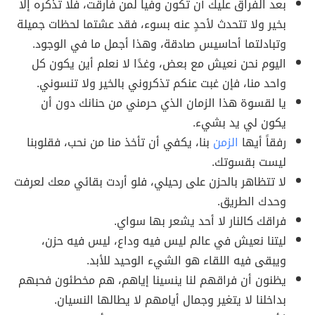
بعد الفراق عليك أن تكون وفياً لمن فارقت، فلا تذكره إلا
بخير ولا تتحدث لأحدٍ عنه بسوء، فقد عشتما لحظات جميلة
وتبادلتما أحاسيس صادقة، وهذا أجمل ما في الوجود.
اليوم نحن نعيش مع بعض، وغدًا لا نعلم أين يكون كل
واحد منا، فإن غبت عنكم تذكروني بالخير ولا تنسوني.
يا لقسوة هذا الزمان الذي حرمني من حنانك دون أن
يكون لي يد بشيء.
رفقاً أيها
الزمن
بنا، يكفي أن تأخذ منا من نحب، فقلوبنا
ليست بقسوتك.
لا تتظاهر بالحزن على رحيلي، فلو أردت بقائي معك لعرفت
وحدك الطريق.
فراقك كالنار لا أحد يشعر بها سواي.
ليتنا نعيش في عالم ليس فيه وداع، ليس فيه حزن،
ويبقى فيه اللقاء هو الشيء الوحيد للأبد.
يظنون أن فراقهم لنا ينسينا إياهم، هم مخطئون فحبهم
بداخلنا لا يتغير وجمال أيامهم لا يطالها النسيان.