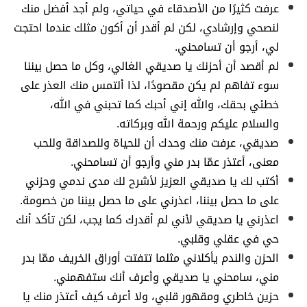
عرفت كثيرًا من الأصدقاء في حياتي، ولم أجد أفضل منك
لنصحي وإرشادي، لكن لم أقدر أن أكون مثلك عندما احتجت
لي، أرجو أن تسامحني.
لم أقصد أن أحزنك يا صديقي الغالي، وكل ما حصل بيننا
سوء تفاهم لم يكن مقصودًا، لذا ألتمس منك العذر على
خطئي بحقك، والله إني أحبك كما تحبني في الله،
والسلام عليكم ورحمة الله وبركاته.
صديقي، عرفت منك وحدك أن للحياة وللصداقة وللحب
معنى، أعتذر عمّا بدر مني وأرجو أن تسامحني.
أكتب لك يا صديقي العزيز لأشرح لك مدى ندمي وحزني
على ما حصل بيننا، اعذرني على ما حصل بيننا من خصومة.
اعذرني يا صديقي لأني لم أقدرك كما يجب، لكن تأكد أنك
حي في عقلي وقلبي.
الحزن والندم يأكلاني مثلما تتفتت أوراق الخريف ممّا بدر
مني، سامحني يا صديقي وأعرف أنك ستفهمني.
حزين خاطري ومقهور قلبي، ولا أعرف كيف أعتذر منك يا