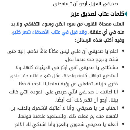
صديقي العزيز، أرجو أن تسامحني.
كلمات عتاب لصديق عزيز
العتب ممحاة القلوب من سوء الظن وسوء التفاهم، ولا بد
منه في أي علاقة،
وقد قيل في عتاب الأصدقاء شعر كثير
،
وفيه أكتب هذه الرسائل:
اعلم يا صديقي أن قلبي ليس مكانًا عامًّا تذهب إليه متى
شئت وترجع منه عندما تمل.
مشكلتي يا صديقي أنني أركز في الحيثيات كلها، ولا
أستطيع تجاهل كلمة واحدة، وكل شيء قلته حفر عندي
ذكرى حزينة، تمنعني من رؤية تفاصلينا الجميلة معًا.
أنا أعاتبك يا صديقي لأنّي حريص على المودة التي كانت
بيننا، أرجو أن تقدر ذلك أنت أيضًا.
العتاب فن يا صديقي، وأنا لا أعاتبك لأشعرك بالذنب، بل
لأفهم منك لِمَ فعلت ذلك، ولتستعيد علاقتنا قوتها.
أتعلم يا صديقي شعوري بالعجز وأنا اشتكي لك الألم