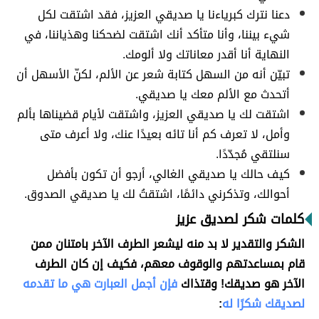
دعنا نترك كبرياءنا يا صديقي العزيز، فقد اشتقت لكل
شيء بيننا، وأنا متأكد أنك اشتقت لضحكنا وهذياننا، في
النهاية أنا أقدر معاناتك ولا ألومك.
تبيّن أنه من السهل كتابة شعر عن الألم، لكنّ الأسهل أن
أتحدث مع الألم معك يا صديقي.
اشتقت لك يا صديقي العزيز، واشتقت لأيام قضيناها بألم
وأمل، لا تعرف كم أنا تائه بعيدًا عنك، ولا أعرف متى
سنلتقي مُجدّدًا.
كيف حالك يا صديقي الغالي، أرجو أن تكون بأفضل
أحوالك، وتذكرني دائمًا، اشتقتُ لك يا صديقي الصدوق.
كلمات شكر لصديق عزيز
الشكر والتقدير لا بد منه ليشعر الطرف الآخر بامتنان ممن
قام بمساعدتهم والوقوف معهم، فكيف إن كان الطرف
الآخر هو صديقك! وقتذاك
فإن أجمل العبارت هي ما تقدمه
لصديقك شكرًا له
: