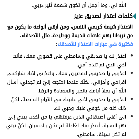
الله لي، وما أجمل أن تكون شمعة تُنير دربي.
كلمات اعتذار لصديق عزيز
الاعتذار شيمة كريمي النفس، ومن أرقى أنواعه ما يكون مع
من تربطنا بهم علاقات قديمة ووطيدة، مثل الأصدقاء،
فكثيرة هي عبارات الاعتذار للأصدقاء
:
أعتذر لك يا صديقي وسامحني على قصوري معك، فأنت
أخي الذي لم تلده أمي.
اعذرني يا صديقي لتقصيري معك، واعذرني لأنك شاركتني
أفراحي وأحزاني، لكنّك عندما احتجت إليّ لم تجدني، أسأل
الله أن يملأ أيامك بالخير والسعادة والرضا.
اعذرني يا صديقي لأني عاتبتك في الأيام الماضية، لكنّ
ذلك كله من خوفي عليك وحبي لك.
الى أغلى أصدقائي الذين عرفتهم، يا من أخذت بيدي إلى
نهر المحبة، أعتذر منك لغلطة لم تكن بالحسبان، لكنّ نيتي
لم تكن سيئة، سامحني.