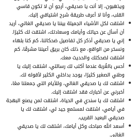
ويذهبون، إلا أنت يا صديقي، أرجو أن لا تكون قاسي
القلب، وأنا لا أعرف طريقة شرح اشتياقي إليك.
اشتقت لكل الأشياء الجميلة بيننا يا صديقي الغالي، أريد
أن أسأل عن حياتك وأيامك وسعادتك، اشتقت لك كثيرًا.
إني يا صديقي أذكر كل تفاصيل ضحكاتنا، كم كنا بلهاء
ونسخر من الواقع، مع ذلك كان بريق أعيننا مشرقًا، كم
اشتقت لضحكتك والحديث معك.
أحس بالغُربة عندما أكتب لك رسالتي، اشتقت إليك يا
وطني الصغير كثيرًا، يوجد بداخلي الكثير لأقوله لك.
اشتقت لك يا صديقي الغالي، وللأيام التي جمعتنا معًا،
أخبرني عن أخبارك فقد اشتقت إليك.
اشتقت لك يا سندي في الحياة، اشتقت لمن يصنع البهجة
في أيامي، اشتقت لمستمع جيد لي، اشتقت لك يا
صديقي البعيد القريب.
أسعد الله صباحك وكل أيامك، اشتقت لك يا صديقي
الغالي.