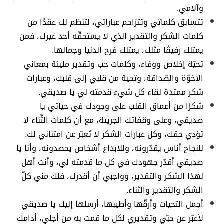
وآلامي.
تتسابق كلماتي وتتزاحم عباراتي، لتنظم لك عقدًا من
كلمات الشكر والتقدير الذي لا يستحقّه أحد غيرك، فمن
يمتلك رفيقًا مثلك، يمتلك فرح الدنيا وجمالها.
تحيّة إخلاص ووفاء، وكلمات حب وتقدير مليئة بمعاني
الأخوّة والصّداقة، وتحية من قلبي إلى قلبك، وعبارات
شكر ممتدة لقاء كل شيء قدمته لي يا صديقي.
شكرًا من أعماق القلب على وجودك في حياتي يا
صديقي، وعلى وقفاتك الجريئة، مع أن كلمات الثّناء لا
تؤدي حقك، وكل عبارات الشكر لا تُعبّر عن امتناني لك.
للنجاح أناس يقدّرونه، وللإبداع أشخاص يحصدونه، وأنا يا
صديقي أقدّر جهودك في كل ما قدمته لي، وأنت أهل
لهذا الشكر والتقدير، وواجبي أن أقدرك، فلك مني كلّ
الشكر والتقدير والثناء.
أجمل التحيات وأرقّها وأطيبها، أرسلها إليك يا صديقي
لأعبّر عن حبّي وتقديري لكل ما قمت به من أجلي، أدامك