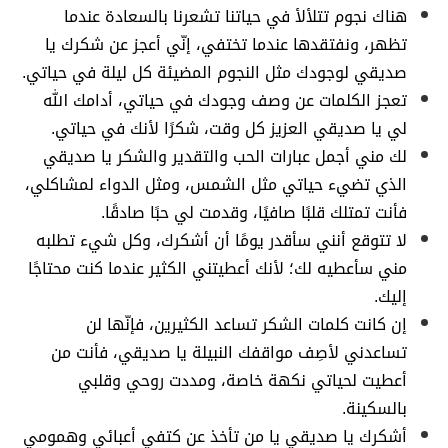
هناك نجوم تتلألأ في حياتنا تشعرنا بالسعادة عندما
تظهر، ونفتقدها عندما تختفي، إنّي أعجز عن شكرك يا
صديقي لوجودك مثل النجوم المضيئة كل ليلة في حياتي.
تعجز الكلمات عن وصف وجودك في حياتي، أدامك الله
لي يا صديقي العزيز كل وقت، شكرًا لأنك في حياتي.
لك مني أجمل عبارات الحب والتقدير والشكر يا صديقي
الذي تضيء حياتي مثل الشمس، ومثل الدواء لمشاكلي،
فأنت تمتلك قلبًا صافيًا، وقدمت لي حبًا صادقًا.
لا تتوقع أنني سأقدر يومًا أن أشكرك، وكل شيء تطلبه
مني سأعطيه لك؛ لأنك أعطيتني الكثير عندما كنت محتاجًا
إليك.
إن كانت كلمات الشكر تساعد الكثيرين، فإنّها لن
تساعدني لأصِف مواقفك النبيلة يا صديقي، فأنت من
أعطيت لحياتي نكهة خاصة، ومددت روحي وقلبي
بالسكينة.
أشكرك يا صديقي يا من تأخذ عن كتفي أعبائي وهمومي