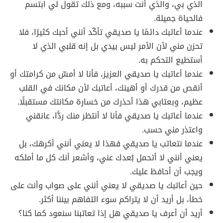
الذي بي، والذي أنت سببه، ومع ذلك تقول لي ابتسم
فالحياة جميلة.
عندما أعاتبك دائمًا يا صديقي تأكّد أنني أحبك كثيرًا، فلا
تحزن مني لأن الأمر ليس بيدي بل إنه قلبي الذي لا
أستطيع التحكم به.
عندما أعاتبك يا صديقي العزيز، فأنا لا أمسّ من كرامتك أو
أنقص من قدرك أو أهينك، أعاتبك لأن مكانك في القلب
عظيم، وبعتابي هذا أحذرك من خسارة مكانتك مستقبلًا.
عندما أعاتبك يا صديقي فأنا لا أنتظر منك ردًّا، عانقني
واعتذر مني حسب.
عندما نتعاتب يا صديقي فهذا لا يعني أنني أكرهك، بل
يعني أنني لا أتحمل بُعدك عني، وأشعر أنك كل ما أملكه
ويجب أن أحافظ عليك.
حين أعاتبك يا صديقي لا يعني أنني على صواب وأنت على
خطأ، بل أريد أن لا يتراكم سوء التفاهم بيننا أكثر.
أريد أن أعرف يا صديقي هل إذا تعاتبنا سنعود كما كنا؟