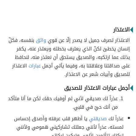
الاعتذار
الاعتذار تصرف جميل لا يصدر إلّا عن قوي
واثق
بنفسه، فكلّ
إنسان يخطئ لكنّ الذي يعترف بخطئه ويعتذر عنه، يكفر
بذلك عما ارتكبه، والصديق يستحق أن نعتذر منه، لنحافظ
على صداقتنا وعلاقتنا به، وفيما يأتي أجمل
عبارات
الاعتذار
للصديق وأبيات شعر عن الاعتذار.
أجمل عبارات الاعتذار للصديق
عذراً لك صديقي لأني لم أوفيك حقك لكن ما أنا متأكد
من أنك حيّ في قلبي.
عذراً لك
صديقتي
يا أطهر قلب عرفته وأصدق إحساس
لمسته، عذراً لأنني جعلتك تشاركيني همومي ولأنني
تركتك تتألمين لألمي وتبكين لبكائي.