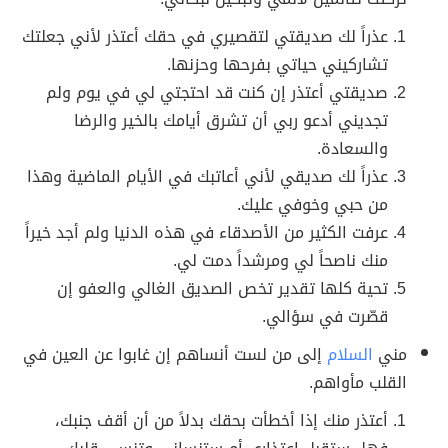
عذراً لك صديقتي لتقصيري في حقك أعتذر لأني جعلتك
تشاركيني حياتي بفرحها وحزنها.
صديقتي أعتذر إن كنت قد احتجتي لي في يوم ولم
تجديني أدعو ربي أن تشرق أيامك بالخير والرضا
والسعادة.
عذراً لك صديقي لأني أعاتبك في الأيام الماضية وهذا
من حبي وخوفي عليك.
عرفت الكثير من الأصدقاء في هذه الدنيا ولم أجد خيراً
منك ناصحاً لي ومرشداً دمت لي.
تحية كلها تقدير تخص الصديق الغالي والعفو إن
قصّرت في سؤالي.
مني
السلام
إلى من لست أنساهم إن غابوا عن العين في
القلب مأواهم.
أعتذر منك إذا أخطأت بحقك بدلاً من أن أقف جنبك،