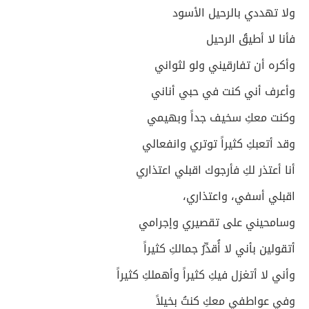
ولا تهددي بالرحيل الأسود
فأنا لا أطيقُ الرحيل
وأكره أن تفارقيني ولو لثواني
وأعرف أني كنت في حبي أناني
وكنت معكِ سخيف جداً وبهيمي
وقد أتعبكِ كثيراً توتري وانفعالي
أنا أعتذر لكِ فأرجوك اقبلي اعتذاري
اقبلي أسفي، واعتذاري،
وسامحيني على تقصيري وإجرامي
أتقولين بأني لا أُقدِّرُ جمالكِ كثيراً
وأني لا أتغزل فيكِ كثيراً وأهملكِ كثيراً
وفي عواطفي معكِ كنتُ بخيلاً