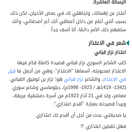
الرسالة العاشرة:
أعتذر عن إهمالك، وتجاهلي لك في بعض الأحيان، لكن ذلك
بسبب أنني أعلم من داخل أعماقي أنك أعز أصدقائي، وأنك
ستفهم ذلك الأمر دائمًا، أنا آسف جداً.
شعر في الاعتذار
اعتذار نزار قباني
كتب الشاعر السوري نزار قباني قصيدة كاملة قدّم فيها
الاعتذار لمحبوبته، أسماها "الاعتذار"، وهي من أجمل ما
قيل
في الاعتذار
، والشاعر
نزار قباني
هو؛ نزار بن توفيق القباني
(1342- 1419هـ / 1923- 1998م)، دبلوماسي وشاعر سوري
معاصر، ولد في 21 آذار 1923م من أسرة دمشقية عريقة،
ويبدأ قصيدته بعبارة "أقدم اعتذاري":
يا صديقتي..عدت من أجل أن أقدم لك اعتذاري
فهل تقبلين اعتذاري ؟!