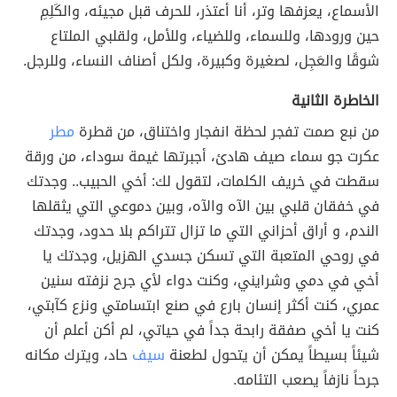
الأسماع، يعزفها وتر، أنا أعتذر، للحرف قبل مجيئه، والكَلِمِ
حين ورودها، وللسماء، وللضياء، وللأمل، ولقلبي الملتاع
شوقًا والعَجِل، لصغيرة وكبيرة، ولكل أصناف النساء، وللرجل.
الخاطرة الثانية
من نبع صمت تفجر لحظة انفجار واختناق، من قطرة
مطر
عكرت جو سماء صيف هادئ، أجبرتها غيمة سوداء، من ورقة
سقطت في خريف الكلمات، لتقول لك: أخي الحبيب.. وجدتك
في خفقان قلبي بين الآه والآه، وبين دموعي التي يثقلها
الندم، و أراق أحزاني التي ما تزال تتراكم بلا حدود، وجدتك
في روحي المتعبة التي تسكن جسدي الهزيل، وجدتك يا
أخي في دمي وشرايني، وكنت دواء لأي جرح نزفته سنين
عمري، كنت أكثر إنسان بارع في صنع ابتسامتي ونزع كآبتي،
كنت يا أخي صفقة رابحة جداً في حياتي، لم أكن أعلم أن
شيئاً بسيطاً يمكن أن يتحول لطعنة
سيف
حاد، ويترك مكانه
جرحاً نازفاً يصعب التئامه.