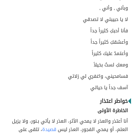
وبأني , وأني ,
لا يا حبيبتي لا تصدقي
فأنا أحبكِ كثيراً جداً
وأعشقكِ كثيراً جداً
وأعتمدُ عليك كثيراً
ومعكِ لستُ بخيلاً
فسامحيني، واغفري لي زلاتي
آسف جداً يا حياتي
خواطر اعتذار
الخاطرة الأولى
أنا أعتذر والعذر لا يمحي الأثر، العذر لا يأتي بـنور، ولا يزيل
العتم، أو يمحي الفجور، العذر ليس
قصيدة
، تلقى على