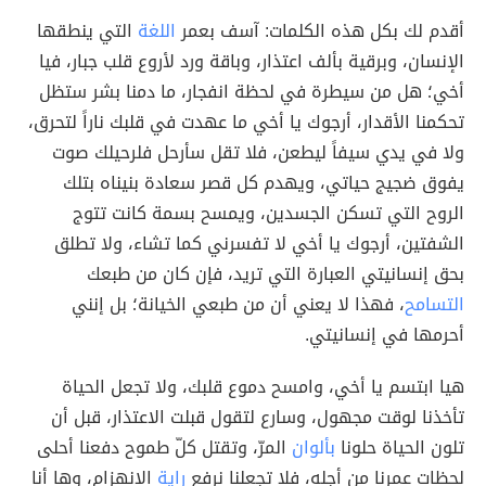
أقدم لك بكل هذه الكلمات: آسف بعمر
اللغة
التي ينطقها
الإنسان، وبرقية بألف اعتذار، وباقة ورد لأروع قلب جبار، فيا
أخي؛ هل من سيطرة في لحظة انفجار، ما دمنا بشر ستظل
تحكمنا الأقدار، أرجوك يا أخي ما عهدت في قلبك ناراً لتحرق،
ولا في يدي سيفاً ليطعن، فلا تقل سأرحل فلرحيلك صوت
يفوق ضجيج حياتي، ويهدم كل قصر سعادة بنيناه بتلك
الروح التي تسكن الجسدين، ويمسح بسمة كانت تتوج
الشفتين، أرجوك يا أخي لا تفسرني كما تشاء، ولا تطلق
بحق إنسانيتي العبارة التي تريد، فإن كان من طبعك
التسامح
، فهذا لا يعني أن من طبعي الخيانة؛ بل إنني
أحرمها في إنسانيتي.
هيا ابتسم يا أخي، وامسح دموع قلبك، ولا تجعل الحياة
تأخذنا لوقت مجهول، وسارع لتقول قبلت الاعتذار، قبل أن
تلون الحياة حلونا
بألوان
المرّ، وتقتل كلّ طموح دفعنا أحلى
لحظات عمرنا من أجله، فلا تجعلنا نرفع
راية
الانهزام، وها أنا