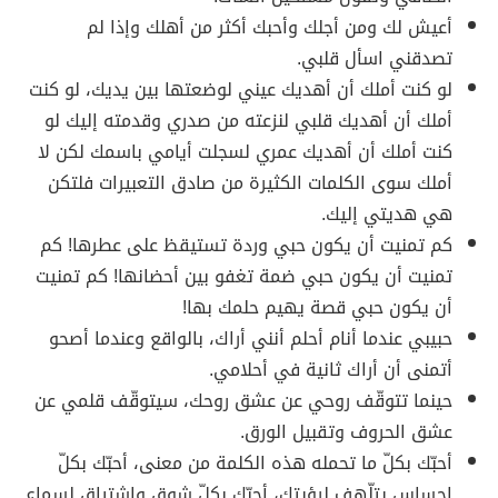
أعيش لك ومن أجلك وأحبك أكثر من أهلك وإذا لم
تصدقني اسأل قلبي.
لو كنت أملك أن أهديك عيني لوضعتها بين يديك، لو كنت
أملك أن أهديك قلبي لنزعته من صدري وقدمته إليك لو
كنت أملك أن أهديك عمري لسجلت أيامي باسمك لكن لا
أملك سوى الكلمات الكثيرة من صادق التعبيرات فلتكن
هي هديتي إليك.
كم تمنيت أن يكون حبي وردة تستيقظ على عطرها! كم
تمنيت أن يكون حبي ضمة تغفو بين أحضانها! كم تمنيت
أن يكون حبي قصة يهيم حلمك بها!
حبيبي عندما أنام أحلم أنني أراك، بالواقع وعندما أصحو
أتمنى أن أراك ثانية في أحلامي.
حينما تتوقّف روحي عن عشق روحك، سيتوقّف قلمي عن
عشق الحروف وتقبيل الورق.
أحبّك بكلّ ما تحمله هذه الكلمة من معنى، أحبّك بكلّ
إحساس يتلّهف لرؤيتك، أحبّك بكلّ شوق واشتياق لِسماع