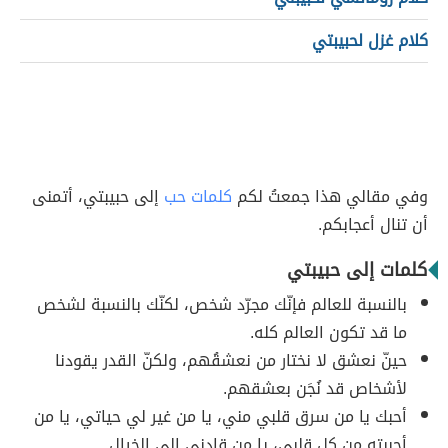
كلام غزل لحبيبتي
وفي مقالي هذا جمعتُ لكم
كلمات حب
إلى حبيبتي، أتمنى
أن تنال أعجابكم.
كلمات إلى حبيبتي
بالنسبة للعالم فإنّك مجرّد شخص، لكنّك بالنسبة لشخص
ما قد تكون العالم كله.
حينّ نعشق لا نختار من نعشقُهم، ولكنّ القدر يقودنا
لأشخاص قد نُجَن بعشقهم.
أحبك يا من سرق قلبي مني، يا من غير لي حياتي، يا من
أحببته من كل قلبي، يا من قادني إلى الخيال.