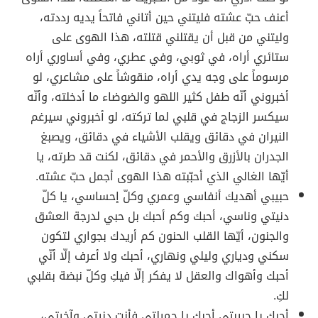
أعنف حبّ عشته فليتني حين أتاني فاتحاً يديه رددته،
وليتني من قبل أن يقتلني قتلته، هذا الهوى على
ستائري أراه، في ثوبي، وفي عطري، وفي أساوري أراه
مرسوماً على وجه يدي أراه، منقوشاً على مشاعري، لو
أخبروني أنّه طفل كثير اللهو والضوضاء ما أدخلته، وأنّه
سيكسر الزجاج في قلبي لما تركته، لو أخبروني سيرغم
النيران في دقائق ويقلب الأشياء في دقائق، ويصبغ
الجدران بالأزرق والأحمر في دقائق، لكنت قد طرته، يا
أيّها الغالي الذي أحبّبته هذا الهوى أجمل حبّ عشته.
حبيبي أهديك أنفاسي وعمري وكلّ إحساسي، يا كلّ
دنيتي وناسي، أحبك وكم أحبك بل حبي لدرجة العشق
والجنون، أيّها القلب الحنون كم أريدك بجواري لتكون
سكني ودياري وليلي ونهاري، أحبك ولا أعرف إلّا أنّي
أحبك وأهواك والعقل لا يفكر إلّا فيكِ وكلّ نبضة بقلبي
لكِ.
أحبك يا حبيبتي أحبك يا جميلتي فأنت دنيتي وآخرتي،