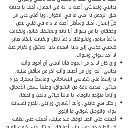
بدايتي ونهايتي، أحبك يا آية في الجمال، أحبك يا بديعة
خلق الرحمن يا أحلى ما في الأكوان، ويا أغلى علي من
كلّ إنسان، أحبك وسأظل أحبك ما دام في قلبي نبض
وخفقان، يا من بهواك أنا تائه وبعشقك ضائع، ولكلامك
دائماً سامع، ولشوفتك دائماً ناظر، وبغيابك بالكاد صابر،
كلميني خذيني إلى دنيا الأحلام دنيا العشق والغرام حيث
لا أحد سواي وسواك.
وإن كان لا بد من الموت فأنا أتمنى أن أموت وأنتِ
بجانبي، أنتِ أول من أحببت وأنتِ آخر من سأقبل عينيه.
يا راسماً على شفاهي ابتساماتي، وماسحاً بسحرك جراح
حياتي، أهديك باقة من الأشواق، وحنيناً يسكن الأعماق،
وأيّاماً متوّجه بالوفاء، يا مالئاً حياتي بالحبّ والصفاء.
راحتك هي غايتي، وأنتِ أشعاري ورايتي، للجرح لمساتك
دواء، وللوصل شوقي ما ارتوى.
أحببتك حتى الحب توقف عند عينيكِ، أحببتك حتى نطقت
كل قطرة من دمي بأني أعشقك، أحببتك حتى ذرفت العين