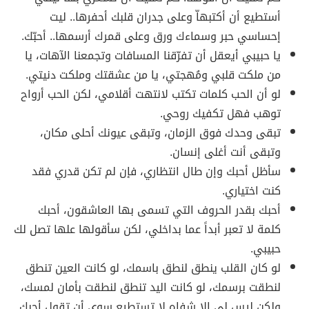
أستطيع أن أكتبهاّ وعلى جدران قلبك أحفرها.. ليت
إحساسي حبر وسماءك ورق وعلى قمرك أرسمها.. أحبّك.
يا حبيبي أيعقل أن تفرّقنا المسافات وتجمعنا الآهات، يا
من ملكت قلبي ومُهجتي، يا من عشقتك وملكت دنيتي.
لو أن الحب كلمات تكتب لانتهت أقلامي، لكن الحب أرواح
توهب فهل تكفيك روحي.
تبقى وحدك فوق الزمان، وتبقى عيونك أحلى مكان،
وتبقى أنت أغلى إنسان.
سأظل أحبك وإن طال انتظاري، فإن لم تكن قدري فقد
كنت اختياري.
أحبك بقدر الحروف التي تسمى بها العاشقون، أحبك
كلمة لا تعبر أبداً عما بداخلي، لكن سأقولها علها تصل لك
حبيبي.
لو كان القلب ينطق لنطق باسمك، لو كانت العين تنطق
لنطقت برسمك، لو كانت اليد تنطق لنطقت بأمان لمسك،
ولكن ليس لي إلا شفاه لا تستطيع سوى أن تقول أحبك.