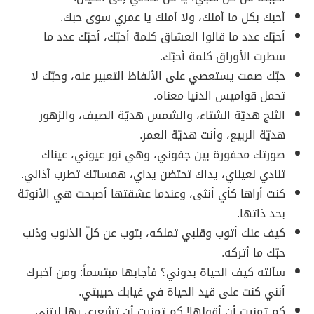
أحبك بكل ما أملك، ولا أملك يا عمري سوى حبك.
أحبّك عدد ما قالوا العشاق كلمة أحبّك، أحبّك عدد ما
سطرت الأوراق كلمة أحبّك.
حبّك صمت يستعصي على الألفاظ التعبير عنه، وحبّك لا
تحمل قواميس الدنيا معناه.
الثلج هديّة الشتاء، والشمس هديّة الصيف، والزهور
هديّة الربيع، وأنت هديّة العمر.
صورتك محفورة بين جفوني، وهي نور عيوني، عيناك
تنادي لعيناي، يداك تحتضن يداي، همساتك تطرب آذاني.
كنت أراها كأي أنثى، وعندما عشقتها أصبحت هي الأنوثة
بحد ذاتها.
كيف عنك أتوب وقلبي تملكه، بتوب عن كلّ الذنوب وذنب
حبّك ما أتركه.
سألته كيف الحياة بدوني؟ فأجابها مبتسماً: ومن أخبرك
أنني كنت على قيد الحياة في غيابك حبيبتي.
كم تمنيت أن أقولها! كم تمنيت أن تشعري بها ليتني