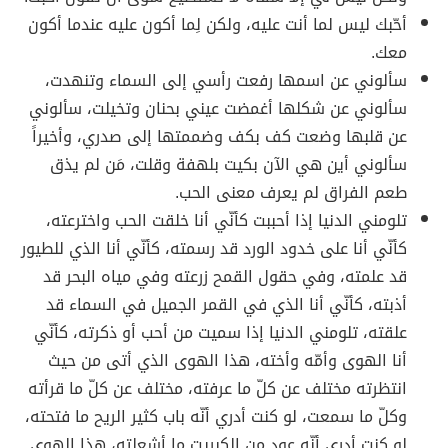
أحّبك ليس لما أنت عليه، ولكن لِما أكون عليه عندما أكون
معك.
سألوني عن اسمها رفعت رأسي إلى السماء وتنهدت،
سألوني عن شكلها أغمضت عيني بحنان وتخيلت، سألوني
عن قلبها وضعت كف بكف وضممتها إلى صدري، وأخيراً
سألوني أين هي الآن بكيت بلهفة وقلت، مَن لم يذق
طعم الفراق لم يعرف معنى الحب.
تلومني الدنيا إذا أحببت كأنّي أنا خلقت الحب واخترعته،
كأنّي أنا على خدود الورد قد رسمته، كأنّي أنا الذي للطيور
قد علمته، وفي حقول القمح زرعته وفي مياه البحر قد
أذبته، كأنّي أنا الذي في القمر الجميل في السماء قد
علقته، تلومني الدنيا إذا سميت من أحب أو ذكرته، كأنّي
أنا الهوى وأمّه وأخته، هذا الهوى الذي أتى من حيث
انتظرته مختلف عن كلّ ما عرفته، مختلف عن كلّ ما قرأته
وكلّ ما سمعت، لو كنت أدري أنّه باب كثير الريح ما فتحته،
لو كنت أدري أنّه عود من الكبريت ما أشعلته، هذا الهوى