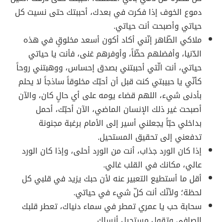
دموع الخوف إذا فكرت في بعدك، أحببتك حتى نسيت كل
حياتي وأصبحت أنت حياتي.
ملاكي الطّاهر إنّني أكاد أكون أسعد مخلوقٍ في هذه
الدّنيا، وأفضلهم حظّاً، وأوفرهم غنى، فأنت يا حياتي
حياتي، أنت الّتي أحببتني بصدق إحساس، ووهبتني روحاً
كأنّي يا حبيبتي كنت قبل أن أحبّك مخلوقاً ساذجاً لا يحلم
بأدنى شيء، اللهم قضاء يومه على أي حالٍ كان، والآن
أصبحت غير ذلك الإنسان الماضي، الآن أحبّك، أحمل
بداخلي حبّاً يجعلني أسير إلى الأمام برغبة مجنونة
تدفعني إلى تحقيق المستحيل.
إذا كان الورد جذاب، أنت من الورد أحلى، وإذا كان الورد
عالي، مكانك في القلب غالي.
أقل ما أستطيع التعبير عنه لأن حبك يزيد في قلبي كل
لحظة؛ ولأنّك أنت كلّ شيء في حياتي.
سحابة حب يا عمري تمطر في سماء دنياك، تعطر قلبك
الصافي وتقول مستحيل أنساك.