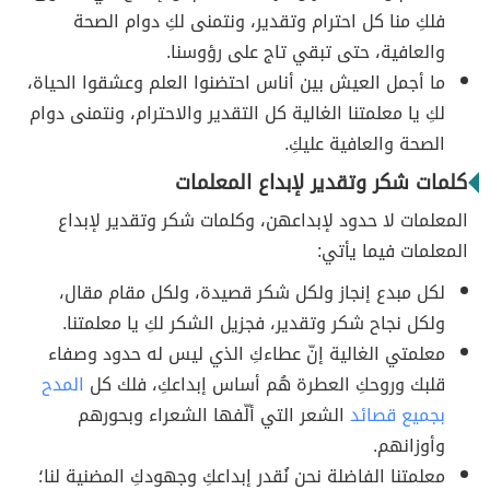
فلكِ منا كل احترام وتقدير، ونتمنى لكِ دوام الصحة
والعافية، حتى تبقي تاج على رؤوسنا.
ما أجمل العيش بين أناس احتضنوا العلم وعشقوا الحياة،
لكِ يا معلمتنا الغالية كل التقدير والاحترام، ونتمنى دوام
الصحة والعافية عليكِ.
كلمات شكر وتقدير لإبداع المعلمات
المعلمات لا حدود لإبداعهن، وكلمات شكر وتقدير لإبداع
المعلمات فيما يأتي:
لكل مبدع إنجاز ولكل شكر قصيدة، ولكل مقام مقال،
ولكل نجاح شكر وتقدير، فجزيل الشكر لكِ يا معلمتنا.
معلمتي الغالية إنّ عطاءكِ الذي ليس له حدود وصفاء
قلبك وروحكِ العطرة هُم أساس إبداعكِ، فلك كل
المدح
بجميع قصائد
الشعر التي ألّفها الشعراء وبحورهم
وأوزانهم.
معلمتنا الفاضلة نحن نُقدر إبداعكِ وجهودكِ المضنية لنا؛