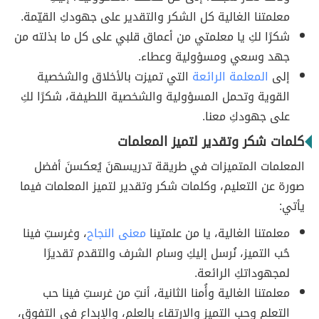
معلمتنا الغالية كل الشكر والتقدير على جهودكِ القيّمة.
شكرًا لكِ يا معلمتي من أعماق قلبي على كل ما بذلته من
جهد وسعي ومسؤولية وعطاء.
إلى
المعلمة الرائعة
التي تميزت بالأخلاق والشخصية
القوية وتحمل المسؤولية والشخصية اللطيفة، شكرًا لكِ
على جهودكِ معنا.
كلمات شكر وتقدير لتميز المعلمات
المعلمات المتميزات في طريقة تدريسهنَ يُعكسنَ أفضل
صورة عن التعليم، وكلمات شكر وتقدير لتميز المعلمات فيما
يأتي:
معلمتنا الغالية، يا من علمتينا
معنى النجاح
، وغرستِ فينا
حُب التميز، نُرسل إليكِ وسام الشرف والتقدم تقديرًا
لمجهوداتكِ الرائعة.
معلمتنا الغالية وأُمنا الثانية، أنتِ من غرستِ فينا حب
التعلم وحب التميز والارتقاء بالعلم، والإبداع في التفوق،