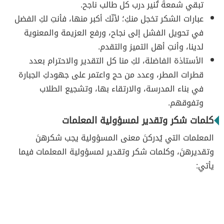
تبقي شمعةً تُنير درب كل طالب ناجح.
عبارات الشكر تخجل منكِ؛ لأنّك أكبر منها، فأنتِ لكِ الفضل
في تحويل الفشل إلى نجاح، ورفع العزيمة والمعنوية
لدينا، وأنتِ أهل التميز والتقدم.
الأستاذة الفاضلة، لكِ منا كل التقدير والاحترام بعدد
قطرات المطر، وعدد من حج واعتمر على جهودكِ الجبارة
في بناء المدرسة، والارتقاء بها، وتشجيع الطلاب
وتفوقهم.
كلمات شكر وتقدير لمسؤولية المعلمات
المعلمات التي يُدركنَ معنى المسؤولية يجب شكرهنَ
وتقديرهنَ، وكلمات شكر وتقدير لمسؤولية المعلمات فيما
يأتي: