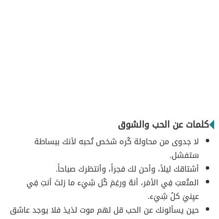
كلمات عن الحب والشوق
‏لا جدوى من محاولة كُره شخص تُحبه لأنك ببساطة
سَتفشل.
أشتاقك ليلاً، وأحن لك فجراً، وأنتظرك صباحاً.
المتُعبَ فِي الأمَر، أنهُ ورغِمَ كُل شِيَء ما زلتَ أنتِ فِي
عيِنيَ كلُ شِيَء.
حين يسألونك عن الحب قل لهم موت لذيذ فلا يوجد عاشق