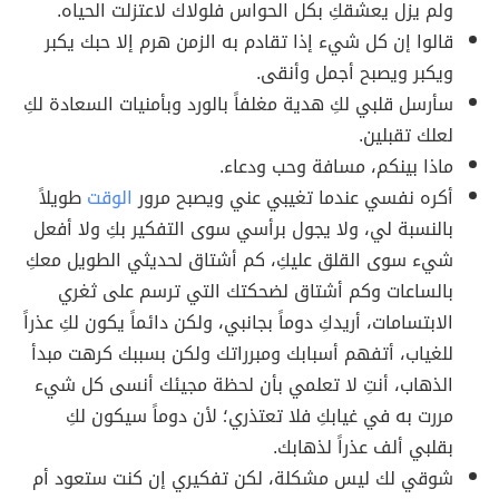
ولم يزل يعشقكِ بكل الحواس فلولاك لاعتزلت الحياه.
قالوا إن كل شيء إذا تقادم به الزمن هرم إلا حبك يكبر
ويكبر ويصبح أجمل وأنقى.
سأرسل قلبي لكِ هدية مغلفاً بالورد وبأمنيات السعادة لكِ
لعلك تقبلين.
ماذا بينكم، مسافة وحب ودعاء.
أكره نفسي عندما تغيبي عني ويصبح مرور
الوقت
طويلاً
بالنسبة لي، ولا يجول برأسي سوى التفكير بكِ ولا أفعل
شيء سوى القلق عليكِ، كم أشتاق لحديثي الطويل معكِ
بالساعات وكم أشتاق لضحكتك التي ترسم على ثغري
الابتسامات، أريدكِ دوماً بجانبي، ولكن دائماً يكون لكِ عذراً
للغياب، أتفهم أسبابك ومبرراتك ولكن بسببك كرهت مبدأ
الذهاب، أنتِ لا تعلمي بأن لحظة مجيئك أنسى كل شيء
مررت به في غيابكِ فلا تعتذري؛ لأن دوماً سيكون لكِ
بقلبي ألف عذراً لذهابك.
شوقي لك ليس مشكلة، لكن تفكيري إن كنت ستعود أم