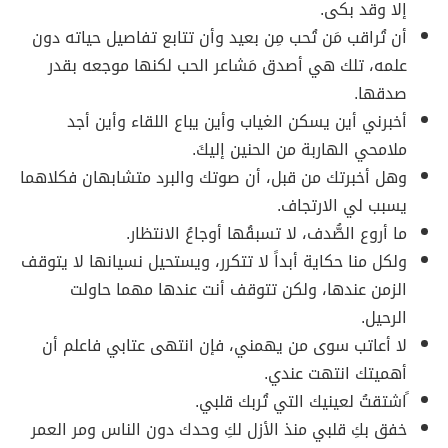
إلا وقد بكى.
أن تُراقب مَن تُحب مِن بعيد وأن تتابع تفاصيل حياته دون
علمه، تلك هي أصدق مَشاعر الحب لكنها موجعه بقدر
صدقها.
أخبرني أين يسكن الغياب وأين يباع اللقاء وأين أجد
ملامحي الهاربة من الحنين إليكَ.
وهل أخبرتك من قبل، أن صوتك والبرد متشابهان فكلاهما
يسبب لي الارتجاف.
ما أروع الصُّدف، لا تسبقُها أوجاعُ الانتظار.
ولكل منا حكاية أبداً لا تتكرر، ويستحيل نسيانها لا يتوقف
الزمن عندها، ولكن تتوقف أنت عندها مهما حاولت
الرحيل.
لا أعاتب سوى من يهمني، فإن انتهى عتابي فاعلم أن
أهميتك انتهت عندي.
ًاشتقتُ لعينيك التي تُربك قلبي.
خفق بكِ قلبي منذ الأزل لكِ وحدك دون الناس ومر العمر