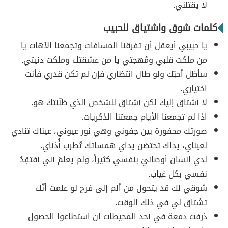
لا يقتلني.
كلمات شوق واشتياق للحبيب
يا حبيبي أيعقل أن تفرقنا المسافات وتجمعنا الآهات يا
من ملكت قلبي ومُهجتي يا من عشقتك وملكت دنيتي.
سأظل أحبّك ولو طال انتظاري فإن لم تكن قدري فأنت
اختياري.
لا أشتاق إليك لكن أشتاق للشخص الذي ظنّنتك هو.
اذا لم تجمعنا الأيام جمعتنا الذكريات.
صورتك محفورة بين جفوني وهي نور عيوني، عيناك تنادي
لعيناي، يداك تحتضن يداي همساتك تُطرب أُذناي.
لدي إنسان أوصانيَ بنفسي كثيراً، ولم يعلمَ أني أفتقِدُ
نفسي بكل غياب.
شوقي لك قد يتحول من ألم إلى فرح لو علمت أنّك
تشتاق لي في ذلك الوقت.
ذرفت دمعة في أحد المحيطات إن استطاعوا الحصول