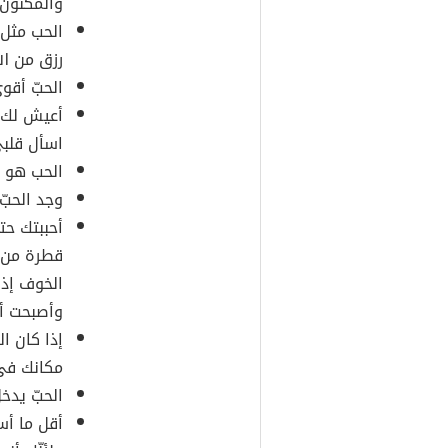
والمكنون.
الحب مثل 
رزق من ال
الحبّ أقوى
أعيش لك 
اسأل قلبي
الحب هو ا
وجد الحبّ
أحببتك حت
قطرة من 
الخوف إذ
وأصبحت أن
إذا كان ال
مكانك فى 
الحبّ يدخل
أقل ما أس