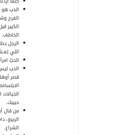
كلّما ازدا
الحب هو د
الفرح وش
الكبير قب
الخاطف.
الرجل بـط
اللي تعـش
الحبّ امر
الحب ليس 
قصر أوها
الابتسامه
الخيالات
حبيبك.
من قال أن
الربيع، دا
الشراع.