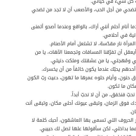
ت كلّ شيء في حياتي.
ضحي من أجل الحب، والأصعب أن لا تجد من تضحي
ما أنام أحلم أنني أراك، بالواقع وعندما أصحو أتمنى
انية في أحلامي.
المرأة نار مقدّسة، لا تشتعل أمام الأصنام.
أيعقل أن تفرّقنا المسافات وتجمعنا الآهات، يا من
ي ومُهجتي، يا من عشقتك وملكت دنيتي.
أحدهم يحبّك عندما يكون خائفاً من أن يخسرك.
 حنون، وأيام حلوه عمرها ما تهون، دعيت ربّ الكون
ان ما تكون.
 نحبّ فنخفق، من أن لا نحبّ أبداً.
ك فوق الزمان، وتبقى عيونك أحلى مكان، وتبقى أنت
ن.
 الحروف التي تسمى بها العاشقون، أحبك كلمة لا
ً عما بداخلي، لكن سأقولها علها تصل لك حبيبي.