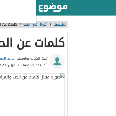
أكبر موقع عربي بالعالم
الرئيسية
/
أقوال في الحب
/
كلمات عن ال
كلمات عن الح
حامد الص
تمت الكتابة بواسطة:
آخر تحديث:
١٨:٠١ ، ١٤ أبريل ٢٠٢٢