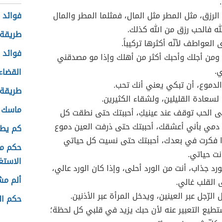
الرزق، مثل المطر مثل المال، فمثلما المطر والمال
فوائد 
له فالحب رزق من الله كذلك.
طريقة 
 العواطف لأنّه أكثرها تركيباً.
فوائد 
ومن أجلك وأحبك أكثر من أهلك وإذا مو مصدقني
.
القضاء 
لدموع، أن تبكي يعني أنك تحب.
طريقة 
 لسعادة القليلين، ولشقاء الكثيرين.
ماسك ل
ى الحب توقف عند عينيكِ، أحببتك حتى نطقت كل
دمي بأني أعشقك، أحببتك حتى ذرفت العين دموع
كم يطو
ا فكرت في بعدك، أحببتك حتى نسيت كل حياتي
حكم مش
ت حياتي.
الاستغ
ورد جذاب، أنت من الورد أحلى، وإذا كان الورد عالي،
ألم مش
القلب غالي.
 الرّجل عبر العينين، ويدخل المرأة عبر الأذنين.
حكم ال
تطيع التعبير عنه لأن حبك يزيد في قلبي كل لحظة؛