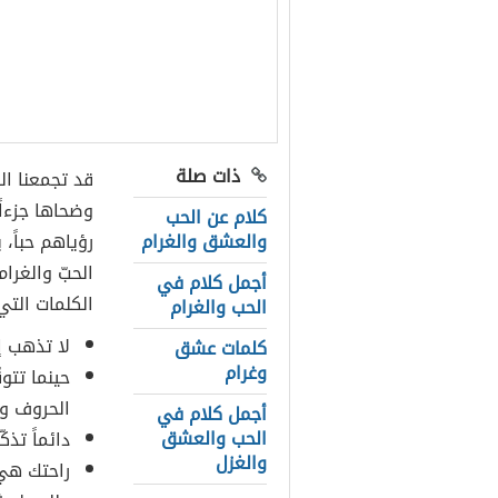
ذات صلة
قد تجمعنا ال
وضحاها جزءاً 
كلام عن الحب
والعشق والغرام
رؤياهم حباً، 
الحبّ والغرام
أجمل كلام في
الكلمات التي 
الحب والغرام
لا تذهب إ
كلمات عشق
وغرام
حينما تت
الحروف وت
أجمل كلام في
الحب والعشق
دائماً تذك
والغزل
راحتك هي 