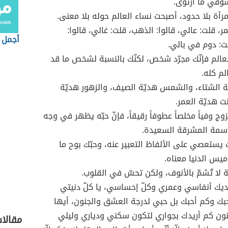
وقي ما ارتوى.
مرأة بلا حدود، أصبحت نساء العالم حوله بلا معنى.
مر، قلت: عالي، قالوا: الذهب، قلت: غالي، قالوا:
أجمل 
ت: دوم في بالي.
لعالم فإنّك مجرّد شخص، لكنّك بالنسبة لشخص ما قد
لم كله.
ّة الشتاء، والشمس هديّة الصيف، والزهور هديّة
نت هديّة العمر.
زوج وفياً مخلصاً عطوفاً رقيقاً، فإنّ حبّه يظهر في وجه
اسمة المشرقة السعيدة.
يستعصي على الألفاظ التعبير عنه، وحبّك بوح ما
يس الدنيا معناه.
حة لا تُشمّ بالأنوف، ولكن تحسّ في القلوب.
ديك أنفاسي وعمري وكلّ إحساسي، يا كلّ دنيتي
ك وكم أحبك بل حبي لدرجة العشق والجنون، أيها
نون كم أريدك بجواري لتكون سكني ودياري وليلي
مقالا