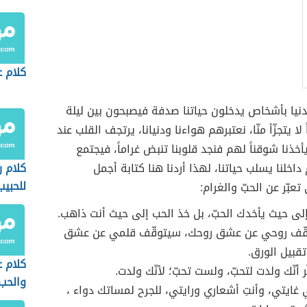
كلام ع
دنيا بأشخاص يدخلون حياتنا صدفة فيصبحون بين ليلة
لا يتجزّأ منّا، نعتبرهم هواءنا ودنيانا، يرتجف القلب عند
يأخذنا شوقناً لهم فنجد قلوبنا تنبض غراماً، فيجتمع
 داخلنا يسلب حياتنا، لهذا أردنا هنا كتابة أجمل
كلام 
للحبيب
تعبّر عن الحبّ والغرام:
لى حيث يأخدك الحبّ، بل خذ الحب إلى حيث أنت ذاهب.
وقّف روحي عن عشق روحك، سيتوقّف قلمي عن عشق
قبيل الورق.
كلام ع
ّر أنّك ولدت لتحبّ، ولست تحبّ؛ لأنّك ولدت.
والحب
غايتي، وأنتِ أشعاري ورايتي، للجرح لمساتك دواء ،