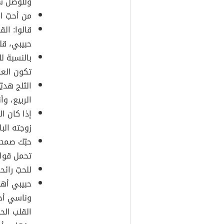
وللوصل ش
من أحبّ ا
قالوا: الق
حبيبي، قل
بالنسبة ل
تكون العا
الثلج هدي
الربيع، وأ
إذا كان ال
زوجته الب
حبّك صمت 
تحمل قوام
للحبّ رائ
حبيبي أه
وناسي أحب
القلب الح