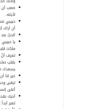
ولأنّك أن
صعب أن ت
لأجله.
حبيبي عند
أن أراك ث
الحبّ عند 
يا حبيبي 
ملكت قلب
تعرف أنّ 
بقلب صادق
يسعدك مك
خير لنا أن
تبقى وحد
أغلى إنسا
أحبك بقدر
تعبر أبدا