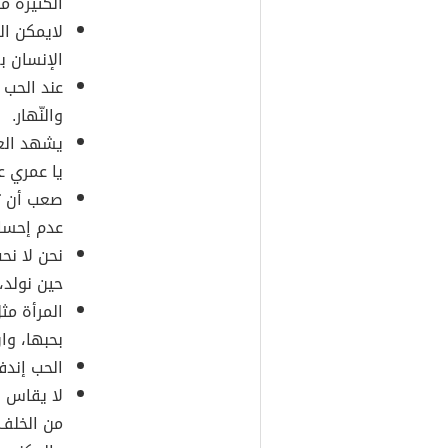
الكثيرة م
لايمكن ال
الإنسان بغ
عند الحب 
والنّهار.
يشهد العش
يا عمري عن
صعب أن ت
عدم إحسا
نحن لا نحب
حين نولد،
المرأة مث
بحبها، وا
الحب إندف
لا يقاس ا
من الخلف 