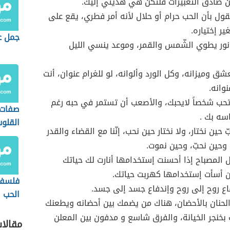
ن صادق التعبيرات فلتكن هي هديتي إليك.
قول بأن الحب حرام أو حلال لأنه أمر فطري، يقع على
ير إختياره.
جمل ع
نور يطوي الشّمس والقمر، وموعد ينسي الليل
ق وميزانه، وكل الورد وألوانه، لو للغرام عنوان، أنت
وانه.
حب شخصاً لايحبك، والأصعب أن تستمر في حبه رغم
صفات 
سه بك .
القلوب
ّ حين نختار، ولا نختار حين نحب، إنّنا مع القضاء والقدر
 وحين نحبّ، وحين نموت.
ل المصباح إذا أحسنت إستخدامها أنارت لك حياتك
ن أسأت إستخدامها كهربت حياتك.
فلسفة
اع روح إلى روح وإندفاع جسد إلى جسد.
الحب
لحنان بالأحضان، هناك من يضمك بين أحضانه ويطعنك
بخنجر الخيانة، والفرق شاسع و مدفون بين المعلن
مقالا