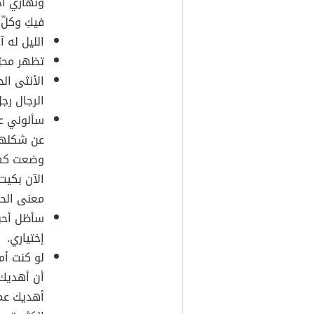
ونهاري أحب
فيكِ وكلّ 
الليل له آ
تظهر محبّ
الأنثى ال
الرجال رجل
سألوني ع
عن شكلها
وضعت كف 
الآن بكيت
معنى الح
سأظل أحبك
إختياري.
لو كنت أم
أن أهديك 
أهديك عم