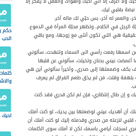
ك ولا أعرف إلّا أنّي أحبك وأهواك والعقل لا يفكر إلّا
نبضة بقلبي ليكِ.
خر، والعمر له آخر، بس حبّي لك ماله آخر.
ة الرجل في الكلام، وتظهر محبّة المرأة في الدموع.
حكم و
حقيقية هي التي تكون أنثى مع زوجها، ومع باقي
الحب
.
ن اسمها رفعت رأسي الى السماء وتنهدت، سألوني
 أغمضت عيني بحنان وتخيلت، سألوني عن قلبها
بكف وضممتها إلى صدري، وأخيراً سألوني أين هي
كلمات
 بلهفة وقلت، مَن لم يذق طعم الفراق لم يعرف
والاش
ب.
 و إن طال إنتظاري، فإن لم تكن قدري فقد كنت
لك أن أهديك عيني لوضعتها بين يديك، لو كنت أملك
احبك 
قلبي لنزعته من صدري وقدمته إليك لو كنت أملك أن
ري لسجلت أيامي باسمك لكن لا أملك سوى الكلمات