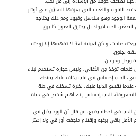
د حبّنا تضاعف خوفنا من الإساءة إلى من نحبّ.
فء القلوب والنغمه التي يعزفها المحبّين على أوتار
معة الوجود وهو سلاسل وقيود ومع ذلك يحتاجه
ل الصغير، الحب لايولد بل يخترق العيون كالبرق
بيعته صامت، ولكن لعينيه لغة لا تفهمها إلا زوجته
قـه بجنون.
أة ورجل وحرمان.
كلمات تؤخذ مِن الأغاني، وليس حجارة تستخدم لبناء
مي، الحـب إحساس في قلب يخاف عليك يمنحك
 عندما تقسو الدنيا عليك، نظرة تسكنك في جنة
 اللامعروفة، الحب إحساس إنك أهـم شخص فى حياة
 الحب في لحظة يضيع، من قال أن الورد يذبل في
م الأمل باقي برغبه وإقتناع ماجفت أوراقي ولا إهتز