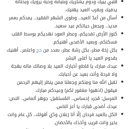
قلبي يبيك ودوم يشتريك وبنبضه وحبه يرويك وبحنانه
يدفيك وبقرب العيد يهنيك.
أسأل من أعدّ العيد.. وطوى الشهر الفقيد.. يمدكم بعمر
مديد.. ويجعل حياتكم عيد سعيد.
كنوز الأرض تفديكم، وعطر العود نهديكم بوسط القلب
مَسكنكم، وبعيد الأضحى أهنيكم.
بكل زخة مطر، بكل رشة عطر، بعدد من
حج
واعتمر.. أهنيك
بقدوم العيد يا أغلى البشر.
عيدك مبارك يا قاطع أخبارك العيد بلا وصالك ماله بهجة
ولا فرحة وأنت بعيد عن أحبابك.
تقبل الله منا ومِنكم وجعلنا ممن ينظر إليهم الرحمن
فيقول (اذهبوا مغفور لكم) وعيدكم مبارك.
المرسل: مُجرد إحساس.. المُستقبل: جوهر ألماس.. النص:
عيدك أضحى مُبارك يا أعز الناس.
الكل بالعيد فرحان إلّا أنا زعلان ودّي أقولك.. كل عام وانت
بخير وانت قريب وأخذك بالأحضان.