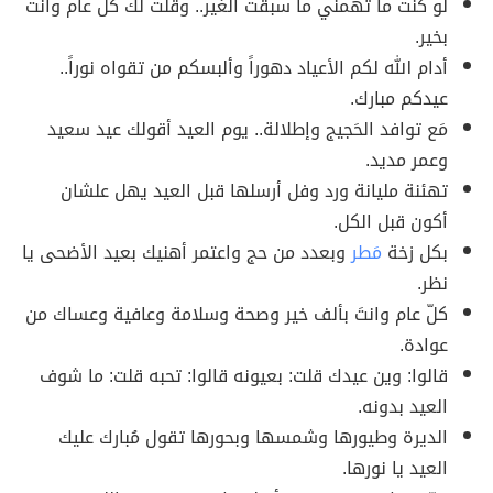
لو كُنت ما تهمني ما سبقت الغير.. وقلت لك كل عام وأنت
بخير.
أدام الله لكم الأعياد دهوراً وألبسكم من تقواه نوراً..
عيدكم مبارك.
مَع توافد الحَجيج وإطلالة.. يوم العيد أقولك عيد سعيد
وعمر مديد.
تهئنة مليانة ورد وفل أرسلها قبل العيد يهل علشان
أكون قبل الكل.
بكل زخة
مَطر
وبعدد من حج واعتمر أهنيك بعيد الأضحى يا
نظر.
كلّ عام وانتَ بألف خير وصحة وسلامة وعافية وعساك من
عوادة.
قالوا: وين عيدك قلت: بعيونه قالوا: تحبه قلت: ما شوف
العيد بدونه.
الديرة وطيورها وشمسها وبحورها تقول مُبارك عليك
العيد يا نورها.