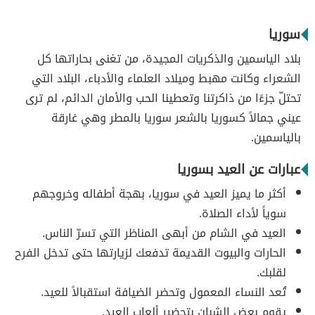
سوريا
بلاد الياسمين والذكريات المجيدة، من تغنى بحاراتها كل
الشعراء وكانت مهبط وميلاد العلماء والأدباء، البلاد التي
تحتلّ جزءًا من ذاكرتنا وتعطينا الحب والأمان الدائم، لم ترى
عيني جمالاً كسوريا بالشعر سوريا بالمطر وهي غارقة
بالياسمين.
عبارات عن العيد بسوريا
أكثر ما يميز العيد في سوريا، بهجة أطفاله وخروجهم
سوياً لأداء الصلاة.
العيد في الشام من أبهى المناظر التي تسرّ الناس.
الحارات والبيوت القديمة تدفعك لزيارتها حتى تدخل الفرح
لقلبك.
تُعد النساء المعمول وتحضر الضيافة استقبالاً للعيد.
يقوم بعض الشبان بتحضير ألعاب العيد.