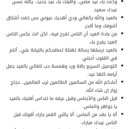
ودّعت بك عيد مضى.. وأقبلت بك عيد جديد.. يالله عسى
عيدك سعيد.
بالعيد والله يالغالي ودي أهديك عيوني بس خفت أشتاق
أشوفك وما أقدر.
مِن عادة العيد أن الناس تفرح فيه.. لكن انتَ عكس الناس
العيد يفرح بك.
بالعيد نرسلها رسالة تهنئة تصافحكم بالنيابة عني.. أنتم
في القلوب أحبتي.
التوصيل السريع باقة ورد وهمسة حب للغالي بالعيد جعل
أيامه كلها عيد.
أعادكم الله من السالمين الطائعين لرب العالمين.. حجاج
زوار إن شاء الله.
قبل الناس والأجناس وقبل عرفه ما تنداس أهنيك بالعيد
يا جواهر والماس.
ألا يا عقد من ألماس، ألا ياللي القمر جارك أقولك قبل
الناس عيدك مبارك.