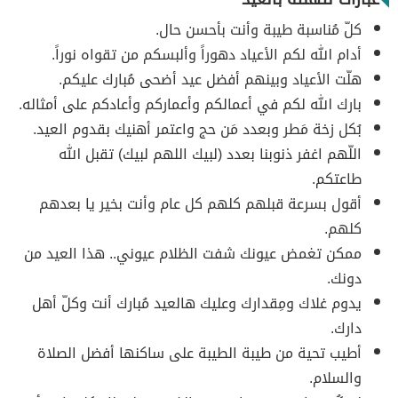
كلّ مُناسبة طيبة وأنت بأحسن حال.
أدام الله لكم الأعياد دهوراً وألبسكم من تقواه نوراً.
هلّت الأعياد وبينهم أفضل عيد أضحى مُبارك عليكم.
بارك الله لكم في أعمالكم وأعماركم وأعادكم على أمثاله.
بُكل زخة مَطر وبعدد مَن حج واعتمر أهنيك بقدوم العيد.
اللّهم اغفر ذنوبنا بعدد (لبيك اللهم لبيك) تقبل الله
طاعتكم.
أقول بسرعة قبلهم كلهم كل عام وأنت بخير يا بعدهم
كلهم.
ممكن تغمض عيونك شفت الظلام عيوني.. هذا العيد من
دونك.
يدوم غلاك ومِقدارك وعليك هالعيد مُبارك أنت وكلّ أهل
دارك.
أطيب تحية من طيبة الطيبة على ساكنها أفضل الصلاة
والسلام.