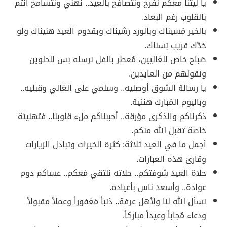
يا ليتنا معكم نفرح ونتصافح بالعيد.. نهني ونتسامح أنتم
بالقلوب رغم البعاد.
بالخير مَسيناك وبالورد رشيناك وبقدوم العيد هنيناك ولو
خدّك قريب بُسناك.
صَباح خاص للغاليين، مُعطر بالفل نرسله بس للحلوين
ونقولهم من العايدين.
يا رسالة الشوق أوصليه.. وسلمي على الغالي وقبليه..
وباليوم المُبارك هنئية.
ذكرناكم والذكرى مؤرقة.. أحببناكم ملء قلوبنا.. فتهنيئة
خاصة تقبل الله منكم.
أجمل ما في العيد ثلاثة: كثرة الخيرات وتبادل الزيارات
وقارئ هذه العبارات.
حلاة العيد شوفتكم.. حلاته نلتقي مَعكم.. عساكم دوم
عوادة.. وأسعد ناس بأعياده.
نسأل الله لنا ولأهل عرفة.. ذنباً مَغفوراً وعملاً مقبولاً
ودعاء مُجاباً وعيداً مباركاً.