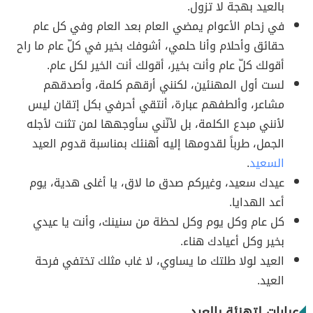
بالعيد بهجة لا تزول.
في زحام الأعوام يمضي العام بعد العام وفي كل عام
حقائق وأحلام وأنا حلمي، أشوفك بخير في كلّ عام ما راح
أقولك كلّ عام وأنت بخير، أقولك أنت الخير لكل عام.
لست أول المهنئين، لكنني أرقهم كلمة، وأصدقهم
مشاعر، وألطفهم عبارة، أنتقي أحرفي بكل إتقان ليس
لأنني مبدع الكلمة، بل لأنّني سأوجهها لمن تثنت لأجله
الجمل، طرباً لقدومها إليه أهنئك بمناسبة قدوم العيد
السعيد
.
عيدك سعيد، وغيركم صدق ما لاق، يا أغلى هدية، يوم
أعد الهدايا.
كل عام وكل يوم وكل لحظة من سنينك، وأنت يا عيدي
بخير وكل أعيادك هناء.
العيد لولا طلتك ما يساوي، لا غاب مثلك تختفي فرحة
العيد.
عبارات لتهنئة بالعيد