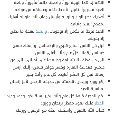
اللهم زد هذا الوجه نوراً، واجعله دائماً مأجوراً، وبلغه
العيد مسروراً، تقبل الله طاعتكم وعساكم من عواده.
أهديك عطر الورد وألوانه وأرسل جواب أنت عنوانه أهنيك
بمقدم العيد وأيامه.
العيد فرحة ما تكمل إلّا بوجودك،
والعيد
بهجة ما تحلى
إلّا بقربك.
قبل كل الناس أسارع قلبي والإحساس، وأرسلك مسج
حساس يقولك كلّ عام وأنت أغلى الناس.
إلى من قطف الابتسامة وطبعها على أحزاني، إلى من
علمني هندسة العبارة وكسر حواجز قلمي، إليك أرسل
رسالة قبل كل البشر أعايده كل عام وأنت بخير.
زهر وورد وريحان، قطفته من حديقة الرحمن لأعز إنسان
بمناسبة العيد.
لكم المحبة كلها كل عام وأنت بخير، سلة بخور وعود وعيد
الفطر
عليك يعود معطّر بريحان وورود.
هنأك الله بالقبول وأسكنك الجنّة مع الرسول ورزقك