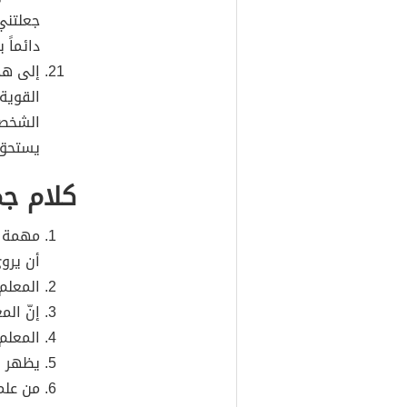
جعلتني
دائماً 
إلى هذ
القوية
الشخصي
يستحق 
كلام جم
مهمة ا
أن يرو
المعلم 
إنّ ال
المعلم 
يظهر ا
من علمن