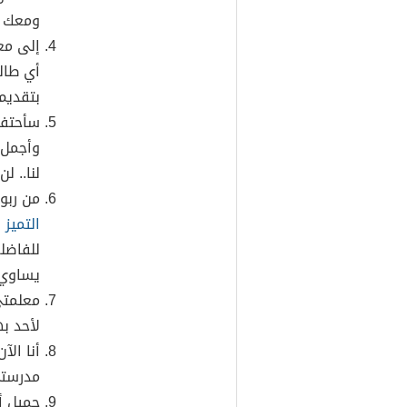
ومعك ح
إلى مع
أي طال
بتقديم
سأحتفظ
وأجمل م
لنا.. ل
من ربوع
التميز 
للفاضل
يساوي 
معلمتي.
لأحد به
أنا الآ
مدرستي
جميل أ