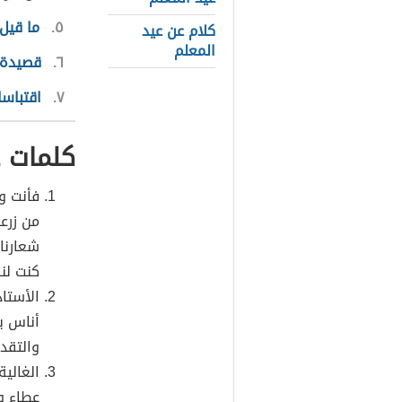
٥
ما قيل
كلام عن عيد
المعلم
٦
قصيدة ق
٧
اقتباسا
كلمات ع
فأنت و
من زرع
شعارنا
كنت لنا
الأستاذ
أناس ي
والتقدي
الغالية
عطاء و