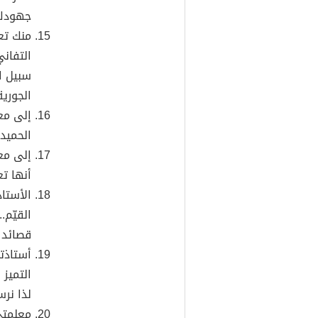
جهودك 
منك تع
التفان
سبيل ال
الجورية
إلى مع
الحميد
إلى مع
أنها تع
الأستا
القيّم.
قصائد 
أستاذتن
التميز 
لذا نرس
معلمتي