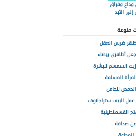
 وداع وفراق
لى الأبد
ت منوعة
ظهر ضرس العقل
عل أظافري بيضاء
زيت السمسم للبشرة
لمرأة المسلمة
الحمص للحامل
عمل البيف ستراجانوف
فتح القسطنطينية
عن صداقة
المجاعة