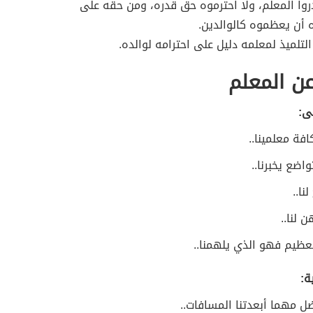
روا المعلم، ولا احترموه حق قدره، ومن حقه على
ه أن يعظموه كالوالدين.
التلميذ لمعلمه دليل على احترامه لوالده.
ن المعلم
لى:
كافة معلمينا..
اضع يخبرنا..
نا..
ن لنا..
لعظيم فهو الذي يلهمنا..
ة:
ل مهما أبعدتنا المسافات..