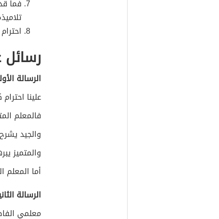
فما قد
تلاميذ
احترام 
رسائل ع
الرسالة الأو
علينا احترام 
فالمعلم المتو
والجيد يشرح ل
والمتميز يبره
أما المعلم ا
الرسالة الثاني
معلمي الفاض