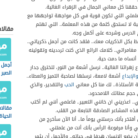
ققنا كل معاني الجمال في الزهراء الغالية.
لمتي التي تكون قوية في كل مواجهة تواجهها مع
بة لا تستحق كلمة من هذه المعلمة.. التي تهتم
مقالا
 الدرس وشرحه على أكمل وجه.
 بكل الذكريات معك.. فلقد كانت من أجمل ذكرياتي..
غامراتي.. كلامك الرائع الذي كنت ترددينه وتقولينه
ن أنساه ما دمت حية.
أجمل ا
 زهرائنا الغالية.. نرسل أشعة من النور، لتخترق جدار
الصبر
والإبداع
أشعة لامعة، نرسلها لصاحبة التميز والعطاء..
ة الأستاذة.. لك منا كل معاني
الحب
والتقدير، والذي
حجم عطائك اللامحدود.
. اعذريني ان خانني التعبير.. فاعلمي أنني لم أكتب
مقالا
ذه المشاعر الصادقة النابعة من القلب.
الحياة
ن أفتخر بأنك درستني يوماً ما.. أنا الآن سأخرج من
 وأنا مرفوعة الرأس بأنك أنت من علمتني.
ن يضع الإنسان هدفا في حياته.. والأجمل أن يثمر