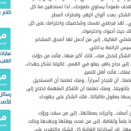
هدف طموحاً يساوي طموحك.. لذا تستحقين منا كل
كلام ع
الشكر، بعدد ألوان الزهر، وقطرات المطر.
.. لقد فرضتي نفسك وشخصيتك واحترامك على كل
ك حيث أحبوك واحترموك.
لمتي الغالية.. إلى من أحمل لها أصدق المشاعر
سيس الرائعة بداخلي.
عبارات
الشكر لتخجل منك.. لأنك أكبر منها.. فأنت من حوّلت
القلب
إلى نجاح باهر، يعلو في القمم.. غاليتنا نشكر جهدك،
عملك.. فأنت أهل للتميز.
منا.. أن للنجاح أسراراً.. ومنك تعلمنا أن المستحيل
ثانويتنا.. ومنك تعلمنا أن الأفكار الملهمة تحتاج إلى
رسائل
سها بعقول طالباتنا.. فلك الشكر على جهودك
للأصدق
 أعطت.. وأجزلت بعطائها.. إلى من سقت وروّت
ا علماً وثقافة، إلى من ضحت بوقتها وجهدها ونالت
بها.. لك أستاذتنا الغالية كل الشكر والتقدير على