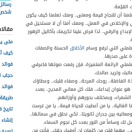
رسائل
القيّمة.
شخص إ
لمنا أن للنجاح قيمة ومعنى.. ومنك تعلمنا كيف يكون
ي والإخلاص في العمل.. ومعك آمنا أن لا مستحيل في
مقالا
إبداع والرقي.. لذا فرض علينا تكريمك بأكاليل الزهور
.
متى ي
لمتي التي ترفع وسام
الأخلاق
الحسنة والصفات
كيف أج
ة على صدرها.
فوائد 
لمتي الرائعة المتميزة، فإن رفعت صوتها فاعرفي
اتبك وتريد صالحك.
حجاب ا
ذة الفاضلة.. روحك المرحة.. وصفاء قلبك.. وعطاؤك
فوائد 
. هو عنوان إبداعك.. فلك كل معاني المديح.. بعدد
الشعراء، وبمختلف بحورهم وأوزانهم.
طريقة 
ا الغالية.. يا من أعطيت للحياة قيمة.. يا من غرست
تاريخ 
ومعانيه بين جدران ثانويتا.. لكي نحلق في سمائها..
إنشاء 
ل لك وساماً من النور بعدد كل نجوم السماء.
.. مهما قلت من كلمات لن أوفيك حقك.. فأنت من
تعريف 