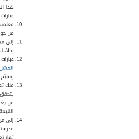
هذا ال
عبارات 
معلمتي
من حول
إلى مع
والأحا
عبارات 
الفشل
ونقيّم 
منك تعل
يتحقق ب
من يغر
القيمة.
إلى من
مدرستن
ثمار تع