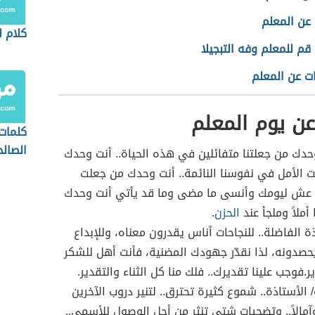
 عن المعلم
كلام 
م للمعلم وفه التبجيلا
ت عن المعلم
ن يوم المعلم
كلمات
الصالح
حدك من جعلتنا متفائلين في هذه الحياة.. أنت وحدك
ت الأمل في نفوسنا النائمة.. أنت وحدك من جعلت
 عش ليومك وأنسى ما مضى وما قد يأتي أنت وحدك
 أملاً وملجأ عند
الحزن
.
ة الفاضلة.. للنجاحات أناس يقدرون معناه، وللإبداع
حصدونه، لذا نقدّر جهودك المضنية، فأنت أهل للشكر
ر.فوجب علينا تقديرك.. فلك منا كل الثناء والتقدير.
/ الأستاذة.. شموع كثيرة تحترق.. لتنير دروب الآخرين
آمالاً.. وتضحيات شتى تنثر من أجل الوصول للأسمى..