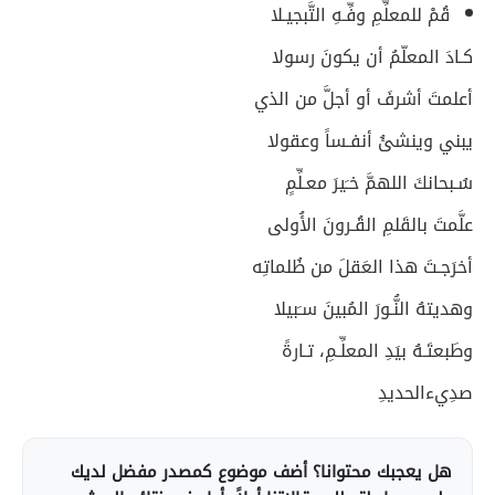
قُمْ للمعلِّمِ وفِّـهِ التَّبجيـلا
كـادَ المعلّمُ أن يكونَ رسولا
أعلمتَ أشرفَ أو أجلَّ من الذي
يبني وينشئُ أنفـساً وعقولا
سُـبحانكَ اللهمَّ خـَيرَ معـلِّمٍ
علَّمتَ بالقَلمِ القُـرونَ الأُولى
أخرَجـتَ هذا العَقلَ من ظُلماتِه
وهديتهُ النُّـورَ المُبينَ سـَبيلا
وطَبعتَـهُ بيَدِ المعلِّـمِ، تـارةً
صدِيءالحديدِ
هل يعجبك محتوانا؟ أضف موضوع كمصدر مفضل لديك