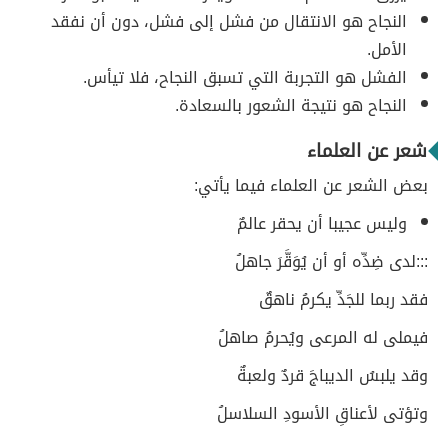
النجاح هو الانتقال من فشل إلى فشل، دون أن نفقد
الأمل.
الفشل هو التجربة التي تسبق النجاح، فلا تيأس.
النجاح هو نتيجة الشعور بالسعادة.
شعر عن العلماء
بعض الشعر عن العلماء فيما يأتي:
وليس عجيبا أن يحقر عالمٌ
:::لدى ضِدِّه أو أن يُوَقَّرَ جاهلُ
فقد ربما للجَدِّ يكرمُ ناهقٌ
فيملى له المرعى ويُحرمُ صاهلُ
وقد يلبسُ الديباجَ قردٌ ولعبةٌ
وتؤتى لأعناقِ الأسودِ السلاسلُ