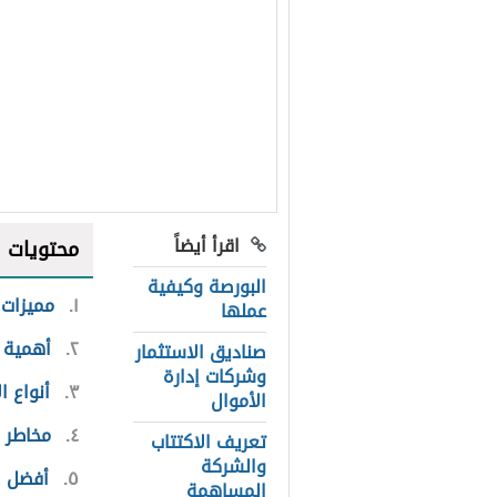
اقرأ أيضاً
محتويات
البورصة وكيفية
١
مميزات 
عملها
٢
أهمية 
صناديق الاستثمار
وشركات إدارة
٣
أنواع ا
الأموال
٤
مخاطر 
تعريف الاكتتاب
والشركة
٥
أفضل ا
المساهمة