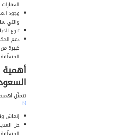
العقارات ا
وجود العد
والتي ساع
تنوع الخيا
دعم الحكو
كبيرة من 
المتعلّقة 
أهمية ا
السعود
تتمثّل أهمية
[٢]
إنعاش ونم
حل العدي
المتعلّقة 