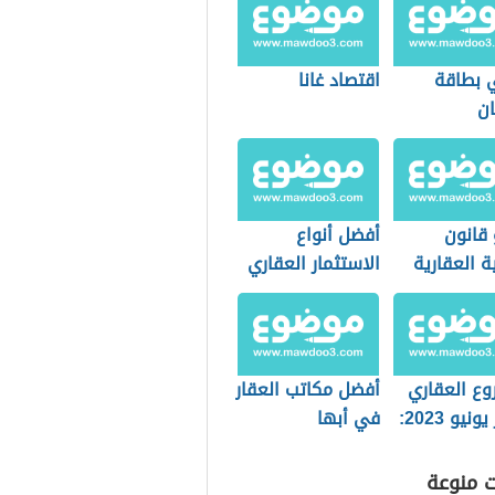
 بطاقة
اقتصاد غانا
ان
 قانون
أفضل أنواع
ة العقارية
الاستثمار العقاري
مارات
في الإمارات
ة
وع العقاري
أفضل مكاتب العقار
لشهر يونيو 2023:
في أبها
 بيلتمور
ح
ت منوعة