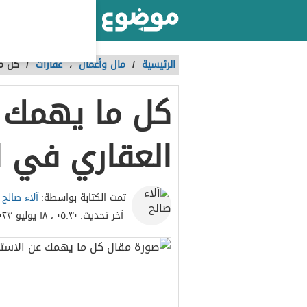
أكبر موقع عربي بالعالم
الرئيسية
/
مال وأعمال
،
عقارات
/
كل ما
كل ما يهمك ع
العقاري في 
آلاء صالح
تمت الكتابة بواسطة:
آخر تحديث:
٠٥:٣٠ ، ١٨ يوليو ٢٠٢٣