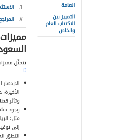
العامة
٦
الاستثم
التمييز بين
٧
المراجع
الاكتتاب العام
والخاص
مميزات 
السعود
تتمثّل مميزا
[١]
الازدهار 
الأخيرة، 
وتأثر قطا
وجود مشرو
مثل؛ الري
إلى توفير
التطوّر ال