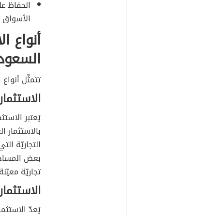
الحفاظ عل
الأسواق ا
أنواع ا
السعود
تتمثّل أنواع
الاستثمار
يُعتبر الاستث
بالاستثمار ا
التجاريّة الت
بعض المساحا
تجاريّة معيّنة
الاستثمار
يُعدّ الاستث