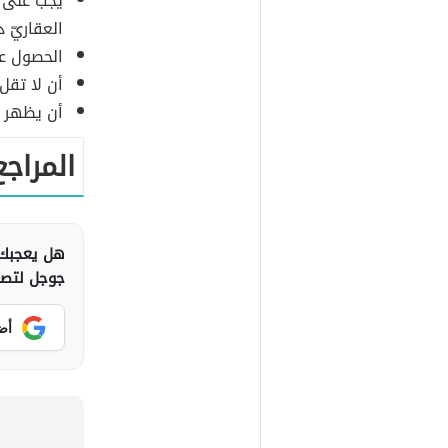
يجب على غ
العقاريّ 
الحصول عل
أن لا تقل تكلفة
أن يظهر الا
المراجع
هل يعجبك 
جوجل لتصلك
أض