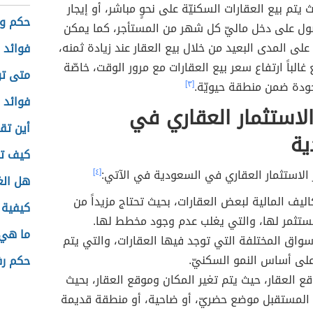
 يتم بيع العقارات السكنيّة على نحوٍ مباشر، أو إيجار
حكم وأ
صول على دخل ماليّ كل شهر من المستأجر، كما يمكن
على المدى البعيد من خلال بيع العقار عند زيادة ثمنه،
فوائد 
غالباً ارتفاع سعر بيع العقارات مع مرور الوقت، خاصّة
متى تو
جودة ضمن منطقة حيويّة.
[٣]
فوائد 
لاستثمار العقاري في
أين تق
ية
كيف ت
 الاستثمار العقاري في السعودية في الآتي:
[٤]
هل الغ
اليف المالية لبعض العقارات، بحيث تحتاج مزيداً من
كيفية 
ستثمر لها، والتي يغلب عدم وجود مخطط لها.
ما هي 
سواق المختلفة التي توجد فيها العقارات، والتي يتم
لى أساس النمو السكنيّ.
حكم رف
ع العقار، حيث يتم تغير المكان وموقع العقار، بحيث
المستقبل موضع حضريّ، أو ضاحية، أو منطقة قديمة