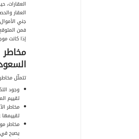
العقارات، حيث
العقار والح
جني الأموال 
فمن المتوقع 
إذا كانت مو
مخاطر ا
السعود
تتمثّل مخاطر
وجود التك
تقييم الم
مخاطر الأ
تقييمها ع
مخاطر موق
يصبح في 