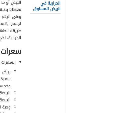
البيض أو ما 
الحرارية في
البيض المسلوق
مغطاة بطبقة 
وعلى الرغم من
لجسم الإنسا
طريقة الطهي
الحرارية، لكي
سعرات ا
السعرات ال
بياض ا
سعرة ح
وخمسين
البيضة
البيضة
وجبة ا