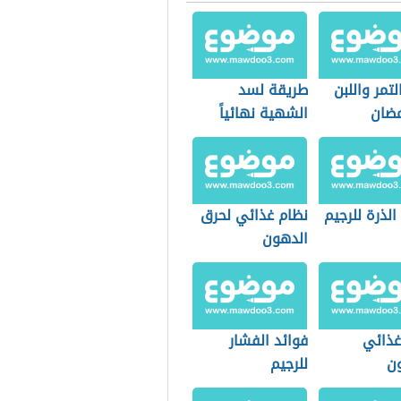
لتمر واللبن
طريقة لسد
ضان
الشهية نهائياً
الذرة للرجيم
نظام غذائي لحرق
الدهون
غذائي
فوائد الفشار
ون
للرجيم