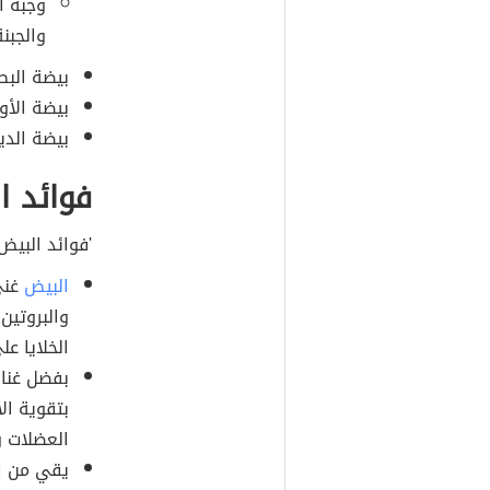
وجبة ا
والجبن
بيضة البط
بيضة الأو
بيضة الدي
فوائد ا
'فوائد البيض 
البيض
غنيّ
الخلايا عل
بفضل غناه
بتقوية الأ
العضلات 