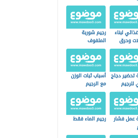
ذائي لبناء
رجيم شوربة
ات وحرق
الملفوف
ن
 تحضير دجاج
أسباب ثبات الوزن
للرجيم
مع الرجيم
 عمل فشار
رجيم الماء فقط