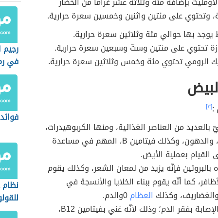
لأومليت بإضافة مئة وثلاثة عشر غراماً من الخضار
ة، وتحتوي على مئتين واثنين وخمسين سعرة حرارية.
 يوجد بها حوالي مئة وثلاثين سعرة حرارية.
زة تحتوي على مئتين وستّ وسبعين سعرة حرارية.
رجيم ا
ك الرومي تحتوي مئة وخمس وثلاثين سعرة حرارية.
في رم
لبيض
:
[٣]
فوائد 
 بالعديد من العناصر الغذائية، ومنها الكربوهيدرات،
والبروتين، والدهون، وكذلك فيتامين B، المهم في مساعدة
ى القيام بعملية الأيض.
 بالبروتين فإنّه يزيد من لمعان الشعر، وكذلك يقوم
ظافر، كما أنّه يقوم ببناء الخلايا والأنسجة في
نظام 
والغضاريف، وكذلك
العظام
0والدم.
للقول
يقي من الإصابة بفقر الدم؛ وذلك لأنّه غني بفيتامين B12،