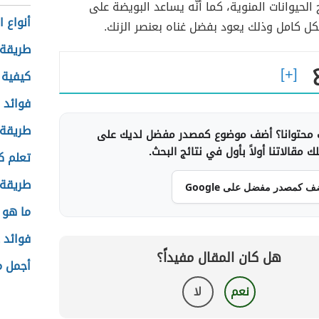
ج الحيوانات المنوية، كما أنّه يساعد البويضة على
أنواع ا
ل كامل وذلك يعود بفضل غناه بعنصر الزنك.
طريقة 
كيفية
فوائد ج
طريقة 
محتوانا؟ أضف موضوع كمصدر مفضل لديك على
 مقالاتنا أولاً بأول في نتائج البحث.
تعلم ك
طريقة 
ف كمصدر مفضل على Google
ما هو 
فوائد 
هل كان المقال مفيداً؟
أجمل م
نعم
لا