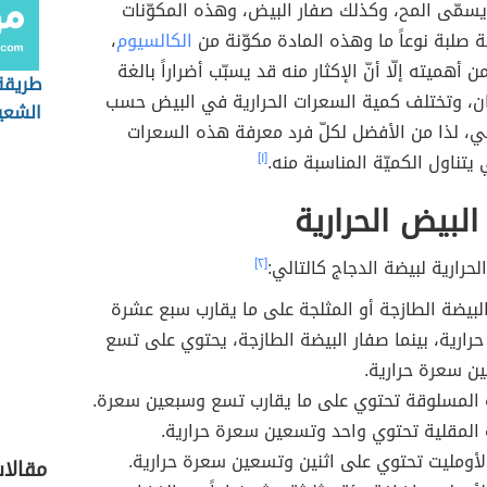
يسمّى المح، وكذلك صفار البيض، وهذه المكوّنات
صلبة نوعاً ما وهذه المادة مكوّنة من
الكالسيوم
،
 أهميته إلّا أنّ الإكثار منه قد يسبّب أضراراً بالغة
طريقة
ن، وتختلف كمية السعرات الحرارية في البيض حسب
الشعير
، لذا من الأفضل لكلّ فرد معرفة هذه السعرات
 يتناول الكميّة المناسبة منه.
[١]
لبيض الحرارية
حرارية لبيضة الدجاج كالتالي:
[٢]
لبيضة الطازجة أو المثلجة على ما يقارب سبع عشرة
رارية، بينما صفار البيضة الطازجة، يحتوي على تسع
 سعرة حرارية.
 المسلوقة تحتوي على ما يقارب تسع وسبعين سعرة.
 المقلية تحتوي واحد وتسعين سعرة حرارية.
لأومليت تحتوي على اثنين وتسعين سعرة حرارية.
مقالات