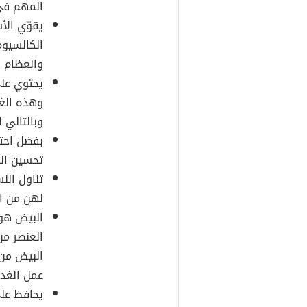
المهم في 
يقوّي الأ
الكالسيوم
والعظام 
يحتوي على
وهذه الغد
وبالتالي 
تحسين الر
تناول الن
لهن من ال
البيض هو 
العنصر من
البيض من 
عمل الغدة
يحافظ على