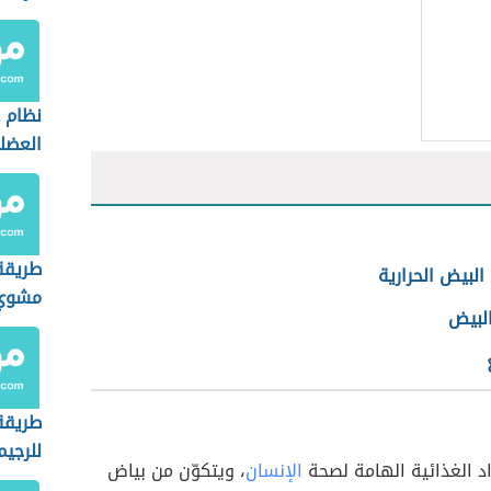
نظام غ
العضل
الدهو
طريقة
لبيض الحرارية
مشوي 
البيض
طريقة
للرجيم
د الغذائية الهامة لصحة
الإنسان
، ويتكوّن من بياض