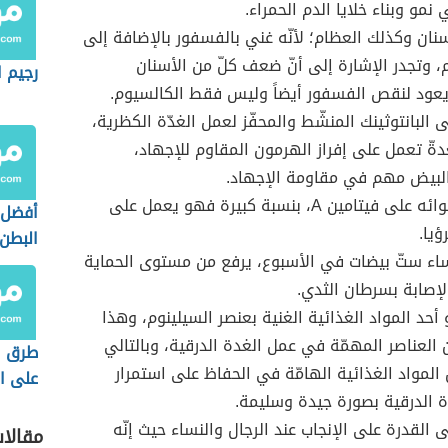
نمو وبناء خلايا الدم الحمراء.
سنان وكذلك العظام؛ لأنّه غني بالفسفور بالإضافة إلى
، وتجدر الإشارة إلى أنّ ضعف كلّ من الأسنان
رجيم ا
يعود لنقص الفسفور أيضاً وليس فقط الكالسيوم.
 البانتوثينك المنشّط والمحفّز لعمل الغدّة الكظرية،
ةّ تعمل على إفراز الهرمون المقاوم للإجهاد،
البيض مهم في مقاومة الإجهاد.
بفضل احتوائه على فيتامين A، بنسبة كبيرة فهو يعمل على
أفضل 
ؤيا.
البطن
ساء ستّ بيضات في الأسبوع، يرفع من مستوى الحماية
إصابة بسرطان الثدي.
أحد المواد الغذائية الغنية بعنصر السيلينوم، وهذا
 العناصر المهمّة في عمل الغدة الدرقية، وبالتالي
طرق ا
المواد الغذائية الهامّة في الحفاظ على استمرار
على ال
 الدرقية بصورة جيدة وسليمة.
الرجيم
 القدرة على الإنجاب عند الرجال والنساء حيث إنّه
مقالا