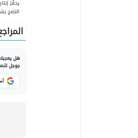
يحفّز إنتا
النضج بشك
المراجع
هل يعجبك 
جوجل لتصلك
أض