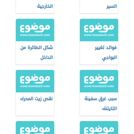
السير
الخارجية
فوائد تغيير
شكل الطائرة من
البواجي
الداخل
سبب غرق سفينة
نقص زيت المحرك
التايتنك