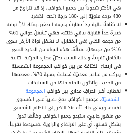
هي الأكثر شذوذاً بين جميع الكواكب، إذ قد تتراوحُ من
430 درجة مئويّة إلى -180 درجة (تحت الصّفر).
له كثافةٌ عالية جداً مقارنةً بحجمه الصغير، وذلك لأنَّ نواته
كبيرةٌ جداً مُقارنة بباقي كتلته، فهي تشغلُ حوالي 61%
من حجمه الكلي (في المُقابل، لا تشغل نواة الأرض سوى
16% من حجمها). وتتألَّفُ هذه النواة من الحديد النقيّ
بالكامل تقريباً، ولذلك السبب يحتلّ عطارد المرتبة الثانية
في ارتفاع الكثافة من بين كواكب المجموعة الشمسيّة.
يتركب من عناصر معدنيّة مُختلفة بنسبة 70%، معظمها
من الحديد، وثلاثون بالمئة منها من السيليكات.
لعُطارد أكبر انحرافٍ مداري بين كواكب
المجموعة
الشمسيّة
. فجميع الكواكب تقعُ تقريباً على المُستوى
نفسه، ويعني ذلك أنَّه عندَ النظر إلى النظام الشمسي
من منظورٍ جانبيّ، ستبدو جميع الكواكب وكأنَّها تدورُ
بشكلٍ مُستوٍ، أي على الارتفاع والزاوية نفسيهما تقريباً،
وتُسمّى تلك الزاوية "سهل النظام الشمسي". والسَّببُ