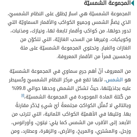
المجموعة الشمسيّة
المجموعة الشمسيّة هي اسمٌ يُطلق على النظام الشمسيّ،
الذي يَضمُّ الشمس وجميع الكواكب والأقمار السماويّة التي
تدور حولها، من كواكب وأقمار تابعة لها، ونيازك، ومذنبات،
وكويكبات، وغيرها من السحب الغازيّة، التي تتكوّن من
الغازات والغبار. وتحتوي المجموعة الشمسيّة على مئة
وخمسين قمراً من الأقمار المعروفة.
من المعروف أنّ أهم جرمٍ سماوي في المجموعة الشمسيّة
هو
الشمس
، لأنها تقع في مركز النظام الشمسيّ وتُسيطر
عليه بجاذبيّتها، حيثُ تشكل الشمسُ وحدها حوالي 99.8%
من كُتلة المادة الموجودة في المجموعة الشمسيّة،
[١]
وبالتالي لا تُمثّل الكواكبُ مجتمعةً أيّ شيءٍ يُذكَر مقارنةً
بها. وتليها في الأهميّة الكواكب الثمانية، التي تترتب من
الأبعد إلى الأقرب من الشمس كما يلي: نبتون، وأورانوس،
وزحل، والمشتري، والمريخ، والأرض، والزهرة، وعطارد، ومن