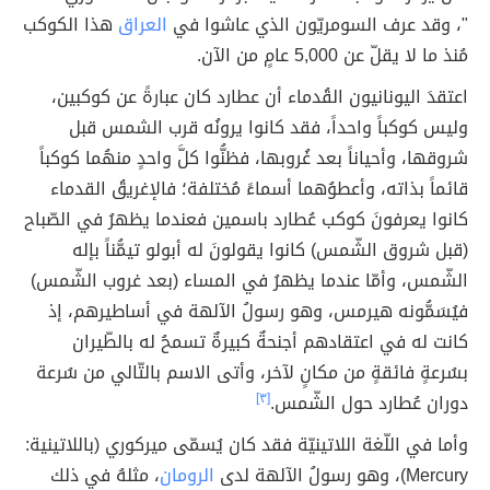
"، وقد عرف السومريّون الذي عاشوا في
العراق
هذا الكوكب
مُنذ ما لا يقلّ عن 5,000 عامٍ من الآن.
اعتقدَ اليونانيون القُدماء أن عطارد كان عبارةً عن كوكبين،
وليس كوكباً واحداً، فقد كانوا يرونُه قرب الشمس قبل
شروقها، وأحياناً بعد غُروبها، فظنُّوا كلَّ واحدٍ منهُما كوكباً
قائماً بذاته، وأعطوُهما أسماءً مُختلفة؛ فالإغريقُ القدماء
كانوا يعرفونَ كوكب عُطارد باسمين فعندما يظهرُ في الصّباح
(قبل شروق الشّمس) كانوا يقولونَ له أبولو تيمُّناً بإله
الشّمس، وأمّا عندما يظهرُ في المساء (بعد غروب الشّمس)
فيُسَمُّونه هيرمس، وهو رسولُ الآلهة في أساطيرهم، إذ
كانت له في اعتقادهم أجنحةٌ كبيرةٌ تسمحُ له بالطّيران
بسُرعةٍ فائقةٍ من مكانٍ لآخر، وأتى الاسم بالتّالي من سُرعة
دوران عُطارد حول الشّمس.
[٣]
وأما في اللّغة اللاتينيّة فقد كان يُسمّى ميركوري (باللاتينية:
Mercury)، وهو رسولُ الآلهة لدى
الرومان
، مثلهُ في ذلك