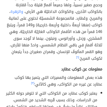
وحجمٍ صغير نسبياً، ولها جميعاً أقمارٌ قليلة جداً مُقارنة
بالكواكب الأخرى، والكواكبُ الداخليّة هي الأرض،
والزهرة
،
والمريخ، وعُطارد. فالمجموعة الشمسيّة تحتوي على ثمانية
كواكب (منها أربعةٌ داخلية وأربعة خارجية) و149 قمراً، ويتبعُ
146 قمراً من هذه الأقمار الكواكب الغازيّة الخارجيّة، وهي
المشتري، وزحل، وأورانوس، ونبتون، بينما لا تُوجد سوى
ثلاثة أقمارٍ في باقي النظام الشمسي، واحدٌ منها للأرض،
وهو القمر المألوفُ للإنسان، وقمران صغيران جداً يتبعانِ
لكوكب المريخ.
[٦]
معلومات عن كوكب عطارد
هذه بعض المعلومات والمميزات التي يتميز بها كوكب
عطارد عن غيره من الكواكب، وهي كالآتي:
[٣]
يعتبر كوكب عطارد من الكواكب التي لا تتوفر حوله الكثير
من الدراسات، وذلك بسبب قُربه الشديد من الشمس،
وبالتالي غالباً ما يغرقُ في ضوئها الساطع، فتكونُ رؤيته