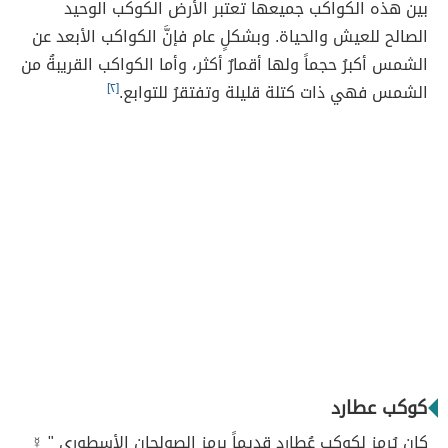
بين هذه الكواكب جميعها تعتبر الأرض الكوكب الوحيد
الصالح للعيش والحياة. وبشكلٍ عام فإنَّ الكواكب الأبعد عن
الشمس أكبرُ حجماً ولها أقمارٌ أكثر، وأما الكواكب القريبةُ من
الشمس فهي ذات كتلة قليلة وتفتقرُ للتوابع.
[٢]
كوكب عطارد
كان يُرمز لكوكب عُطارد قديماً برمز الصولجان الأسطوري " ☿