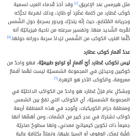
مثل هيرمس عند الإغريق.
[٤]
وقد أخذ قُدماء العرب تسمية
كوكب عُطارد من كلمة عَطْرَدَ أو طَارَدَ، وذلك لسُرعة تحرُّكه
وجريانه المُتَتابع، حيث إنّه يتحرّك ويدور بسرعةٍ حول الشّمس
لقُربه الشّديد منها. وتفسير سرعته من ناحية فيزيائيّة أنه
كُلَّما اقترب الكوكب من الشّمس تزدادُ سرعة دورانه حولها.
[٥]
عددُ أقمار كوكب عطارد
ليس لكوكب عُطارد أيّ أقمارٍ أو توابع طبيعيّة
، فهو واحدٌ من
كوكبين وحيدَيْن في المجموعة الشمسيّة ليست لهُما أقمارٌ
معروفة، والكوكب الآخر هو الزهرة.
[٦]
وبشكلٍ عام فإنَّ عُطارد هو واحدٌ من الكواكب الداخليّة في
المجموعة الشمسيّة، أي الكواكب التي تقعُ بين الشمس
ومنطقة حزام الكويكبات، وتُوجد في هذه المنطقة أربعة
كواكب تشتركُ في عددٍ كبير من السِّمات، ومن أهمِّها أنها
جميعاً ذات تكوين كيميائيّ معدني، ولها سطوحٌ صخريّة
صُلْبة يُمكن الوقوف أو السيرُ عليها، وتمتازُ بكثافةٍ عالية