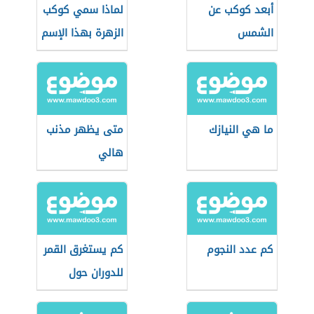
أبعد كوكب عن
لماذا سمي كوكب
الشمس
الزهرة بهذا الإسم
ما هي النيازك
متى يظهر مذنب
هالي
كم عدد النجوم
كم يستغرق القمر
للدوران حول
الشمس