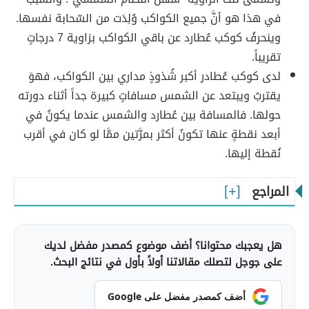
في هذا هو أنَّ جميع الكواكب وُلِدَت من السّحابة نفسها.
وينحرفُ كوكب عُطارد عن باقي الكواكب بزاوية 7 درجاتٍ
تقريباً.
لدى كوكب عُطادر أكبر شُذوذٍ مداري بين الكواكب، فهوَ
يقتربُ ويبتعد عن الشمس مسافاتٍ كبيرة جداً أثناء دورته
حولها. فالمسافة بين عُطارد والشمس عندما يكونُ في
أبعد نقطةٍ عنها تكونُ أكثر بمرَّتين ممَّا لو كان في أقرب
نُقطة إليها.
المراجع
هل يعجبك محتوانا؟ أضف موضوع كمصدر مفضل لديك
على جوجل لتصلك مقالاتنا أولاً بأول في نتائج البحث.
أضف كمصدر مفضل على Google