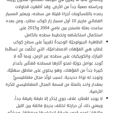
ودراسته صعبةً جداً من الأرض. وقد أظهرت مُحاولات
رصده بالتلسكوبات أجزاءً قليلة من سطحه، ويعتبر المسبار
الفضائي مارينر 10 أول مسبار زار كوكب عطارد، ومن بعده
ساعدت بعثة ماسنجر بين عامي 2004 و2015 على
استكمال استكشافه وتخطيط سطحه بالكامل.
الظاهرة الجيولوجيّة الوحيدةُ تقريباً على سطح كوكب
عُطارد هي الفوّهات الاصطداميّة، التي تخلَّفت عن تساقُط
النيازك والكويكبات على سطحه عبر الزمن، وبما أنَّه لا
تُوجد عوامل جويّة لمحو آثارها فسطحه مُغطّى بأعدادٍ
كبيرة جداً من الفوّهات، وهو يحتوي على مناطق سهليّة،
وتوجد له نواة حديدية، تسبب تولّد مجال مغناطيسيٍّ
بمقدار واحد بالمئة من قسمة المجال المغناطيسي للكرة
الأرضية.
لا يوجد لعُطارد غلاف جوي يُذكر إلا طبقة رقيقة جداً،
ويعني ذلك أن حرارتهُ تختلف بدرجةٍ فائقة بين الليل
والنهار؛ لعدم وُجود طريقة لاحتباسها وحفظها، وحرارتُه