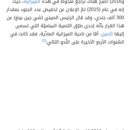
و2016) أصبح هناك تراجعٌ ملحوظٌ في هذه
الميزانية
، حيث
إنه في عام (2015) تمّ الإعلان عن تخفيض عدد الجنود بمقدار
300 ألف جندي، وقد قال الرئيس الصيني (شي جين بينغ) عن
هذا القرار بأنّه إحدى طرُق التنمية السِلميّة التي تسعى
إليها
الصين
. أمّا من ناحية الميزانية المادِّية، فقد كانت في
السَّنوات الأربع الأخيرة على النَّحو التالي:
[٢]