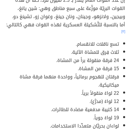
إن عدد القوات العام يُقدَّر بـ 2.3 مليون فرد، كما أنّ هذه
القوات البرِيّة موزَّعة على سبع مناطق وهي: شين يانغ،
وبيجين، ولانزهو، وجينان، ونان جينغ، وغوان زو، تشينغ دو.
أما بالنسبة للتَّشكيلة العسكرية لهذه القوات فهي كالتالي:
[٣]
تسع ناقلات للانقسام.
ثلاث فِرق للمشاة الآلية.
24 فرقة منقولة براً من المشاة.
15 فرقة من المشاة.
فرقتان للهجوم برمائياً، وواحدة منهما فرقة مشاة
ميكانيكية.
22 لواءً منقولاً برياً.
12 لواءً (مدرَّع).
14 كتيبة مدفعية مضادة للطائرات.
19 لواءً جوياً.
لواءان بحريَّان متعدِّدا الاستخدامات.