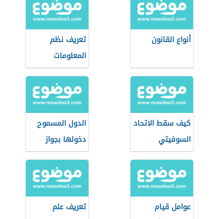
أنواع القانون
تعريف نظم
المعلومات
الجغرافية
كيف سقط الاتحاد
الدول المسموح
السوفيتي
دخولها بجواز
دومينيكا
عوامل قيام
تعريف علم