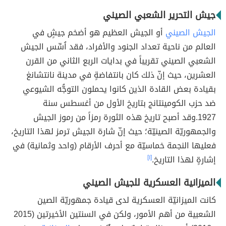
جيش التحرير الشعبي الصيني
الجيش الصيني
أو الجيش العظيم هو أضخم جيشٍ في
العالم من ناحية تعداد الجنود والأفراد، فقد اُسِّس الجيش
الشعبي الصيني تقريباً في بدايات الربع الثاني من القرن
العشرين، حيث إنّ ذلك كان بانتفاضةٍ في مدينة نانتشانغ
بقيادة بعض القادة الذين كانوا يحملون التوجُّه الشيوعي
ضد حزب الكومينتانج بتاريخ الأول من أغسطس سنة
1927.وقد أصبح تاريخ هذه الثورة رمزاً من رموز الجيش
والجمهوريّة الصينيّة؛ حيث إنّ شارة الجيش ترمز لهذا التاريخ،
فعليها النجمة خماسيّة مع أحرف الأرقام (واحد وثمانية) في
إشارةٍ لهذا التاريخ.
[١]
الميزانية العسكرية للجيش الصيني
كانت الميزانيّة العسكرية لدى قيادة جمهوريّة الصين
الشعبية من أهم الأمور، ولكن في السنتين الأخيرتين (2015