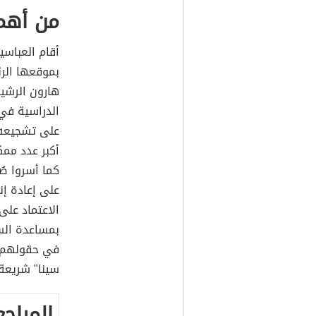
من أهم 
أقام العباس
بموقعها الرئ
هارون الرشي
الدراسية في 
على تشجيعه،
أكبر عدد ممك
كما أسروا صُ
على إعادة إن
الاعتماد على
بمساعدة الس
في حقولهم؛ ف
سينا" شريعة 
المراجع