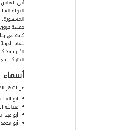
أبي العباس 
الدولة العبا
المشهورة، و
خمسة قرون م
كانت في بداي
نشأة الدولة 
الآخر فقد كا
المتوكل على 
أسماء ا
من أشهر الخ
أبو العبا
عبدالله أب
أبو عبد ا
أبو محمد