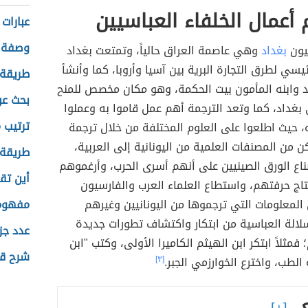
أعمال الخلفاء العباسيين
عبارات 
وصفة 
ييون
بغداد
وهي عاصمة العراق حالياً، وتمتعت بغداد
يسي لطرق التجارة البرية بين آسيا وأروبا، كما وأنشأ
طريقة 
د وابنه المأمون بيت الحكمة، وهو مكان مخصص للمنح
بحث عن
بغداد، كما وتعد الترجمة أهم عمل قاموا به وعملوا
ترتيب 
 حيث اطلعوا على العلوم المختلفة من خلال ترجمة
ن من المصنفات العلمية من اليونانية إلى العربية،
طريقة 
ناع الورق الصينيين على أنهم أسرى الحرب، وأرغموهم
أين تقع
تاج حرفتهم، واستطاع العلماء العرب والفارسيون
 المعلومات التي ترجموها من اليونانيين وغيرهم
مفهوم 
لالة العباسية من ابتكار واكتشاف تطورات جديدة
عدد جزر
مثلاً ابتكر ابن الهيثم الكاميرا الأولى، وكتب "ابن
شرح ق
الطب، واخترع الخوارزمي الجبر.
[٣]