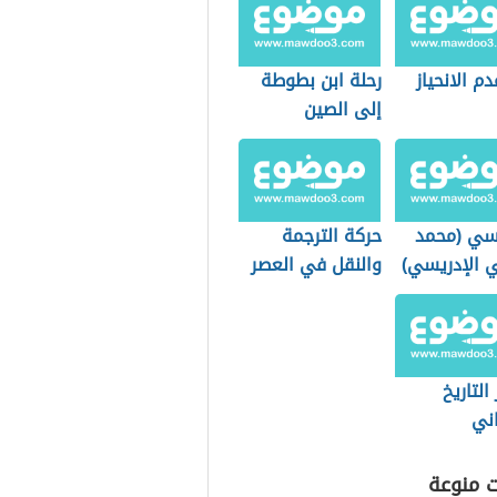
م الانحياز
رحلة ابن بطوطة
إلى الصين
يسي (محمد
حركة الترجمة
ي الإدريسي)
والنقل في العصر
العباسي الأول
وأثرها على الفكر
والأدب والثقافة
التاريخ
اني
ت منوعة