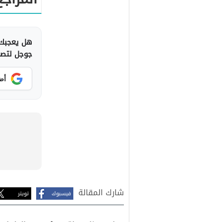
هل يعجبك 
جوجل لتصلك
أض
شارك المقالة
فيسبوك
تويتر