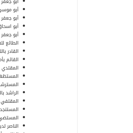
أبو جعفر 
أبو موسى 
أبو جعفر ع
أبو اسحا
أبو جعفر 
الطائع لله
القادر بالل
القائم بأمر
المقتدي بأ
المستظهر 
المسترشد 
الراشد بال
المقتفي ل
المستنجد ب
المستضيء 
الناصر لدي