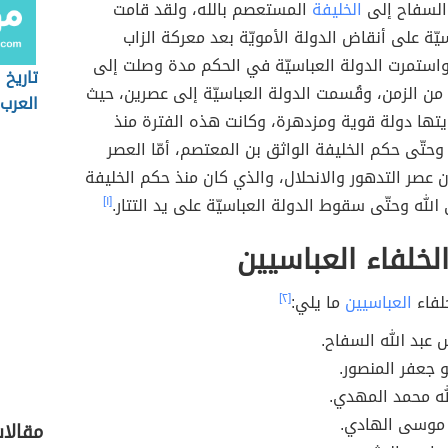
السفاح إلى
الخليفة
المستعصم بالله، ولقد قامت
سيّة على أنقاض الدولة الأمويّة بعد معركة الزاب
استمرت الدولة العباسيّة في الحكم مدة وصلت إلى
تاريخ 
ن الزمن، وقُسمت الدولة العباسيّة إلى عصرين، حيث
العرب
تها دولة قوية ومزدهرة، وكانت هذه الفترة منذ
وحتّى حكم الخليفة الواثق بن المعتصم، أمّا العصر
ن عصر التدهور والانحلال، والذي كان منذ حكم الخليفة
الله وحتّى سقوط الدولة العباسيّة على يد التتار.
[١]
لخلفاء العباسيين
لفاء
العباسيين
ما يلي:
[٢]
س عبد الله السفاح.
و جعفر المنصور.
لله محمد المهدي.
 موسى الهادي.
مقالا