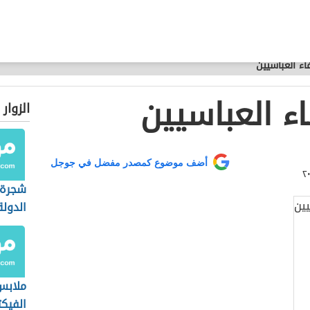
اء العباسيين
ء العباسيين
الزوار
أضف موضوع كمصدر مفضل في جوجل
شجرة 
الدول
ملابس
الفيك