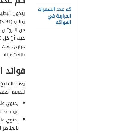
كم عدد 
كم عدد السعرات
يتكون البطيخ
الحرارية في
الفواكه
من البروتين 
بالفيتامينات
فوائد ا
يعتبر البطيخ
للجسم أهمها
يحتوي عل
ويساعد عل
يحتوي على
بالعناصر ا