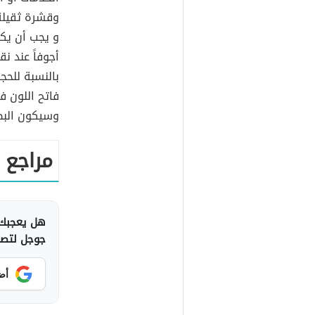
وقشرة ثقيلة
و يجب أن يكو
أجوفاً عند نق
بالنسبة للحج
فاتح اللون ف
وسيكون البطيخ
مراجع
هل يعجبك 
جوجل لتصلك
أض