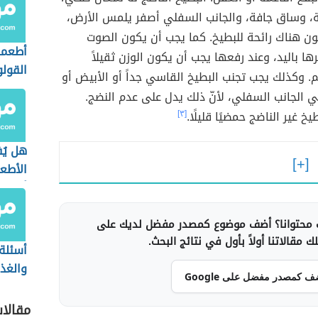
، وساق جافة، والجانب السفلي أصفر يلمس الأرض،
ن هناك رائحة للبطيخ. كما يجب أن يكون الصوت
أطعمة
رها باليد، وعند رفعها يجب أن يكون الوزن ثقيلاً
القول
م. وكذلك يجب تجنب البطيخ القاسي جداً أو الأبيض أو
ي الجانب السفلي، لأنّ ذلك يدل على عدم النضج.
 غير الناضج حمضيًا قليلًا.
[٣]
هل يُ
الأطع
أثناء 
محتوانا؟ أضف موضوع كمصدر مفضل لديك على
 مقالاتنا أولاً بأول في نتائج البحث.
أسئلة
والغذا
ف كمصدر مفضل على Google
مقالا