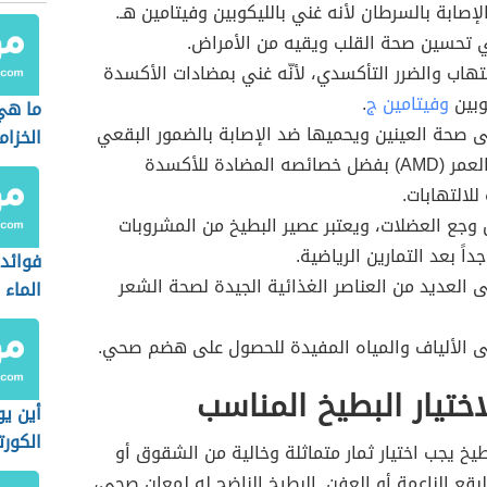
إصابة بالسرطان لأنه غني بالليكوبين وفيتامين هـ.
 تحسين صحة القلب ويقيه من الأمراض.
لتهاب والضرر التأكسدي، لأنّه غني بمضادات الأكسدة
وبين
وفيتامين ج
.
ما هي
 صحة العينين ويحميها ضد الإصابة بالضمور البقعي
الخزا
المرتبط بالعمر (AMD) بفضل خصائصه المضادة للأكسدة
للالتهابات.
جع العضلات، ويعتبر عصير البطيخ من المشروبات
داً بعد التمارين الرياضية.
فوائد
 العديد من العناصر الغذائية الجيدة لصحة الشعر
الماء
ى الألياف والمياه المفيدة للحصول على هضم صحي.
اختيار البطيخ المناسب
أين يو
الكورت
طيخ يجب اختيار ثمار متماثلة وخالية من الشقوق أو
الطبي
لبقع الناعمة أو العفن. البطيخ الناضج له لمعان صحي،