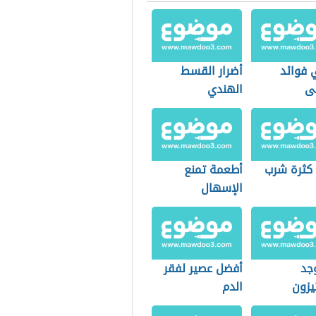
 فوائد
أضرار القسط
مى
الهندي
 كثرة شرب
أطعمة تمنع
الإسهال
جد
أفضل عصير لفقر
يزون
الدم
عي