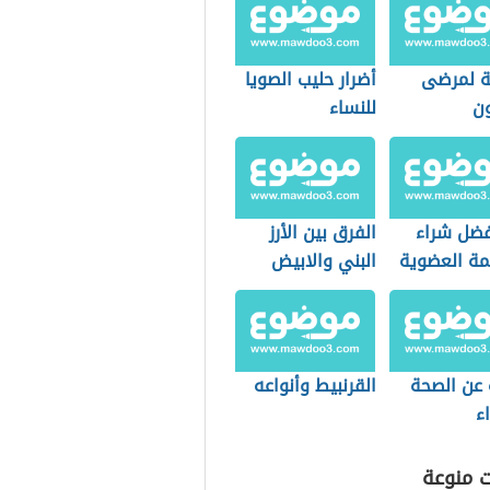
 لمرضى
أضرار حليب الصويا
ون
للنساء
فضل شراء
الفرق بين الأرز
مة العضوية
البني والابيض
التسوق؟
 عن الصحة
القرنبيط وأنواعه
ء
ت منوعة