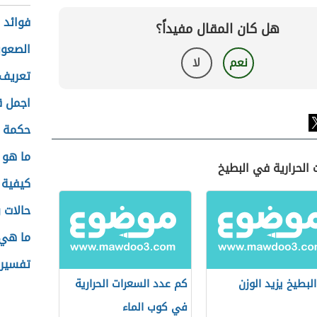
فوائد 
هل كان المقال مفيداً؟
الصعوب
نعم
لا
تعريف ا
اجمل ق
حكمة 
ما هو 
 الحرارية في البطيخ
كيفية 
حالات 
ما هي 
تفسير 
لبطيخ يزيد الوزن
كم عدد السعرات الحرارية
في كوب الماء