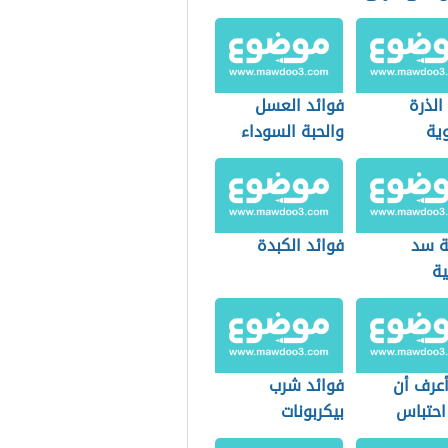
الذرة
فوائد العسل
ية
والحبة السوداء
على الريق
 سد
فوائد الكبدة
ة
عرف أن
فوائد شرب
احتباس
بيكربونات
الصوديوم