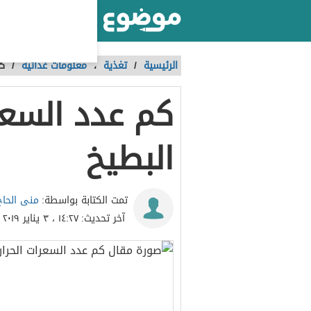
أكبر موقع عربي بالعالم
الرئيسية
/
تغذية
،
معلومات غذائية
/
كم
كم عدد السعر
البطيخ
منى الحاج
تمت الكتابة بواسطة:
آخر تحديث:
١٤:٢٧ ، ٣ يناير ٢٠١٩