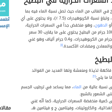
السعرات الحرارية في البطيخ
 في الغالب من الماء حيث تصل نسبة الماء فيه بما
يقارب (91 ٪)، وتبلغ نسبة الكربوهيدرات (7.5 ٪)، ولا يحتوي على أي
أطعمة
أو
الدهون
، وهو منخفض جداً في السعرات الحرارية،
الإمس
حيث أنّ كل 100 جرام من البطيخ يحتوي على ما يقارب 30 سعر
حراري، و7.5 جرام من الكربوهيدرات، و0.4 جرام ألياف وهو غني
 والمعادن ومضادات الأكسدة.
[١]
لبطيخ
 فاكهة لذيذة ومنعشة ولها العديد من الفوائد
 ما يلي:
[٢]
ى نسبة عالية من
الماء
، مما يساعد في ترطيب الجسم
ى الشعور بالشبع.
 كمية منخفضة السعرات الحرارية، كما أنّه غني
مقالا
لغذائية، والكاروتينات، وفيتامين ج و فيتامين هـ.