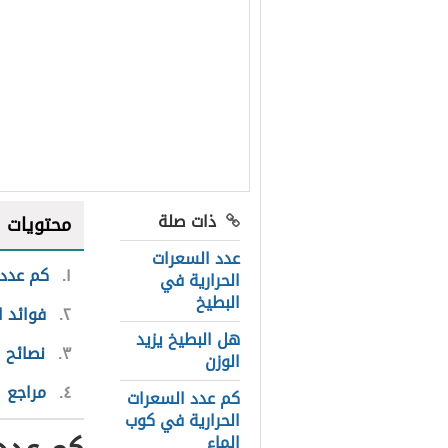
ذات صلة
محتويات
عدد السعرات
١
كم عدد 
الحرارية في
البطيخ
٢
فوائد ا
هل البطيخ يزيد
٣
نصائح ل
الوزن
٤
مراجع
كم عدد السعرات
الحرارية في كوب
الماء