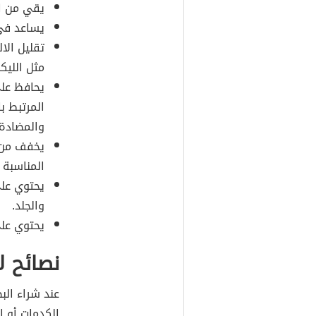
يقي من ال
يساعد في
تقليل الا
مثل الليك
يحافظ على
والمضادة 
يخفف من و
المناسبة ج
يحتوي على
والجلد.
يحتوي عل
نصائح ل
عند شراء الب
الكدمات أو ا