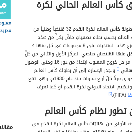
 كأس العالم الحالي لكرة
معلوم
يشارك في بطولة كأس العالم لكرة القدم 32 مُنتخباً وطنياً من
مدريد
العالم بحسب نظام تصفياتٍ خاصٍّ بكلٍّ من هذه
القارات، وتتوزع هذه المنتخبات على 8 مجموعات في كل منها 4
ل منها المُنتخبان صاحبي المركز الأول والثاني من كلِّ
مجموعة إلى مراحل خروج المغلوب ابتداءً من دور 16 وحتى الوصول
نهائي،
[١]
وتجدر الإشارة إلى أن بطولة كأس العالم
تُقام بشكل دوري مرةً كلّ أربع سنوات منذ عام 1930م، وهي تقع
نظيم الاتحاد الدوليّ لكرة القَدم أو كما يُعرف
فا
(FIFA).
[٢]
 تطور نظام كأس العالم
ة الأولى من نهائيّات كأس العالم لكرة القدم في
مقالا
دولة الأوروغواي في عام 1930م، وكان بطلها منتخب الدولة