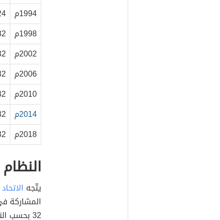
1994م
24
1998م
32
2002م
32
2006م
32
2010م
32
2014م
32
2018م
32
النظام 
يتّجه
الاتحاد 
32 بحسب ال