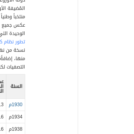
منتخباً وطني
عكس جميع الن
الوحيدة التي
تطور نظام ك
نسخة من نهائ
منها، إضافةً
التصفيات لكل
عد
السنة
ال
ال
1930م
13
1934م
16
1938م
16