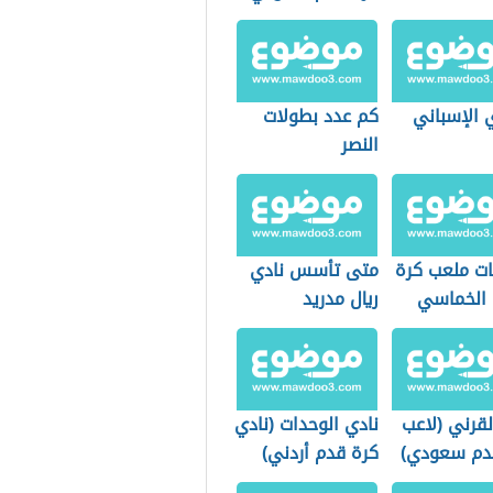
 الإسباني
كم عدد بطولات
النصر
ت ملعب كرة
متى تأسس نادي
 الخماسي
ريال مدريد
لقرني (لاعب
نادي الوحدات (نادي
دم سعودي)
كرة قدم أردني)