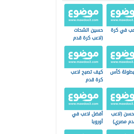
عب في كرة
حسين الشحات
(لاعب كرة قدم
مصري)
 بطولة كأس
كيف تصبح لاعب
كرة قدم
حسن (لاعب
أفضل لاعب في
دم مصري)
أوروبا