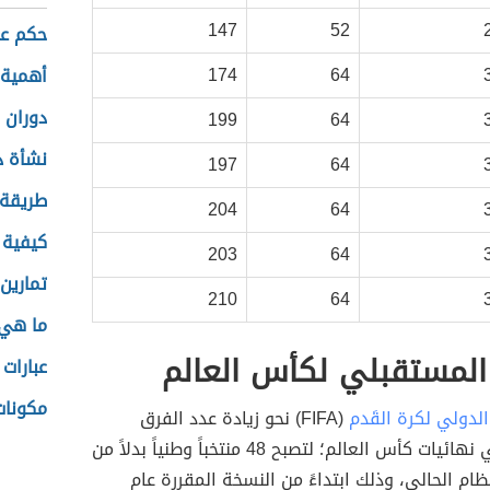
147
52
حكم عن
174
64
أهمية 
دوران 
199
64
نشأة د
197
64
طريقة 
204
64
كيفية 
203
64
تمارين 
210
64
ما هي 
المستقبلي لكأس العالم
عبارات 
مكونات
الدولي لكرة القَدم
(FIFA) نحو زيادة عدد الفرق
المشاركة في نهائيات كأس العالم؛ لتصبح 48 منتخباً وطنياً بدلاً من
نظام الحالي، وذلك ابتداءً من النسخة المقررة عام