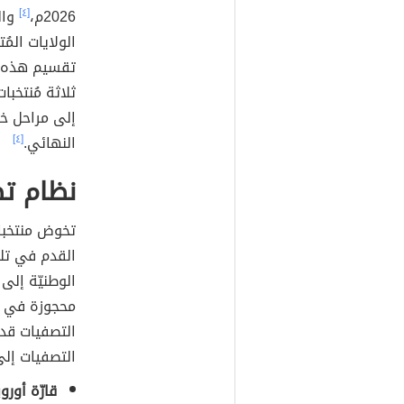
2026م،
[٤]
وال
الولايات المُ
ثلاثة مُنتخبا
النهائي.
[٤]
نظام ت
تخوض منتخبات
القدم في تلك
الوطنيّة إلى 
محجوزة في ال
التصفيات قد
التصفيات إلى
قارّة أوروب