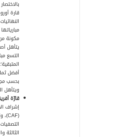
يتأهل أصح
التسع مبا
المتبقية؛
أفضل ثمان
ويتأهل ال
قارّة أفريق
إشراف الا
(CAF
التصفيات 
الثالثة و