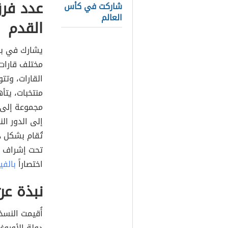
عدد فرق
شاركت في كأس
العالم
القدم
مختلف قارات 
منتخبات، يتأه
إلى الدور ال
تحت إشراف وت
اختصاراً
بالفي
نبذة عن
أُقيمت النسخ