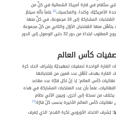
تي ستُقام في قارة أمريكا الشمالية في كلٍّ من
تحدة الأمريكيّة، وكندا، والمكسيك،
[٥]
علماً بأنّه سيتمّ
تقسيم هذه المُنتخبات المشاركة إلى 16 مجموعة، في كلٍّ منها
ت يتأهّل منها المُنتخبان الأوّل والثاني من كلّ مجموعة
إلى مراحل خروج المغلوب ابتداءً من دور 32 حتى الوصول إلى الدور
صفيات كأس العالم
 القارة الواحدة تصفيات تمهيديّة بإشراف اتحاد كرة
 القارة بهدف تَأهُل عدد مُعين من مُنتخباتها
نهائيات كأس العالم؛ إذ إنّ لكل قارّة عدد مقاعد
نهائيات، علماً بأن عدد المنتخبات المشاركة في هذه
 يختلف من نسخة إلى أخرى، ويبين الآتي نظام
 نهائيات كأس العالم الأخيرة بحسب كلّ قارّة:
[٦]
ا:
يُشرف الاتحاد الأوروبي لكرة القدم؛ الذي يُعرف