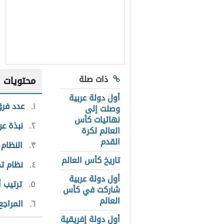
ذات صلة
محتويات
أول دولة عربية
١
عدد فرق
وصلت إلى
نهائيات كأس
٢
نبذة ع
العالم لكرة
القدم
٣
النظام
تاريخ كأس العالم
٤
نظام ت
أول دولة عربية
٥
ترتيب أ
شاركت في كأس
العالم
٦
المراجع
أول دولة إفريقية