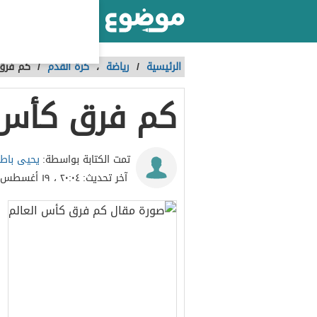
أكبر موقع عربي بالعالم
الرئيسية
/
رياضة
،
كرة القدم
/
كم فرق 
كم فرق كأس 
يحيى باطا
تمت الكتابة بواسطة:
آخر تحديث:
٢٠:٠٤ ، ١٩ أغسطس ٢٠٢٠