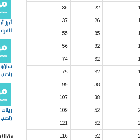
36
22
37
26
أبرز أ
الفرن
55
35
نشأته
56
32
74
32
ساؤول
75
32
(لاعب
إسبان
99
38
107
38
52
109
رينات
(لاعب
121
52
روسي
116
52
مقالا