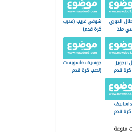
بطال الدوري
شوقي غريب (مدرب
سي منذ
كرة قدم)
 نيجويز
جوسيف ماسوبست
 كرة قدم
(لاعب كرة قدم
ي)
تشيكي)
 داساييف
 كرة قدم
)
ت منوعة