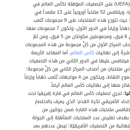
بالاختصار (UEFA) على التصفيات المؤهلة لكأس العالم في
قارة أوروبا، ويتنافس 52 منتخباً أوروبياً على 13 مقعداً في
النهائيات؛ حيث تتوزع هذه المنتخبات على 9 مجموعات تُلعب
مبارياتها ذهاباً وإياباً في الدور الأول، وتكون 7 مجموعات منها
مكونة من 6 فرق، ومجموعتين مكونتان من 5 فرق، ومن ثمّ
اب المركز الأول من كلِّ مجموعة من هذه المجموعات
شرةً إلى نهائيات
كأس العالم
، أما المقاعد الأربعة
 فيتنافس عليها في الدور الثاني من هذه التصفيات
ي منتخباتٍ من أصحاب المركز الثاني من كلِّ مجموعة؛
بحسب مجموع النقاط، ويتكون من 4 مواجهات تُلعب ذهاباً وإياباً
فائز منها إلى نهائيات كأس العالم أيضاً.
يا:
تجري تصفيات كأس العالم في قارة إفريقيا تحت
تحاد الأفريقي لكرة القدم؛ الذي يعرف بالاختصار
)، وتتنافس منتخبات هذه القارة ضمن جولتين من
بهدف تقليص عدد المنتخبات المتأهلة إلى الجولة
النهائية من التصفيات الأفريقيّة؛ ليصل عددهم بعد