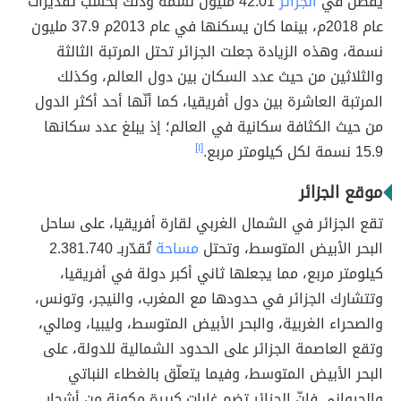
يقطن في
الجزائر
42.01 مليون نسمة وذلك بحسب تقديرات
عام 2018م، بينما كان يسكنها في عام 2013م 37.9 مليون
نسمة، وهذه الزيادة جعلت الجزائر تحتل المرتبة الثالثة
والثلاثين من حيث عدد السكان بين دول العالم، وكذلك
المرتبة العاشرة بين دول أفريقيا، كما أنّها أحد أكثر الدول
من حيث الكثافة سكانية في العالم؛ إذ يبلغ عدد سكانها
15.9 نسمة لكل كيلومتر مربع.
[١]
موقع الجزائر
تقع الجزائر في الشمال الغربي لقارة أفريقيا، على ساحل
البحر الأبيض المتوسط، وتحتل
مساحة
تُقدّربـ 2.381.740
كيلومتر مربع، مما يجعلها ثاني أكبر دولة في أفريقيا،
وتتشارك الجزائر في حدودها مع المغرب، والنيجر، وتونس،
والصحراء الغربية، والبحر الأبيض المتوسط، وليبيا، ومالي،
وتقع العاصمة الجزائر على الحدود الشمالية للدولة، على
البحر الأبيض المتوسط، وفيما يتعلّق بالغطاء النباتي
والحيواني فإنّ الجزائر تضم غابات كبيرة مكونة من أشجار