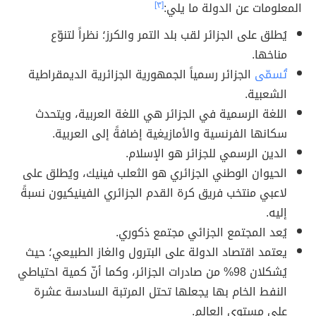
المعلومات عن الدولة ما يلي:
[٣]
يُطلق على الجزائر لقب بلد التمر والكرز؛ نظراً لتنوّع
مناخها.
تُسمّى
الجزائر رسمياً الجمهورية الجزائرية الديمقراطية
الشعبية.
اللغة الرسمية في الجزائر هي اللغة العربية، ويتحدث
سكانها الفرنسية والأمازيغية إضافةً إلى العربية.
الدين الرسمي للجزائر هو الإسلام.
الحيوان الوطني الجزائري هو الثعلب فينيك، ويُطلق على
لاعبي منتخب فريق كرة القدم الجزائري الفينيكيون نسبةً
إليه.
يُعد المجتمع الجزائي مجتمع ذكوري.
يعتمد اقتصاد الدولة على البترول والغاز الطبيعي؛ حيث
يُشكلان 98% من صادرات الجزائر، وكما أنّ كمية احتياطي
النفط الخام بها يجعلها تحتل المرتبة السادسة عشرة
على مستوى العالم.