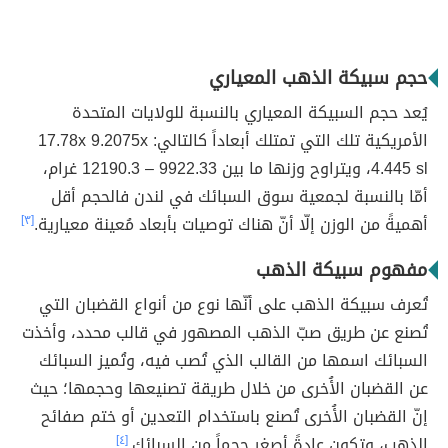
حجم سبيكة الذهب المعياري
يُعد حجم السبيكة المعياري بالنسبة للولايات المتحدة
الأمريكية تلك التي تمتلك أبعاداً كالتالي: 17.78x 9.2075x
4.445 sl، ويتراوح وزنها ما بين 9922.33 – 12190.3 غرام،
أمّا بالنسبة لجمعية سوق السبائك في لندن فالحجم أقل
أهميةً من الوزن إلّا أنّ هناك توصيات بأبعاد مُعينة معيارية.
[٣]
مفهوم سبيكة الذهب
تُعرف سبيكة الذهب على أنّها نوع من أنواع القضبان التي
تُصنع عن طريق صبّ الذهب المصهور في قالب محدد، وأخذت
السبائك اسمها من القالب الذي تُصب فيه، وتُميز السبائك
عن القضبان الأُخرى من خلال طريقة تصنيعها وحجمها؛ حيث
إنّ القضبان الأُخرى تُصنع باستخدام التعدين أو ختم صفائح
الذهب، وتكون عادةً أصغر حجماً من السبائك.
[٤]