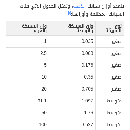
تتعدد أوزان سبائك
الذهب
، ويُمثل الجدول الآتي فئات
السبائك المختلفة وأوزانها:
[١]
نوع
وزن السبيكة
وزن السبيكة
السبيكة.
بالأونصة.
بالغرام.
صغير
0.035
1
صغير
0.088
2.5
صغير
0.176
5
صغير
0.35
10
صغير
0.705
20
متوسط
1.097
31.1
متوسط
1.76
50
متوسط
3.527
100