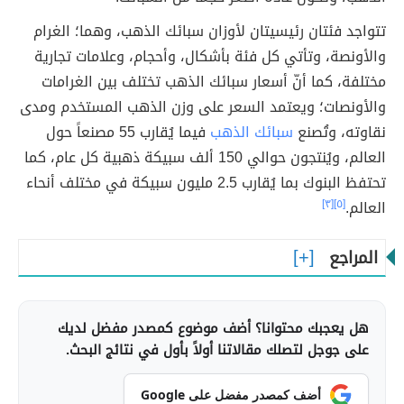
تتواجد فئتان رئيسيتان لأوزان سبائك الذهب، وهما؛ الغرام
والأونصة، وتأتي كل فئة بأشكال، وأحجام، وعلامات تجارية
مختلفة، كما أنّ أسعار سبائك الذهب تختلف بين الغرامات
والأونصات؛ ويعتمد السعر على وزن الذهب المستخدم ومدى
نقاوته، وتُصنع
سبائك الذهب
فيما يُقارب 55 مصنعاً حول
العالم، ويُنتجون حوالي 150 ألف سبيكة ذهبية كل عام، كما
تحتفظ البنوك بما يُقارب 2.5 مليون سبيكة في مختلف أنحاء
العالم.
[٥]
[٣]
المراجع
هل يعجبك محتوانا؟ أضف موضوع كمصدر مفضل لديك
على جوجل لتصلك مقالاتنا أولاً بأول في نتائج البحث.
أضف كمصدر مفضل على Google