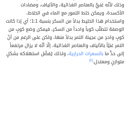
وذلك لأنّه غنيٌّ بالعناصر الغذائية، والألياف، ومضادات
الأكسدة، ويمكن خلط التمور مع الماء في الخلاط،
واستخدام هذا الخليط بدلاً من السكر بنسبة 1:1؛ أي إذا كانت
الوصفة تتطلّب كوباً واحداً من السكر، فيمكن وضع كوبٍ من
كوبٍ واحدٍ من عجينة التمر بدلاً منها، ولكن على الرغم من أنّ
التمر غنيّاً بالألياف والعناصر الغذائية، إلّا أنّه لا يزال مرتفعاً
إلى حدٍّ ما
بالسعرات الحرارية
، ولذلك يُفضّل استهلاكه بشكلٍ
متوازنٍ ومعتدل.
[٢]