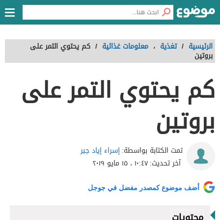
الرئيسية
/
تغذية
،
معلومات غذائية
/
كم يحتوي التمر على
بروتين
كم يحتوي التمر على
بروتين
إسراء إياد جبر
تمت الكتابة بواسطة:
آخر تحديث:
١٠:٤٧ ، ١٥ مايو ٢٠١٩
أضف موضوع كمصدر مفضل في جوجل
محتويات