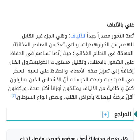
غني بالألياف
تُعدّ التمور مصدراً جيداً
للألياف
؛ وهي الجزء غير القابل
للهضم من الكربوهيدرات، والتي تُعدّ من العناصر الغذائيّة
المهمّة في النظام الغذائي؛ حيث إنّها تساهم في الحفاظ
على الشعور بالامتلاء، وتقليل مستويات الكوليسترول الضار،
إضافةً إلى تعزيز صحّة الأمعاء، والحفاظ على نسبة السكر
في الدم؛ حيث وجدت الدراسات أنّ الأشخاص الذين يتناولون
كميّاتٍ كافيةً من الألياف يمتلكون أوزاناً أكثر صحة، ويكونون
أقلّ عرضةً للإصابة بأمراض القلب، وبعض أنواع السرطان.
[٣]
المراجع
هل يعجبك محتوانا؟ أضف موضوع كمصدر مفضل لديك