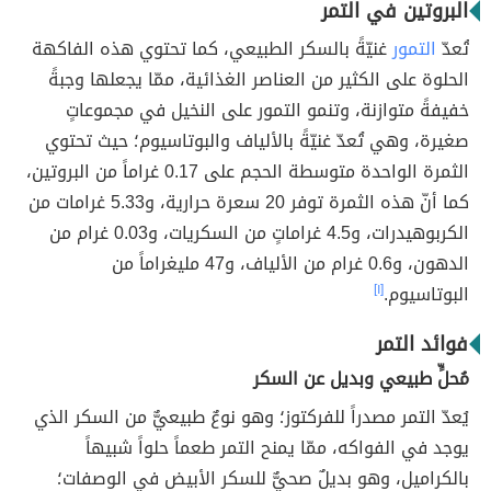
البروتين في التمر
تُعدّ
التمور
غنيّةً بالسكر الطبيعي، كما تحتوي هذه الفاكهة
الحلوة على الكثير من العناصر الغذائية، ممّا يجعلها وجبةً
خفيفةً متوازنة، وتنمو التمور على النخيل في مجموعاتٍ
صغيرة، وهي تُعدّ غنيّةً بالألياف والبوتاسيوم؛ حيث تحتوي
الثمرة الواحدة متوسطة الحجم على 0.17 غراماً من البروتين،
كما أنّ هذه الثمرة توفر 20 سعرة حرارية، و5.33 غرامات من
الكربوهيدرات، و4.5 غراماتٍ من السكريات، و0.03 غرام من
الدهون، و0.6 غرام من الألياف، و47 مليغراماً من
البوتاسيوم.
[١]
فوائد التمر
مُحلٍّ طبيعي وبديل عن السكر
يُعدّ التمر مصدراً للفركتوز؛ وهو نوعٌ طبيعيٌّ من السكر الذي
يوجد في الفواكه، ممّا يمنح التمر طعماً حلواً شبيهاً
بالكراميل، وهو بديلٌ صحيٌّ للسكر الأبيض في الوصفات؛