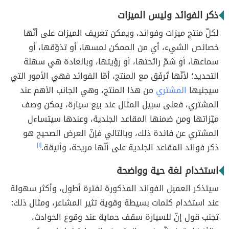
ذكر الفوائد وليس الميزات
لكلّ منتج ميزات وفوائد، ويمكن تعريف الميزات على أنّها
خصائص الشيء، أي من الممكن لمسها، أو تذوّقها، أو
سماعها، أو شمّ رائحتها، أو رؤيتها، وبالعادة هي سهلة
التحديد؛ لأنّها تُرفَق مع المنتج، أمّا الفوائد فهي الأمور التي
سيجنيها
المشتري
من هذا المنتج، وهي الجانب الأهم عند
المشتري، فعلى سبيل المثال عند بيع سيارة، يمكن وصف
ميّزاتها ومن ضمنها المقاعد الجلدية، وعندها سيتساءل
المشتري عن فائدة ذلك، وبالتالي فإنّ العرض الصحيح هو
ذكر فوائد المقاعد الجلدية على أنّها مريحة، وأنيقة.
[١]
استخدام لغة حية وواضحة
سيتذكر العميل الفوائد المذكورة لفترة أطول، وأكثر سهولة
عند استخدام كلمات بسيطة وقوية تثير المشاعر، ومثال ذلك:
تجنب قول إنّ للسيارة سقف حماية عند وقوع الحوادث،