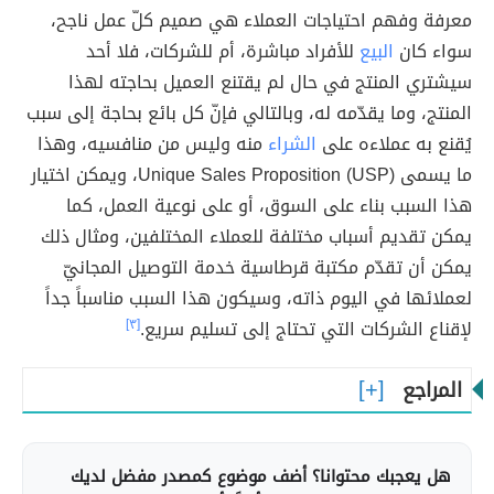
معرفة وفهم احتياجات العملاء هي صميم كلّ عمل ناجح،
سواء كان
البيع
للأفراد مباشرة، أم للشركات، فلا أحد
سيشتري المنتج في حال لم يقتنع العميل بحاجته لهذا
المنتج، وما يقدّمه له، وبالتالي فإنّ كل بائع بحاجة إلى سبب
يُقنع به عملاءه على
الشراء
منه وليس من منافسيه، وهذا
ما يسمى (Unique Sales Proposition (USP، ويمكن اختيار
هذا السبب بناء على السوق، أو على نوعية العمل، كما
يمكن تقديم أسباب مختلفة للعملاء المختلفين، ومثال ذلك
يمكن أن تقدّم مكتبة قرطاسية خدمة التوصيل المجانيّ
لعملائها في اليوم ذاته، وسيكون هذا السبب مناسباً جداً
لإقناع الشركات التي تحتاج إلى تسليم سريع.
[٣]
المراجع
هل يعجبك محتوانا؟ أضف موضوع كمصدر مفضل لديك