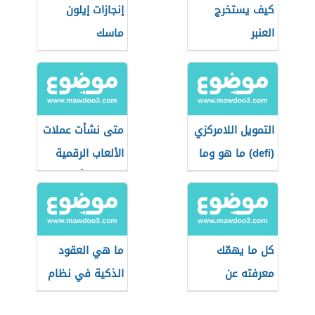
كيف يستخرج
إنجازات إيلون
العنبر
ماسك
التمويل اللامركزي
متى نشأت عملات
(defi) ما هو وما
الألعاب الرقمية
استخداماته؟
وما هي أبرز
أنواعها؟
كل ما يهمّك
ما هي العقود
معرفته عن
الذكية في نظام
العملات الرقمية
البلوك تشين وما