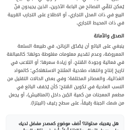
يُمكن تلقّي النصائح من الباعة الآخرين، الذين يجيدون فنّ
البيع في ذات المحل التجاري، أو الاطلاع على التجارب القريبة
في ذات المحيط التجاري.
الصدق والأمانة
ينبغي على البائع أن يَصْدُق الزبائن، في طبيعة السلعة
المعروضة، وعدم تقديم معلومات مغلوطة حولها؛ كالمبالغة
في فعالية وجودة المُنتج، أو زيادة سعرها؛ أو التلاعب في
تاريخ إنتاج وانتهاء صلاحية المثنتج الاستهلاكي؛ كالمواد
الغذائية، والعصائر المختلفة؛ وفي بعض الحالات التقليل من
النسب العادية في تكوين المُنتج؛ كأن يُخفف البائع في
مطعم المعجنات من كمية الجُبن داخل (المناقيش)، أو يجعل
من سُمك الجبنة رقيقاً، على سطح رغيف (البيتزا).
هل يعجبك محتوانا؟ أضف موضوع كمصدر مفضل لديك