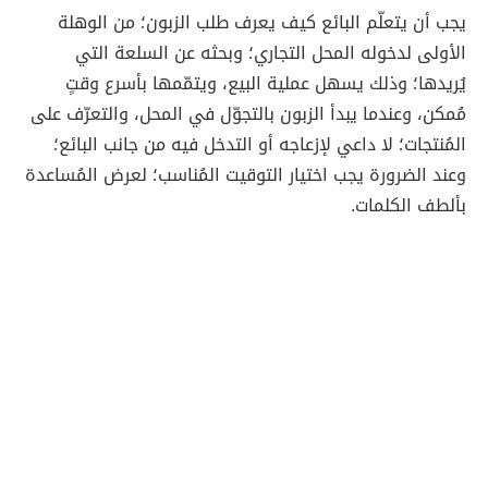
يجب أن يتعلّم البائع كيف يعرف طلب الزبون؛ من الوهلة
الأولى لدخوله المحل التجاري؛ وبحثه عن السلعة التي
يُريدها؛ وذلك يسهل عملية البيع، ويتمّمها بأسرع وقتٍ
مُمكن، وعندما يبدأ الزبون بالتجوّل في المحل، والتعرّف على
المُنتجات؛ لا داعي لإزعاجه أو التدخل فيه من جانب البائع؛
وعند الضرورة يجب اختيار التوقيت المُناسب؛ لعرض المُساعدة
بألطف الكلمات.