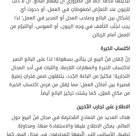
تبديلها لاحقاً؛ كما من الضروري أن يفهم البائع، أن لا ذنب
للزبون عند التعرّض لضغوطاتٍ في العمل، أو حدوث أيّ
إشكالٍ بين البائع وصاحب المحل أو المدير في العمل؛ لذا
يجب تجنّب التأفف في وجه الزبون، أو العبوس، أوالتبرّم من
العمل أمام الزبائن.
اكتساب الخبرة
إنّ إتقان فنّ البيع لن يتأتى بسهولة؛ لذا على البائع الصبر
لاكتساب الخبرة والمهارات اللازمة، والثبات في أحد المحال
التجارية؛ فكثيرٌ من الباعة الجُدد، يتنقلون ضمن فتراتٍ زمنيةٍ
قصيرة بين أماكن العمل؛ مما يُقلل من فرص اكتساب الخبرة
من مكانٍ مُعيّن، كما يشتت تركيز البائع أيضاً.
الاطلاع على تجارب الآخرين
هناك العديد من النماذج المُحترِفة في مجال فنّ البيع حول
العالم، يمكن الاطلاع عليها والاستفادة منها، ومحاولة
تطبيق الأساليب التي اتّبعها المحترفون في مجال البيع، كما