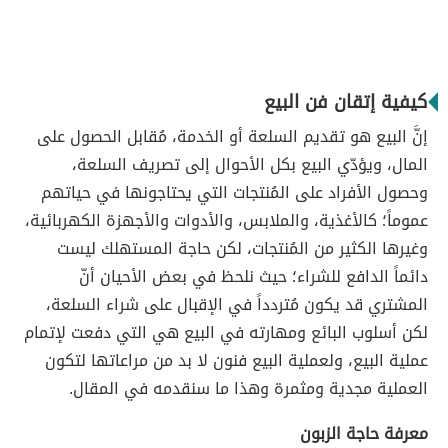
كيفية إتقان فن البيع
إنَّ البيع هو تقديم السلعة أو الخدمة، مُقابل الحصول على
المال، ويؤدّي البيع بكل الأحوال إلى تصريف السلعة،
وحصول الأفراد على المُنتجات التي يحتاجونها في حياتهم
عموماً؛ كالأغذية، والملابس، والأدوات والأجهزة الكهربائية،
وغيرها الكثير من المُنتجات، لكن حاجة المستهلك ليست
دائماً الدافع للشراء؛ حيث نلحظ في بعض الأحيان أنّ
المشتري قد يكون مُتردداً في الإقبال على شراء السلعة،
لكن أسلوب البائع ومهارته في البيع هي التي دفعت لإتمام
عملية البيع، ولعملية البيع فنون لا بد من مراعاتها لتكون
العملية مجدية ومثمرة وهذا ما سنقدمه في المقال.
معرفة حاجة الزبون