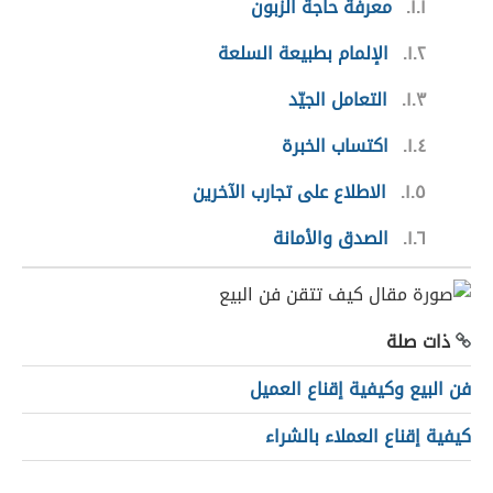
١.١
معرفة حاجة الزبون
١.٢
الإلمام بطبيعة السلعة
١.٣
التعامل الجيّد
١.٤
اكتساب الخبرة
١.٥
الاطلاع على تجارب الآخرين
١.٦
الصدق والأمانة
ذات صلة
فن البيع وكيفية إقناع العميل
كيفية إقناع العملاء بالشراء