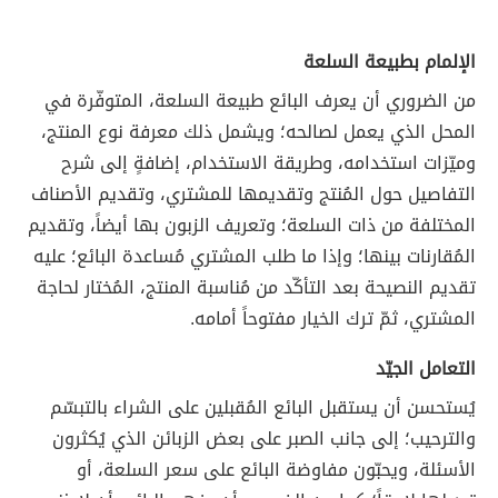
الإلمام بطبيعة السلعة
من الضروري أن يعرف البائع طبيعة السلعة، المتوفّرة في
المحل الذي يعمل لصالحه؛ ويشمل ذلك معرفة نوع المنتج،
وميّزات استخدامه، وطريقة الاستخدام، إضافةٍ إلى شرح
التفاصيل حول المُنتج وتقديمها للمشتري، وتقديم الأصناف
المختلفة من ذات السلعة؛ وتعريف الزبون بها أيضاً، وتقديم
المُقارنات بينها؛ وإذا ما طلب المشتري مُساعدة البائع؛ عليه
تقديم النصيحة بعد التأكّد من مُناسبة المنتج، المُختار لحاجة
المشتري، ثمّ ترك الخيار مفتوحاً أمامه.
التعامل الجيّد
يُستحسن أن يستقبل البائع المُقبلين على الشراء بالتبسّم
والترحيب؛ إلى جانب الصبر على بعض الزبائن الذي يُكثرون
الأسئلة، ويحبّون مفاوضة البائع على سعر السلعة، أو