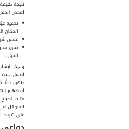
لفحص الحمل ا
تجميع عيِّ
المكان ال
غمس شريط
تمرير شري
التبوُّل.
وتجدُر الإشا
للحمل، حيث 
ظهور خطٍّ، كم
أو ظهور النت
فترة الصباح 
السوائل قبل 
على شريط الفح
دواعي إ