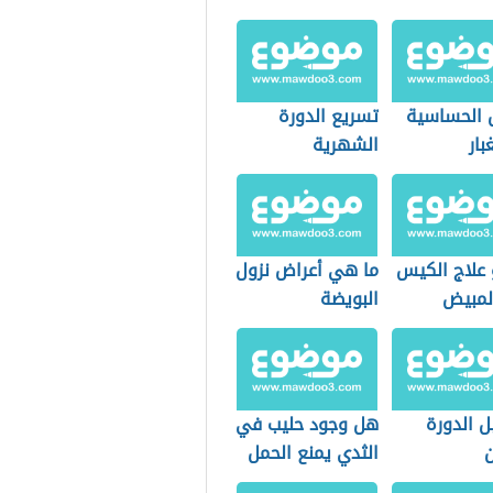
 الحساسية
تسريع الدورة
بار
الشهرية
 علاج الكيس
ما هي أعراض نزول
لمبيض
البويضة
ل الدورة
هل وجود حليب في
ن
الثدي يمنع الحمل