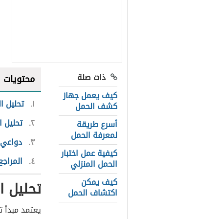
ذات صلة
محتويات
كيف يعمل جهاز
١
تحليل ا
كشف الحمل
٢
تحليل ا
أسرع طريقة
لمعرفة الحمل
٣
دواعي إ
كيفية عمل اختبار
٤
المراجع
الحمل المنزلي
كيف يمكن
تحليل ا
اكتشاف الحمل
يعتمد مبدأ ت