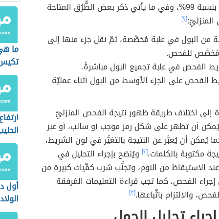
نتيجة دقيقة بنسبة 99%، وفي ما يأتي ذكر بعض الطُّرُق المتاحة
لمنزليّ:
[٢]
نة من البول في علبة مُخصَّصة، ثمّ نقل جزء منها إلى
ما هي
مُخصَّص للفحص.
تكيس 
 الفحص في علبة تجميع البول مباشرةً.
ط الفحص على الجزء الأوسط من البول أثناء عمليّة
رة إلى اختلاف طريقة ظهور نتيجة الفحص المنزليّ
ارتفا
يُمكن أن تظهر على شكل رمز موجب أو سالب، أو عبر
الحليب
ا يُمكن أن يُعبَّر عن النتيجة بالتغيُّر في لون الشريط،
يجة مكتوبة بالكلمات،
[٢]
ويُنصَح بإجراء التحليل في
عند الاستيقاظ من النوم، وتجنُّب شرب كمِّيات كبيرة من
إجراء الفحص، كما تجب قراءة التعليمات المُرفقة
أول د
ص، والالتزام باتِّباعها.
[٣]
الولاد
جراء تحليل الحمل