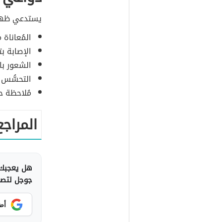
يستدعي ظه
المُعاناة 
الإصابة ب
الشعور با
التحسُّس 
مُلاحظة ح
المراجع
هل يعجبك 
جوجل لتصلك
أض