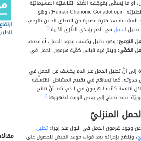
أو ما يُسمَّى بمُوجّهة الغُدَد التناسُليّة المشيمائيّة
البشريّة (بالإنجليزيّة: Human Chorionic Gonadotropin)، وهو
 المشيمة بعد فترة قصيرة من التصاق الجنين بالرحم،
ارتفا
 تحليل
الحمل
في الدم بإحدى الطُّرُق الآتية:
[١]
الحليب
ل النوعيّ:
وهو تحليل يكشف وجود الحمل، أو عدمه.
ل الكمِّي:
ويتمّ فيه قياس كمِّية هرمون الحمل في
رة إلى أنَّ تحليل الحمل عبر الدم يكشف عن الحمل في
من حدوثه، كما يُساهم في تقييم المشاكل المُتعلِّقة
ل مُتابعة كمِّية الهرمون في الدم، كما أنَّ نتائج
فوريّة، فقد تحتاج إلى بعض الوقت لظهورها.
[١]
لحمل المنزليّ
عن وجود هرمون الحمل في البول عند إجراء
تحليل
مقالا
ّ
، ويُنصَح بإجرائه بعد فوات موعد الحيض للحصول على