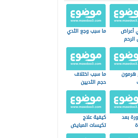
 أعراض
ما سبب وجع الثدي
الرحم
ع هرمون
ما سبب اختلاف
حجم الثديين
ورة بعد
كيفية علاج
ة
تكيسات المبايض