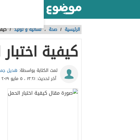
أكبر موقع عربي بالعالم
الرئيسية
/
صحة
،
نسائية و توليد
/
كيفي
كيفية اختبار 
هديل جما
تمت الكتابة بواسطة:
آخر تحديث:
١٣:٢١ ، ٥ مايو ٢٠١٩