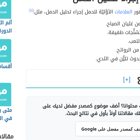
ور
العلامات
الأوَّليّة للحمل إجراء تحليل الحمل، مثل:
[٤]
ألم ال
من غثيان الصباح.
الدورة
تشنُّجات طفيفة.
لتعب.
من الروائح.
دوث تليُّن في الثدي.
أقسام
محتوانا؟ أضف موضوع كمصدر مفضل لديك على
متى يب
 مقالاتنا أولاً بأول في نتائج البحث.
في ال
ف كمصدر مفضل على Google
مقالا