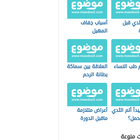
ثدي قبل
أسباب جفاف
المهبل
 طب النساء
العلاقة بين سماكة
بطانة الرحم
والحمل
دأ ألم الثدي
أعراض متلازمة
حمل؟
ماقبل الدورة
الشهرية
ت منوعة