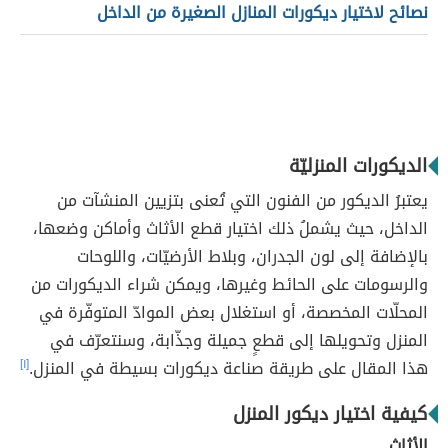
نصائح لاختيار ديكورات المنازل الصغيرة من الداخل
الديكورات المنزليّة
يعتبرُ الديكور من الفنون التي تُعنى بتزيين المنشآت من
الداخل، حيث يشملُ ذلك اختيار قطع الأثاث وأماكن وضعها،
بالإضافة إلى لون الجدران، وبلاط الأرضيّات، واللوحات
والرسومات على الحائط وغيرها، ويمكن شراء الديكورات من
المحلّات المخصصة، أو استغلال بعض الموادّ المتوفّرة في
المنزل وتحويلها إلى قطعٍ جميلة وجذّابة، وسنتعرّف في
هذا المقال على طريقة صناعة ديكورات بسيطة في المنزل.
[١]
كيفية اختيار ديكور المنزل
الأثاث