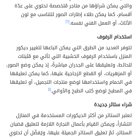
والتي يمكن شراؤها من متاجر مُتخصصة تحتوي على عدّة
أقسام، كما يمكن طلاء إطارات الصور لتتناسب مع لون
الأثاث، أو العمل الفني نفسه.
[٦]
استخدام الرفوف
تتوفر العديد من الطرق التي يمكن اتباعها لتغيير ديكور
المنزل باستخدام الرفوف الخشبية التي تأتي مع مُثبتات
للحائط، وتعليقها على الجدران مباشرةً، إذ يمكن وضع الصور،
أو المزهريات، أو القطع الزجاجية عليها، كما يمكن تعليقها
في الحمام واستخدامها لوضع منتجات التجميل، أو تعليقها
في المطبخ لوضع كتب الطبخ والأواني.
[١]
شراء ستائر جديدة
تعتبر الستائر من أكثر الديكورات المستخدمة في المنازل
انتشاراً، ويمكن القيام بأعمال النجارة اللازمة لتعليق قضبان
الستائر، ثمّ تعليق الستائر الجميلة عليها، ويُفضّل أن تحتوي