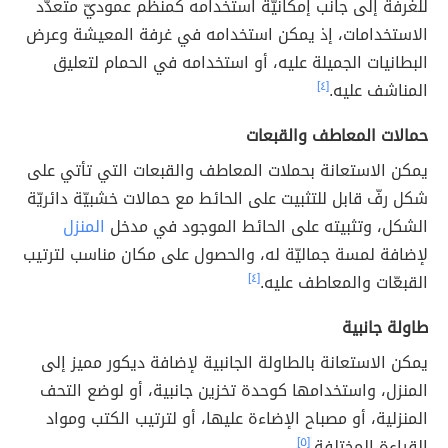
للغرفة إلى جانب إمكانيّة استخدامه كمنظّم عموديّ متعدّد
الاستخدامات، إذ يمكن استخدامه في غرفة المعيشة وعرض
البطانيات الجميلة عليه، أو استخدامه في الحمام لتعليق
المناشف عليه.
[٤]
حمالات المعاطف والقبعات
يمكن الاستعانة بحملات المعاطف والقبعات التي تأتي على
شكل رفّ قابل للتثبيت على الحائط مع حمالات خشبيّة دائريّة
الشكل، وتثبيته على الحائط الموجود في مدخل
المنزل
لإضافة لمسة جماليّة له، والحصول على مكان مناسب لترتيب
القبعّات والمعاطف عليه.
[٤]
طاولة جانبية
يمكن الاستعانة بالطاولة الجانبية لإضافة ديكور مميز إلى
المنزل، واستخدامها كوحدة تخزين جانبية، أو لوضع التحف
المنزلية، أو مصباح الإضاءة عليها، أو لترتيب الكتب ومواد
القراءة المختلفة.
[٥]