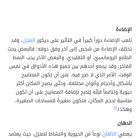
الإضاءة
تلعب الإضاءة دوراً كبيراً في التأثير على ديكور
المنزل
، وقد
تختلف الإضاءة من شخص إلى آخر وفق ذوقه؛ فالبعض يحبّ
الطابع الرومانسيّ، أو التقليديّ، والبعض الآخر يحب النمط
الفاخر، وقد يجمع أحدهم بين جميع هذه الأذواق في نفس
الوقت، الأمر الذي لا ضرر فيه، على أن تكون المصابيح
بأشكال وأحجام وألوان مختلفة، وحتّى يصبح المكان أكثر
حيوية وتناغماً فإنّه يُنصح بإضافة المصابيح على أن تكون
مناسبة لحجم المكان، فتكون صغيرةً للمساحات الصغيرة،
وهكذا.
[١]
الدهان
يعطي
الدّهان
نوعاً من الحيوية والنشاط للمنزل، حيث يعتمد