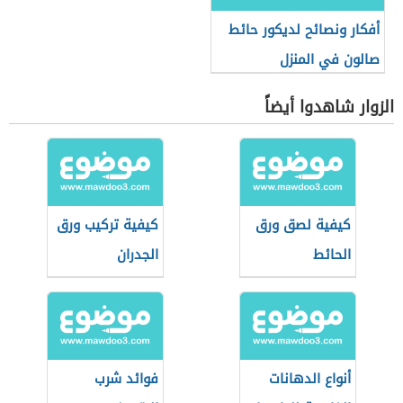
أفكار ونصائح لديكور حائط
صالون في المنزل
الزوار شاهدوا أيضاً
كيفية لصق ورق
كيفية تركيب ورق
الحائط
الجدران
أنواع الدهانات
فوائد شرب