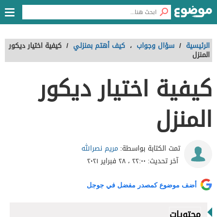
الرئيسية
/
سؤال وجواب
،
كيف أهتم بمنزلي
/
كيفية اختيار ديكور
المنزل
كيفية اختيار ديكور
المنزل
مريم نصرالله
تمت الكتابة بواسطة:
آخر تحديث:
٢٢:٠٠ ، ٢٨ فبراير ٢٠٢١
أضف موضوع كمصدر مفضل في جوجل
محتويات