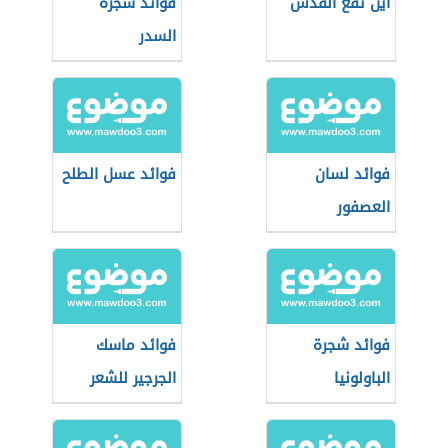
أين تقع القدس
فوائد شجرة
السدر
فوائد لسان
فوائد عسل الطلح
العصفور
فوائد شجرة
فوائد ماسك
الباولونيا
الجرجير للشعر