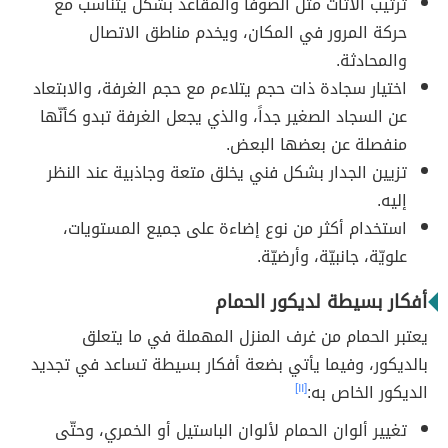
ترتيب الأثاث مثل الصوفا والمقاعد بشكل يتناسب مع
حركة المرور في المكان، ويخدم مناطق الاتصال
والمحادثة.
اختيار سجادة ذات حجم يتلاءم مع حجم الغرفة، والابتعاد
عن السجاد الصغير جداً، والذي يجعل الغرفة تبدو كأنّها
منفصلة عن بعضها البعض.
تزيين الجدار بشكل فني يخلق متعة وجاذبية عند النظر
إليه.
استخدام أكثر من نوع إضاءة على جميع المستويات،
علويّة، جانبيّة، وأرضيّة.
أفكار بسيطة لديكور الحمام
يعتبر الحمام من غرف المنزل المهملة في ما يتعلق
بالديكور، وفيما يأتي بضعة أفكار بسيطة تساعد في تجديد
الديكور الخاص به:
[١١]
تغيير ألوان الحمام لألوان الباستيل أو الخمري، وحتّى