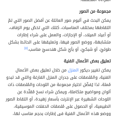
مجموعة من الصور
يمكن البحث في ألبوم صور العائلة عن أفضل الصور التي تمّ
التقاطها بمختلف المناسبات، كتلك التي تخصّ يوم الزفاف،
أو أعياد الميلاد، أو الإجازات، والعمل على شراء إطارات
متشابهة، ووضع الصور فيها، وتعليقها على الحائط بشكل
طوليّ، أو شبكيّ، أو بأيّ شكل هندسيّ مناسب.
[٥]
تعليق بعض الأعمال الفنية
يمكن تغيير ديكور
المنزل
من خلال تعليق بعض الأعمال
الفنية، والمُلصقات على جدران المنزل الفارغة والتي قد تبدو
مُملة، لذا يُفضّل اختيار مجموعة من اللوحات والمُلصقات ذات
ألوان ومواضيع متكاملة، ويمكن شراء نسخ مُقلّدة عن
اللوحات الشهيرة عبر الإنترنت بأسعار زهيدة، أو التقاط الصور
الطبيعية، أو الحصول على مُلصقات الحفلات الموسيقية،
ووضع هذه الأعمال الفنية في إطارات بحجم مناسب لها،