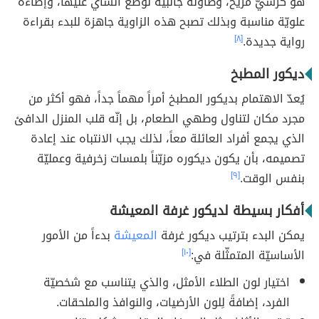
هو كرسيّ مريح، وطاولة جانبيّة لوضع الشاي عليها، وإضاءة
علويّة مناسبة وبذلك تصبح هذه الزاوية جاهزة للبدء بقراءة
رواية جديدة.
[٨]
ديكور المطبخ
يُعدّ الاهتمام بديكور المطبخ أمراً مهماً جداً، فهو أكثر من
مجرد مكان لتناول وطهي الطعام، بل إنّه قلب المنزل الدافئ
الذي يجمع أفراد العائلة معاً، لذلك يجب الانتباه عند إعادة
تصميمه، بأن يكون ديكوره مزيّناً بلمسات زخرفية وعمليّة
بنفس الوقت.
[٩]
أفكار بسيطة لديكور غرفة المعيشة
يمكن البدء بترتيب ديكور غرفة
المعيشة
بدءاً من الأمور
الأساسيّة المتمثّلة في:
[١٠]
اختيار لون الطلاء الأمثل، والذي يتناسب مع شخصيّة
الفرد، إضافةً لِلون الأرضيات، والنوافذ والملحقات.