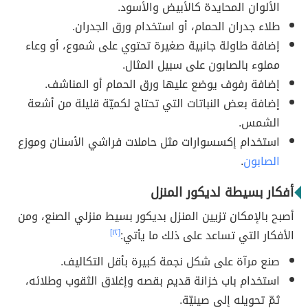
الألوان المحايدة كالأبيض والأسود.
طلاء جدران الحمام، أو استخدام ورق الجدران.
إضافة طاولة جانبية صغيرة تحتوي على شموع، أو وعاء
مملوء بالصابون على سبيل المثال.
إضافة رفوف يوضع عليها ورق الحمام أو المناشف.
إضافة بعض النباتات التي تحتاج لكميّة قليلة من أشعة
الشمس.
استخدام إكسسوارات مثل حاملات فراشي الأسنان وموزع
الصابون
.
أفكار بسيطة لديكور المنزل
أصبح بالإمكان تزيين المنزل بديكور بسيط منزلي الصنع، ومن
الأفكار التي تساعد على ذلك ما يأتي:
[١٢]
صنع مرآة على شكل نجمة كبيرة بأقل التكاليف.
استخدام باب خزانة قديم بقصه وإغلاق الثقوب وطلائه،
ثمّ تحويله إلى صينيّة.