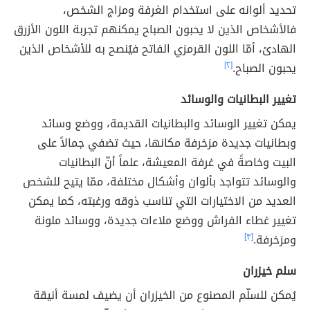
تحديد ألوانه على استخدام الغرفة ومزاج الشخص،
فالأشخاص الذين لا يحبون الصباح يمكنهم تجربة اللون الأزرق
الهادئ، أمّا اللون القرمزي الفاتح فيُنصح به للأشخاص الذين
يحبون الصباح.
[٢]
تغيير البطانيات والوسائد
يمكن تغيير الوسائد والبطانيات القديمة، ووضع وسائد
وبطانيات جديدة مزخرفة مكانها، حيث تضفي جمالاً على
البيت وخاصةً في غرفة المعيشة، علماً أنّ البطانيات
والوسائد تتواجد بألوان وأشكال مختلفة، ممّا يتيح للشخص
العديد من الاختيارات التي تناسب ذوقه ورغبته، كما يمكن
تغيير غطاء الفراش ووضع ملاءات جديدة، ووسائد ملونة
ومزخرفة.
[٣]
سلم خيزران
يُمكن للسلّم المصنوع من الخيزران أن يضيف لمسة أنيقة