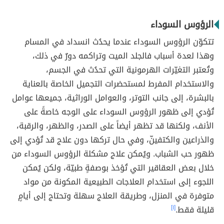
الرؤوس السوداء
تتكوّن الرؤوس السوداء عندما يحدُث انسداد في المسام
وهذا لعدة أسباب فالجلد الميت وتراكمه دورٌ في ذلك،
وتُعتبر التغيّرات الهرمونية التي تحدُث في الجسم،
والاستخدام المفرط لمستحضرات التجميل الخاصة بالعناية
بالبشرة، إلى جانب التوتر، والعوامل الوراثية، جميعها عوامل
تُؤدي إلى ظهور الرؤوس السوداء على الوجه خاصةً على
الأنف، ولكنها قد تظهر أيضاً على الصدر، والظهر، والرقبة،
والذراعين والكتفينّ، وفي حال تركها دون علاج قد تُؤدي إلى
ظهور حب الشباب. ويُمكن علاج مشكلة الرؤوس السوداء من
خلال بعض العقاقير التي تُؤخذ بوصفةٍ طبيّة، ولكن يُمكن
اللجوء إلى استخدام العلاجات الطبيعية المكونة من مواد
متوفرة في المنزل، وطريقة العلاج سهلة وتحتاج إلى أيامٍ
قليلة فقط.
[١]