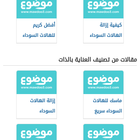
كيفية إزالة
أفضل كريم
الهالات السوداء
للهالات السوداء
مقالات من تصنيف العناية بالذات
ماسك للهالات
إزالة الهالات
السوداء سريع
السوداء
المفعول