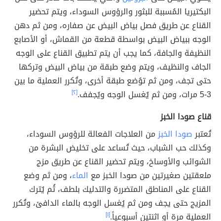
البكتيريا المُسببة للبثور والرؤوس السوداء، ويتم تحضير
القناع عن طريق فصل بياض البيض عن صفاره، ومن ثم دهن
الوجه ببياض البيض بواسطة قطعة من القماش، أو الأصابع
النظيفة والجافة، كما يجب أن يتم تطبيق القناع على الوجه
الجاف والنظيف، ويتم وضع طبقة من بياض البيض وتركها
حتى تجف، ومن ثم توُضع طبقة أخرى، وتُكرر العملية ما بين
3-5 مرات، ومن ثم يُغسل الوجه ويُجفف.
[٢]
قناع صودا الخبز
تُعتبر
صودا الخبز
من العلاجات الفعالة للرؤوس السوداء،
وكذلك حب الشباب، حيث تُساعد على تخليض البشرة من
الشوائب والأوساخ، ويتم تحضير القناع عن طريق مزج
ملعقتين صغيرتين من صودا الخبز مع
الماء
، ومن ثم وضع
القناع على المناطق المتضررة والتدليك بلطف، ثُم يُترك
المزيج حتى يجف ومن ثم يُغسل الوجه بالماء الدافئ، وتُكرر
العملية مرة أو اثنتين أسبوعياً.
[١]