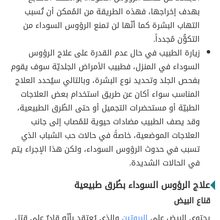
بهدف إخراجها، فهذه الطريقة من المُمكن أن تُسبب
التهاب البشرة كما أنّها لن تمنع الرؤوس السوداء من
التكوُّن مُجدداً.
زيارة الطبيب في حال عدم القدرة على علاج الرؤوس
السوداء في المنزل، فطبيب الأمراض الجلديّة سوف يقوم
بفحص الجلد وتحديد نوع البشرة، وبالتالي سيُحدد العلاج
المناسب سواء أكان عن طريق استخدام بعض العلاجات
الطبيّة أو مستحضرات التجميل أو حتى الطُرق الطبيعية،
وقد يصف الطبيب مضادات حيوية للمُصاب إلى جانب
العلاجات الموضعية، خاصةً في حالات حب الشباب الذي
تسبب في حدوث الرؤوس السوداء، ولكن هذا الإجراء يتم
في الحالات الشديدة.
علاج الرؤوس السوداء بطُرق طبيعية
قناع البيض
يحتوي البيض على
البروتين
والذي يُعتقد بأنّه قادرٌ على قتل