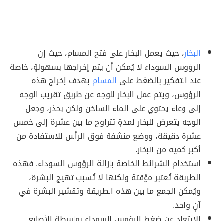
البخار
، حيث يعمل البخار على فتح المسام، حيث إن
الرؤوس السوداء لا يُمكن أن يتم إخراجها بسهولةٍ، خاصة
عند التفكير بالضغط على
المسام
بهدف إخراج هذه
الرؤوس، ويتم عمل البخار للوجه عن طريق تقريب الوجه
إلى وعاء يحتوي على الماء الساخن ولكن بحذر، وجعل
الوجه يتعرض للبخار لمدةٍ تتراوح ما بين عشرة إلى خمس
عشرة دقيقة، ووضع منشفة فوق الرأس للاستفادة من
أكبر كمية من البخار.
استخدام الشرائط الخاصة بإزالة الرؤوس السوداء، فهذه
الطريقة تُعتبر مؤقتة ولكنها لا تُسبب تهيج البشرة،
ويُمكن الجمع ما بين هذه الطريقة وتقشير البشرة في
آنٍ واحد.
الابتعاد عن ضغط الرؤوس السوداء بواسطة الأصابع