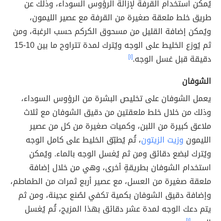
يُمكن استخدام القرفة لإزالة الرؤوس السوداء، وذلك عن
طريق خلط ملعقة صغيرة من القرفة مع عصير الليمون،
ويُمكن إضافة القليل من مسحوق الكركم حسب الرغبة، ومن
ثم يُوزع الخليط على الوجه ويُترك لمدة تتراوح ما بين 10-15
دقيقة قبل غسل الوجه.
[١]
الشوفان
يعمل الشوفان على تخليص البشرة من الرؤوس السوداء،
وذلك من خلال خلط ملعقتين من دقيق الشوفان مع ثلاث
ملاعق كبيرة من اللبن، وكميات صغيرة من كل من عصير
الليمون
وزيت الزيتون
، ثُم يُطبّق الخليط على كامل الوجه
ويُترك لبضع دقائق ومن ثم يُغسل الوجه بالماء. ويُمكن
استخدام الشوفان بطريقةٍ أخرى، وهي من خلال إضافة
ملعقة صغيرة من العسل، مع عصير أربع ثمرات من الطماطم،
وإضافة دقيق الشوفان بكمية تكفي لصُنع عجينة، ومن ثم
يتم دعك الوجه لمدة عشر دقائق بهذا المزيج، ثُم يُغسل
[١]