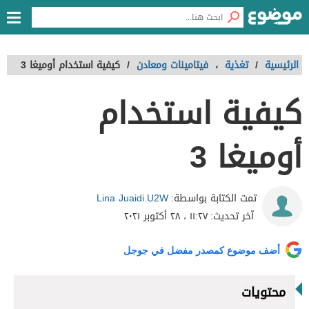
الرئيسية
/
تغذية
،
فيتامينات ومعادن
/
كيفية استخدام أوميغا 3
كيفية استخدام
أوميغا 3
Lina Juaidi.U2W
تمت الكتابة بواسطة:
آخر تحديث:
١١:٢٧ ، ٢٨ أكتوبر ٢٠٢١
أضف موضوع كمصدر مفضل في جوجل
محتويات