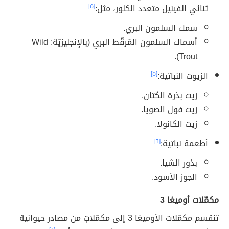
ثنائي الفينيل متعدد الكلور، مثل:
[٥]
سمك السلمون البري.
أسماك السلمون المُرقّط البري (بالإنجليزيّة: Wild
Trout).
الزيوت النباتية:
[٥]
زيت بذرة الكتان.
زيت فول الصويا.
زيت الكانولا.
أطعمة نباتية:
[٦]
بذور الشيا.
الجوز الأسود.
مكمّلات أوميغا 3
تنقسم مكمّلات الأوميغا 3 إلى مكمّلاتٍ من مصادر حيوانية