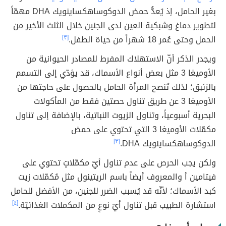
بغير الحامل، إذ يُعدُّ حمض الدوكوساهكساينويك DHA مهمّاً
لتطوير دماغ وشبكية العين لدى الجنين خلال الثلث الأخير من
الحمل وحتى عُمر 18 شهراً من حياة الطفل.
[٣]
ويجدر الذكر أنّ الاستهلاك المفرط للمصادر الحيوانية من
الأوميغا 3 مثل بعض أنواع الأسماك، قد يؤدّي إلى التسمم
بالزئبق؛ لذلك تُنصح المرأة الحامل بالحصول على حاجتها من
الأوميغا 3 عن طريق تناول حصتين فقط من المأكولات
البحرية أسبوعياً، وتناول الزيوت النباتية، بالإضافة إلى تناول
مكمّلات الأوميغا 3 التي تحتوي على حمض
الدوكوساهكساينويك DHA.
[٣]
ولكن يجب الحرص على عدم تناول أيّ مكمّلاتٍ تحتوي على
فيتامين أ والمعروف أيضاً باسم الريتينول مثل مُكمّلات زيت
كبد الأسماك؛ لأنّه قد يُسبب الضرر للجنين، من الأفضل للحامل
استشارة الطبيب قبل تناول أيّ نوعٍ من المكملات الغذائيّة.
[٤]