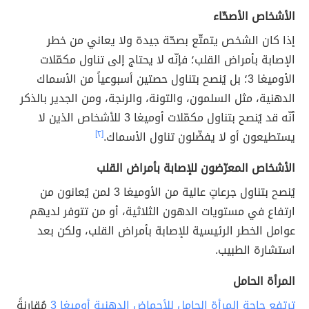
الأشخاص الأصحّاء
إذا كان الشخص يتمتّع بصحّة جيدة ولا يعاني من خطر
الإصابة بأمراض القلب؛ فإنّه لا يحتاج إلى تناول مكمّلات
الأوميغا 3؛ بل يُنصح بتناول حصتين أسبوعياً من الأسماك
الدهنية، مثل السلمون، والتونة، والرنجة، ومن الجدير بالذكر
أنّه قد يُنصح بتناول مكمّلات أوميغا 3 للأشخاص الذين لا
يستطيعون أو لا يفضّلون تناول الأسماك.
[٢]
الأشخاص المعرّضون للإصابة بأمراض القلب
يُنصح بتناول جرعاتٍ عالية من الأوميغا 3 لمن يُعانون من
ارتفاع في مستويات الدهون الثلاثية، أو من تتوفر لديهم
عوامل الخطر الرئيسية للإصابة بأمراض القلب، ولكن بعد
استشارة الطبيب.
المرأة الحامل
ترتفع حاجة المرأة الحامل للأحماض الدهنية أوميغا 3
مُقارنةً