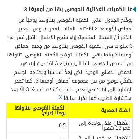
ما الكميات الغذائية الموصى بها من أوميغا 3
يوضّح الجدول الآتي الكميّة المُوصى بتناولها يوميّاً من
أحماض الأوميغا 3 لمُختلف الفئات العمرية، ومن الجدير
بالذكر أنّ القيمة المكتوبة إزاء فئتيّ الأطفال الأقل عُمراً من
3 سنوات هي الكمية المُوصى بتناولها من جميع أحماض
أوميغا 3 بينما باقي الكميّات توضح الكميّة المُوصى بتناولها
من الحمض الدهني ألفا اللينولينيك ALA؛ حيثُ إنّه هو
الحمض الدهني الوحيد الذي يُعدُّ أساسياً ويحتاجه الجسم
بشكلٍ يوميّ من بين مجموعة أحماض أوميغا 3، كما تجدر
الإشارة إلى أنّه يُنصح بعدم تناول مكمّلات أوميغا 3 إلّا بعد
استشارة الطبيب كما ذكرنا سابقاً:
[٧]
الكميّة المُوصى بتناولها
الفئة العمرية
يوميّاً (غرام)
الأطفال منذ الولادة إلى
0.5
عُمر 12 شهراً
الأطفال من عُمر 1 إلى 3