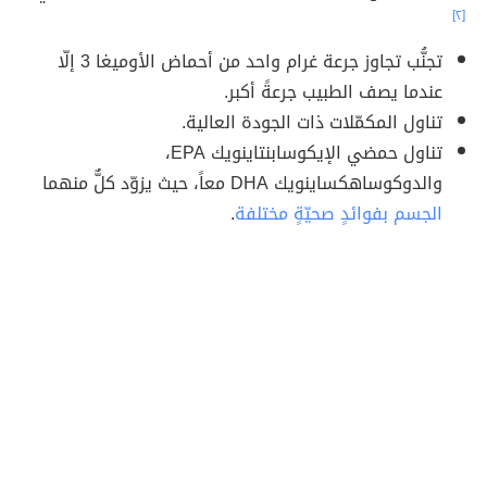
[٢]
تجنُّب تجاوز جرعة غرام واحد من أحماض الأوميغا 3 إلّا
عندما يصف الطبيب جرعةً أكبر.
تناول المكمّلات ذات الجودة العالية.
تناول حمضي الإيكوسابنتاينويك EPA،
والدوكوساهكساينويك DHA معاً، حيث يزوّد كلٌّ منهما
الجسم بفوائدٍ صحيّةٍ مختلفة
.