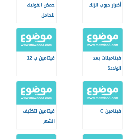
أضرار حبوب الزنك
حمض الفوليك
للحامل
فيتامينات بعد
فيتامين ب 12
الولادة
فيتامين C
فيتامين لتكثيف
الشعر