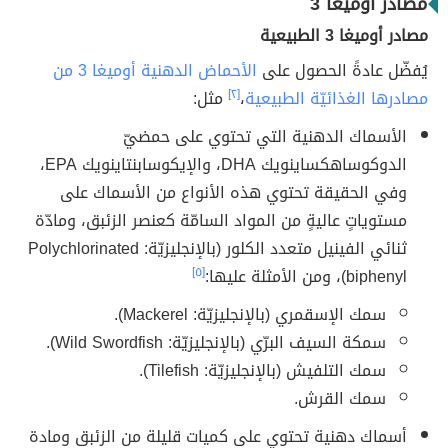
مصادر أوميغا 3
مصادر أوميغا 3 الطبيعية
يُفضّل عادةً الحصول على
الأحماض الدهنية أوميغا 3 من
مصادرها الغذائيّة الطبيعية
،
[٢]
مثل:
الأسماك الدهنية التي تحتوي على حمضيّ
الدوكوساهكساينويك DHA، والإيكوسابنتاينويك EPA،
وفي الحقيقة تحتوي هذه الأنواع من الأسماك على
مستوياتٍ عاليةٍ من المواد السامّة كعنصر الزئبق، ومادّة
ثنائي الفينيل متعدد الكلور (بالإنجليزيّة: Polychlorinated
biphenyl)، ومن الأمثلة عليها:
[٥]
سمك الإسقمري (بالإنجليزيّة: Mackerel).
سمكة السيف البرّي (بالإنجليزيّة: Wild Swordfish).
سمك التلفيش (بالإنجليزيّة: Tilefish).
سمك القرش.
أسماك دهنية تحتوي على كميات قليلة من الزئبق ومادة