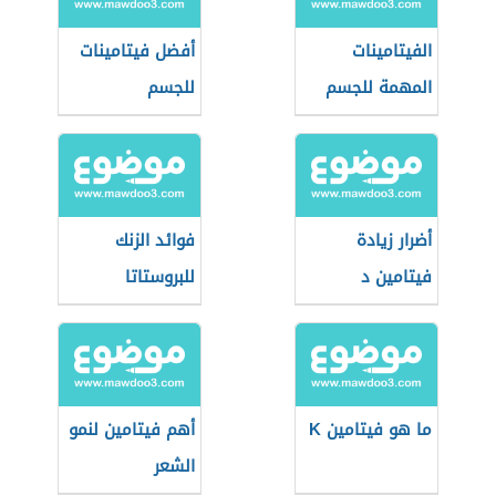
الفيتامينات
أفضل فيتامينات
المهمة للجسم
للجسم
أضرار زيادة
فوائد الزنك
فيتامين د
للبروستاتا
ما هو فيتامين K
أهم فيتامين لنمو
الشعر