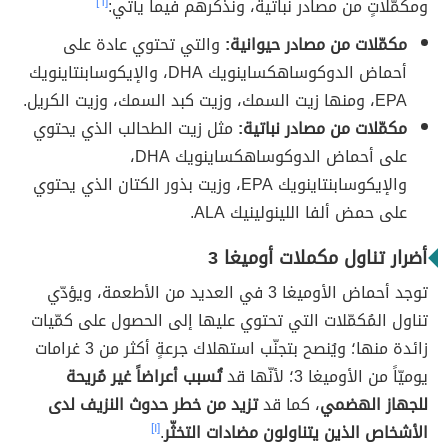
ومكمّلاتٍ من مصادر نباتية، ونذكرهم فيما يأتي:
[٦]
مكمّلات من مصادر حيوانية:
والتي تحتوي عادة على
أحماض الدوكوساهكساينويك DHA، والإيكوسابنتاينويك
EPA، ومنها زيت السمك، وزيت كبد السمك، وزيت الكريل.
مكمّلات من مصادر نباتية:
مثل زيت الطحالب الذي يحتوي
على أحماض الدوكوساهكساينويك DHA،
والإيكوسابنتاينويك EPA، وزيت بذور الكتان الذي يحتوي
على حمض ألفا اللينولينيك ALA.
أضرار تناول مكملات أوميغا 3
توجد أحماض الأوميغا 3 في العديد من الأطعمة، ويؤدّي
تناول المُكمّلات التي تحتوي عليها إلى الحصول على كمّيات
زائدة منها؛ ويُنصح بتجنّب استهلاك جرعةٍ أكثر من 3 غرامات
يوميّاً من الأوميغا 3؛ لأنّها قد
تُسبب أعراضاً غير مُريحة
للجهاز الهضمي
، كما قد
تزيد من خطر حدوث النزيف لدى
الأشخاص الذين يتناولون مضادات التخثّر
.
[١]