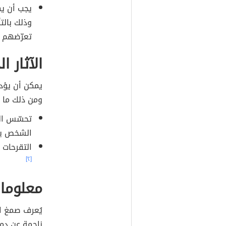
يجب أن يه
وذلك بالتأ
تعرّضهم 
الآثار ا
يمكن أن يؤدي
ومن ذلك ما ي
تحسّس ال
الشخص يعا
التقرحات 
[٢]
معلومات
ناجمة عن دمج