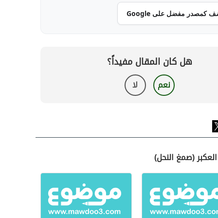
ف كمصدر مفضل على Google
هل كان المقال مفيداً؟
نعم
لا
لعكبر (صمغ النحل)