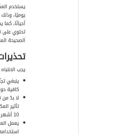
أحيانًا، كما
تحتوي على ن
الصحيحة المن
تحذيرات
يجب الانتباه 
ينبغي تجن
كافية حول
لا بدّ من
10 أشهر مناسبة.
يعمل العكب
استخدامه 