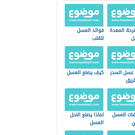
قرحة المعدة
فوائد العسل
ل
للقلب
 عسل السدر
كيف يصنع العسل
لريق
ات العسل
لماذا يصنع النحل
ي
العسل