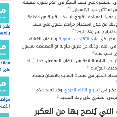
لى السيطرة على نسب السكّر في الدم بصورة طفيفة،
ليس له تأثير على الإنسولين.
[٢]
ر مفيدًا لمعالجة القروح الباردة، القريبة من منطقة
وذلك من خلال استخدام مراهم تحتوي على نسب
علاج 
راوح بين (0.5- 3)%.
[٢]
بالعس
العكبر في
علاج التقرّحات الفموية
والتهاب الغشاء
في الفم، وذلك عن طريق تناوله أو المضمضة بغسول
ى نسب منه.
[٢]
كبر من الآلام الناتجة من التهاب المفاصل، كما أنّ له
فوائد
فيف التورّمات.
[١]
على ا
دام العكبر في منتجات العناية بالأسنان كمضاد
لعكبر في
تسريع التئام الجروح
، وقد تفيد هذه
مرضى السكري على وجه التحديد.
[١]
مواصف
الأصل
 التي يُنصح بها من العكبر