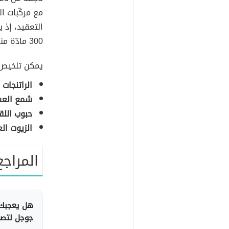
مع مركّبات ال
التعقيد، إذ
300 مادّة منفصلة أو أكثر.
يمكن تلخيص م
الراتنجات 
شمع الع
حبوب اللق
الزيوت ال
المراجع
هل يعجبك 
جوجل لتصلك