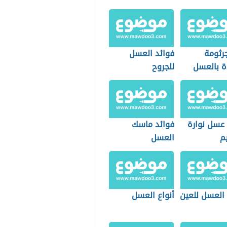
جرثومة
فوائد العسل
ة بالعسل
للجروح
 عسل نوارة
فوائد ماسك
م
العسل
 العسل للعين
أنواع العسل