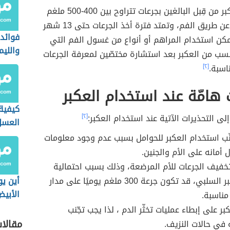
يستخدم العكبر من قِبل البالغين بجرعات تتراوح بين 400-500 ملغم
يوميًا، وذلك عن طريق الفم، وتمتد فترة أخذ الجرعات حتى 13 شهر
فوائد
 يمكن استخدام المراهم أو أنواع من غسول الفم التي
والليم
سب من العكبر بعد استشارة مختصّين لمعرفة الجرعات
اسبة.
[٢]
 هامّة عند استخدام العكبر
كيفية
إلى التحذيرات الآتية عند استخدام العكبر:
[٢]
العسل
ّب استخدام العكبر للحوامل بسبب عدم وجود معلومات
 أمانه على الأم والجنين.
 تخفيف الجرعات للأم المرضعة، وذلك بسبب احتمالية
تأثير العكبر السلبي، قد تكون جرعة 300 ملغم يوميًا على مدار
أين ي
الأبي
ر على إبطاء عمليات تخثّر الدم ، لذا يجب تجّنب
مقالا
في حالات النزيف.