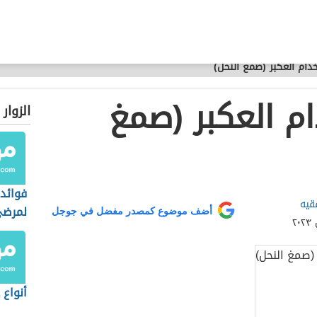
دام العكبر (صمغ النحل)
م العكبر (صمغ
الزوار
فوائد
قيه
لمرضى
أضف موضوع كمصدر مفضل في جوجل
أنواع 