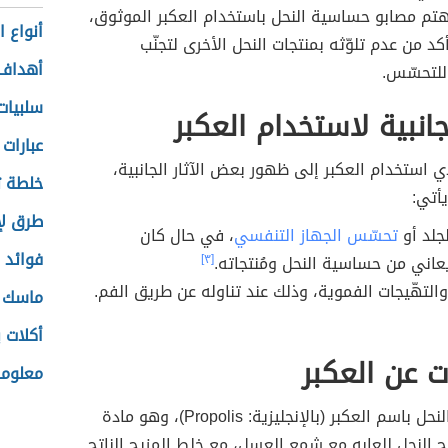
تم مصابو حساسية النحل باستخدام العكبر الموثوق،
أنواع ا
كد من عدم تلوّثه بمنتجات النحل الأخرى لتجنّب
أهداف 
للتحسّس.
سلبيات
لجانبية لاستخدام العكبر
عبارات 
 استخدام العكبر إلى ظهور بعض الآثار الجانبية،
خلطة ت
أتي:
طرق لإ
جلد أو
تحسّس الجهاز التنفسي
، في حال كان
فوائد 
ني من حساسية النحل ومُنتجاته.
[٣]
والتهّيجات الفموية، وذلك عند تناوله عن طريق الفم.
ماسك ح
أكلات 
 عن العكبر
معلوما
يُعرف صمغ النحل باسم العكبر (بالإنجليزية: Propolis)، وهو مادة
 النحل للعابه مع شمع العسل، مع خلط المزيج الناتج