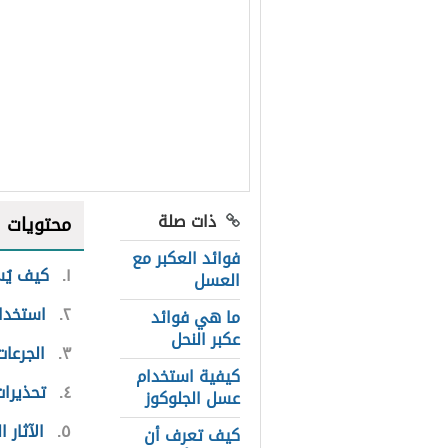
ذات صلة
محتويات
فوائد العكبر مع
١
كيف يُس
العسل
٢
استخدام
ما هي فوائد
عكبر النحل
٣
الجرعات
كيفية استخدام
٤
تحذيرات
عسل الجلوكوز
٥
الآثار 
كيف تعرف أن