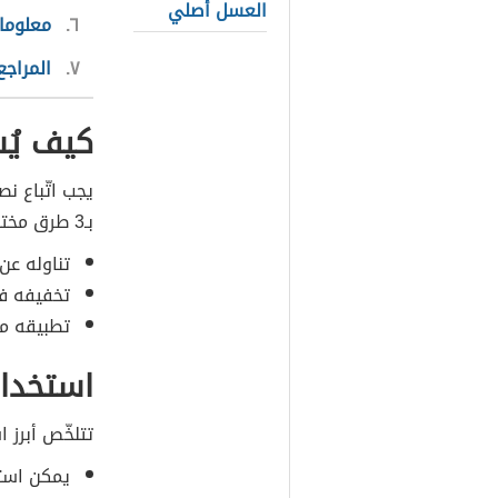
العسل أصلي
٦
معلومات
٧
المراجع
كيف يُس
يجب اتّباع ن
بـ3 طرق مختلفة، وهي:
تناوله عن
تخفيفه ف
تطبيقه مو
استخدام
تتلخّص أبرز ا
يمكن استخ