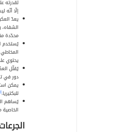
لقدرته ع
إلّا أنّه 
يعدّ العكب
الشفاه، 
محدّدة منه تت
يُستخدم 
المخاطي 
يحتوي عل
يُقلّل الع
دور في تخ
يمكن استخ
للبكتيريا.
[١]
يُساهم ا
الخاصية 
الجرعات