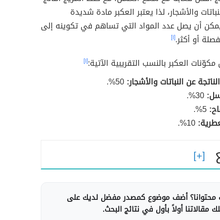
نباتات والأشجار، لذا يعتبر العكبر مادة شديدة
 يمكن أن يصل عدد المواد التي تساهم في تكوينه إلى
[١]
كوّنات العكبر بالنسب التقريبية الآتية:
[١]
الناتجة عن النباتات والأشجار:
50%.
سل:
30%.
اح:
5%.
عطرية:
10%.
محتوانا؟ أضف موضوع كمصدر مفضل لديك على
 مقالاتنا أولاً بأول في نتائج البحث.