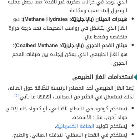
الذي يوجد في خزانات صخرية غير نافذة؛ مما يجعل عملية
الوصول إليه صعبة ومكلفة.
هيدرات الميثان (بالإنجليزيّة: Methane Hydrates):
هو
الغاز الذي يتشكل في رواسب المحيطات تحت درجة حرارة
منخفضة وضغط عالٍ.
ميثان الفحم الحجري (بالإنجليزيّة: Coalbed Methane):
هو الغاز الطبيعي الذي يمكن إيجاده بين طبقات الفحم
الحجري.
استخدامات الغاز الطبيعي
يُعدّ الغاز الطبيعي أحد المصادر الرئيسة للطّاقة حول العالم،
لذلك يُستعمَل في الكثير من المجالات، أهمّها ما يأتي:
[٣]
يُستخدَم كوقود في القطاع الصّناعي، أو كمواد خام لإنتاج
مواد أخرى، مثل: الأسمدة.
يُستخدَم لتوليد
الطاقة الكهربائية
.
يُستخدَم في القطاع السكني؛ لتدفئة المباني، والطبخ،