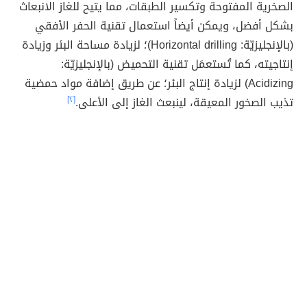
الصخرية المفتوحة وتكسير الطبقات، مما يتيح للغاز الانبعاث
بشكل أفضل، ويمكن أيضاً استعمال تقنية الحفر الأفقي
(بالإنجليزيّة: Horizontal drilling)؛ لزيادة مساحة البئر وزيادة
إنتاجيته، كما تُستعمَل تقنية التحميض (بالإنجليزيّة:
Acidizing) لزيادة إنتاج البئر؛ عن طريق إضافة مواد حمضية
تذيب الصخور المعيقة، لينبعث الغاز إلى الأعلى.
[٢]