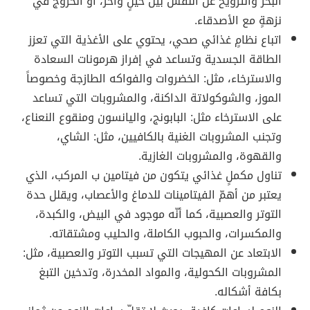
البحر والترويح عن النفس بين حينٍ وآخر، أو الخروج في
نزهةٍ مع الأصدقاء.
اتباع نظامٍ غذائي صحي، يحتوي على الأغذية التي تعزز
الطاقة الجسدية وتساعد في إفراز هرمونات السعادة
والاسترخاء، مثل: الخضروات والفواكه الطازجة وخصوصاً
الموز، والشوكولاتة الداكنة، والمشروبات التي تساعد
على الاسترخاء مثل: البابونج، واليانسون ومنقوع النعناع،
وتجنب المشروبات الغنية بالكافيين، مثل: الشاي،
والقهوة، والمشروبات الغازية.
تناول مكملٍ غذائي يتكون من فيتامين ب المركب، الذي
يعتبر من أهمّ الفيتامينات للدماغ والأعصاب، ويقلل حدة
التوتر والعصبية، كما أنّه موجود في البيض، والكبدة،
والمكسرات، والحبوب الكاملة، والحليب ومشتقاته.
الابتعاد عن المهيجات التي تسبب التوتر والعصبية، مثل:
المشروبات الكحولية، والمواد المخدرة، وتدخين التبغ
بكافة أشكاله.