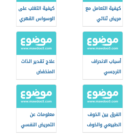
كيفية التعامل مع
كيفية التغلب على
مريض ثنائي
الوسواس القهري
القطب
أسباب الانحراف
علاج تقدير الذات
النرجسي
المنخفض
الفرق بين الخوف
معلومات عن
الطبيعي والخوف
التمريض النفسي
المرضي
(تمريض الصحة