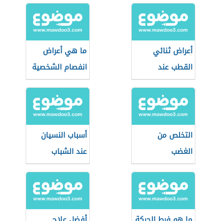
أعراض ثنائي
ما هي أعراض
القطب عند
انفصام الشخصية
الأطفال
التخلص من
أسباب النسيان
الغضب
عند الشباب
ما هو فرط الحركة
أفضل علاج