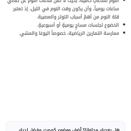
النوم لساعاتٍ كافية، بحيث لا تقلّ ساعات النوم عن ثماني
ساعات يومياً، وأن يكون وقت النوم في الليل، إذ تعتبر
قلة النوم من أهمّ أسباب التوتر والعصبية.
الخضوع لجلسات مساجٍ يوميةٍ أو أسبوعيةٍ.
ممارسة التمارين الرياضية، خصوصاً اليوغا والمشي.
هل يعجبك محتوانا؟ أضف موضوع كمصدر مفضل لديك