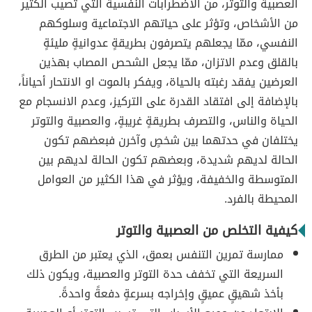
العصبية والتوتر، من الاضطرابات النفسية التي تصيب الكثير
من الأشخاص، وتؤثر على حياتهم الاجتماعية وسلوكهم
النفسي، ممّا يجعلهم يتصرفون بطريقةٍ عدوانيةٍ مليئةٍ
بالقلق وعدم الاتزان، ممّا يجعل الشحص المصاب بهذين
العرضين يفقد رغبته بالحياة، ويفكر بالموت او الانتحار أحياناً،
بالإضافة إلى افتقاد القدرة على التركيز، وعدم الانسجام مع
الحياة والناس، والتصرف بطريقةٍ غريبةٍ، والعصبية والتوتر
يختلفان في حدتهما بين شخصٍ وآخرن فبعضهم تكون
الحالة لديهم شديدة، وبعضهم تكون الحالة لديهم بين
المتوسطة والخفيفة، ويؤثر في هذا الكثير من العوامل
المحيطة بالفرد.
كيفية التخلص من العصبية والتوتر
ممارسة تمرين التنفس بعمق، الذي يعتبر من الطرق
السريعة التي تخفف حدة التوتر والعصبية، ويكون ذلك
بأخذ شهيقٍ عميقٍ وإخراجه بسرعةٍ دفعةً واحدةً.