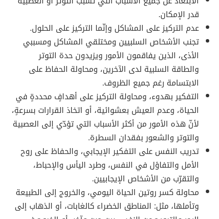
الابتعاد عن جميع الأسباب التي تسبب التوتر أو العصبية
قدر الإمكان.
عدم التركيز على المشاكل وإنّما التركيز على الحلول.
تجنب الأشخاص السلبيين ومختلقي المشاكل ومسببي
الأذى، الذين يفاقمون الأمور ويزيدون حدة التوتر
والطاقة السلبية لدى الآخرين، ومحاولة الحفاظ على
الابتسامة رغم جميع الظروف.
التفكير بهدوء، ومحاولة التركيز على أهدافٍ محددةٍ في
الحياة، وعدم العيش بعشوائية، أو اتخاذ القرارات بسرعةٍ،
لأنّ هذه الأمور من أكثر الأسباب التي تؤدّي إلى العصبية
والتوتر والشعور بفقدان السطرة.
تدريب النفس على التفكير الإيجابي، والحفاظ على روح
الأمل والتفاؤل في النفس، وطرد اليأس والإحباط،
والتقرّب من الأشخاص الإيجابيين.
محاولة كسر روتين الحياة اليومي، والخروج إلى الطبيعة
وتأملها، مثل: المناطق الخضراء كالغابات، أو الذهاب إلى